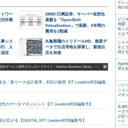
ナレ
用の仕
ットワー
SMBC日興証券、サーバー仮想化
ビジ
復旧作業
基盤を「OpenShift
地図
Virtualization」で刷新、5年間の
拓く
費用を2割減
とは
人事シス
丸亀製麺のトリドールHD、衛星デ
シャ
移行、人
ータで出店用地を探索し、新規出
をどう
現す
に追従
店を加速
Age
品/サービス資料ダウンロードサイト「Impress Business Library」へ」
用を
る「新リース会計基準」対応の勘所【IT Leaders特別編集
ソニ
ショ
マネ
のデータマネジメント【IT Leaders特別編集号】
生成
ータ
が説く
装が広がる【DIGITAL X/IT Leaders特別編集号】
ート