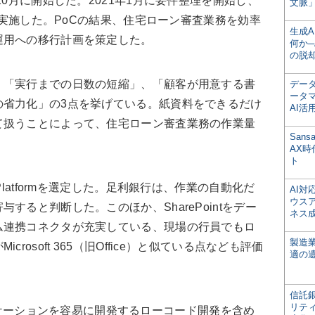
10月に開始した。2021年1月に要件整理を開始し、
文脈」
Cを実施した。PoCの結果、住宅ローン審査業務を効率
生成
運用への移行計画を策定した。
何か─
の脱
「実行までの日数の短縮」、「顧客が用意する書
デー
ータ
の省力化」の3点を挙げている。紙資料をできるだけ
AI活
て扱うことによって、住宅ローン審査業務の作業量
San
AX
ト
latformを選定した。足利銀行は、作業の自動化だ
AI
ウス
すると判断した。このほか、SharePointをデー
ネス
ム連携コネクタが充実している、現場の行員でもロ
製造
rosoft 365（旧Office）と似ている点なども評価
適の
信託銀
リテ
アプリケーションを容易に開発するローコード開発を含め