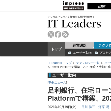
企業IT
デジタルビジネスを加速する専門情報サイト
経営課題
テクノ
トップ
ユーザー動向
プロセ
IT Leaders トップ
＞
テクノロジー一覧
＞
ユー
をPower Platformで構築、2021年度下半期に
ユーザー動向
[
事例ニュース
]
足利銀行、住宅ローン
Platformで構築、
2021年10月19日(火)
日川 佳三、河原 潤（I