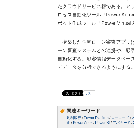
たクラウドサービス群である。アプリケ
ロセス自動化ツール「Power Aut
ボット作成ツール「Power Virtual
構築した住宅ローン審査アプリは、P
ーン審査システムとの連携や、顧客への
自動化する。顧客情報データベースにはMic
てデータを分析できるようにする
リスト
関連キーワード
足利銀行
/
Power Platform
/
ローコード
/
A
化
/
Power Apps
/
Power BI
/
アバナード
/