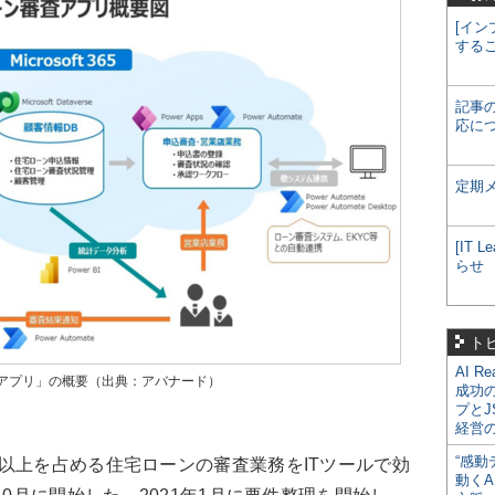
[イン
する
記事
応に
定期
[IT
らせ
ト
AI R
アプリ」の概要（出典：アバナード）
成功
プとJ
経営
“感動
以上を占める住宅ローンの審査業務をITツールで効
動くA