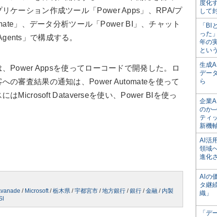
度化
ーション作成ツール「Power Apps」、RPA/プ
して
omate」、データ分析ツール「Power BI」、チャット
「BI
った
 Agents」で構成する。
年の
とい
生成
ower Appsを使ってローコードで開発した。ロ
デー
審査結果の通知は、Power Automateを使って
ら
rosoft Dataverseを使い、Power BIを使っ
企業A
。
のか─
ティ
新機
AI
領域
進化
AI
タ継
vanade
/
Microsoft
/
栃木県
/
宇都宮市
/
地方銀行
/
銀行
/
金融
/
内製
織」
SI
「デ