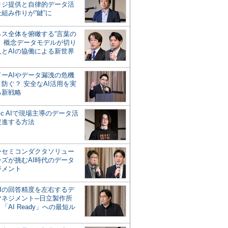
ッジ提供と自律的データ活
組み作りが“鍵”に
ネス全体を俯瞰する“言葉の
”、概念データモデルが切り
人とAIの協働による新世界
？
ドーAIやデータ漏洩の危機
防ぐ？ 安全なAI活用を実
る新戦略
ntic AIで現場主導のデータ活
促進する方法
ーセミコンダクタソリュー
ンズが挑むAI時代のデータ
ジメント
AIの回答精度を左右するデ
マネジメント─日立製作所
「AI Ready」への最短ル