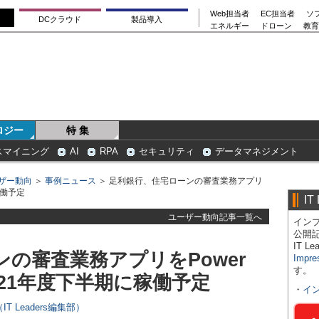
Web担当者
EC担当者
ソ
DCクラウド
製品導入
エネルギー
ドローン
教育
ロジー
特 集
スマイニング
AI
RPA
セキュリティ
データマネジメント
ザー動向
＞
事例ニュース
＞ 足利銀行、住宅ローンの審査業務アプリ
稼働予定
IT
ユーザー動向記事一覧へ
インプ
公開
IT 
の審査業務アプリをPower
Impre
す。
2021年度下半期に稼働予定
・
イ
T Leaders編集部）