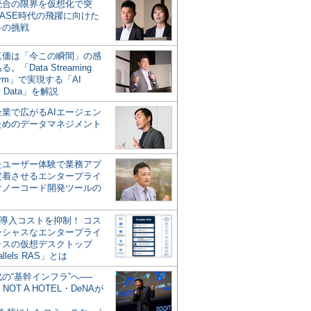
統合の限界を仮想化で突
ASE時代の飛躍に向けた
キの挑戦
の真価は「今この瞬間」の感
。「Data Streaming
form」で実現する「AI
y Data」を解説
企業で広がるAIエージェン
ためのデータマネジメント
？
たユーザー体験で業務アプ
定着させるエンタープライ
けノーコード開発ツールの
の導入コストを抑制！ コス
ンシャスなエンタープライ
ラスの仮想デスクトップ
allels RAS」とは
代の“基幹インフラ”へ──
NOT A HOTEL・DeNAが