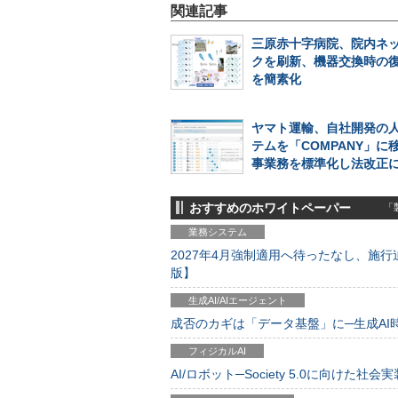
関連記事
三原赤十字病院、院内ネ
クを刷新、機器交換時の
を簡素化
ヤマト運輸、自社開発の
テムを「COMPANY」に
事業務を標準化し法改正
おすすめのホワイトペーパー
「製
業務システム
2027年4月強制適用へ待ったなし、施行迫
版】
生成AI/AIエージェント
成否のカギは「データ基盤」に─生成AI時代
フィジカルAI
AI/ロボット─Society 5.0に向けた社会実