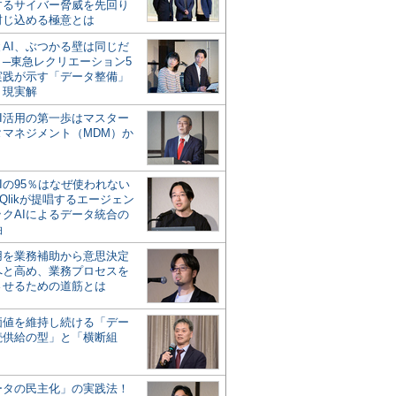
するサイバー脅威を先回り
封じ込める極意とは
とAI、ぶつかる壁は同じだ
」─東急レクリエーション5
実践が示す「データ整備」
う現実解
AI活用の第一歩はマスター
タマネジメント（MDM）か
Iの95％はなぜ使われない
Qlikが提唱するエージェン
ックAIによるデータ統合の
軸
活用を業務補助から意思決定
へと高め、業務プロセスを
させるための道筋とは
の価値を維持し続ける「デー
続供給の型」と「横断組
ータの民主化」の実践法！