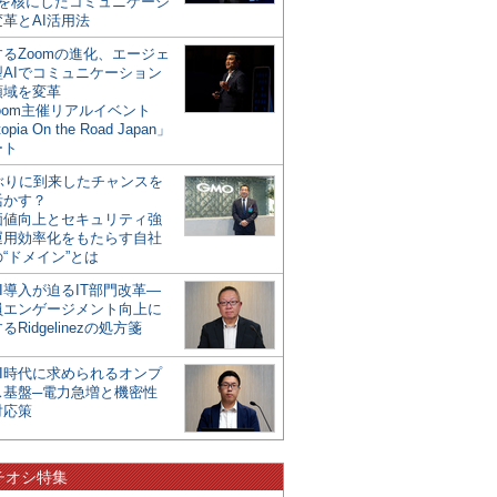
mを核にしたコミュニケーシ
革とAI活用法
るZoomの進化、エージェ
型AIでコミュニケーション
領域を変革
oom主催リアルイベント
opia On the Road Japan」
ート
年ぶりに到来したチャンスを
活かす？
価値向上とセキュリティ強
運用効率化をもたらす自社
“ドメイン”とは
I導入が迫るIT部門改革―
員エンゲージメント向上に
るRidgelinezの処方箋
AI時代に求められるオンプ
ス基盤─電力急増と機密性
対応策
チオシ特集