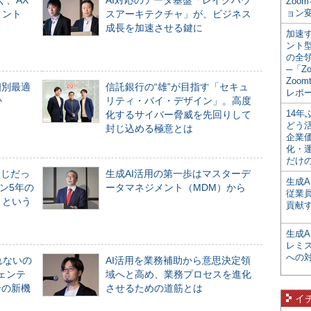
く、AX
AI対応のデータ基盤「レイクハウ
Zoo
ョン変
メント
スアーキテクチャ」が、ビジネス
成長を加速させる鍵に
加速す
ント
の全
─「Z
Zoomt
個別最適
信託銀行の“雄”が目指す「セキュ
レポ
か
リティ・バイ・デザイン」。高度
14
化するサイバー脅威を先回りして
どう
封じ込める極意とは
企業
化・
だけの
同じだっ
生成AI活用の第一歩はマスターデ
生成A
ン5年の
ータマネジメント（MDM）から
従業
」という
貢献す
生成
レミ
への
れないの
AI活用を業務補助から意思決定領
ジェンテ
域へと高め、業務プロセスを進化
合の新機
させるための道筋とは
イ