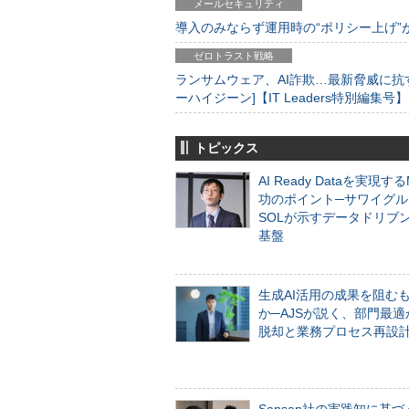
メールセキュリティ
導入のみならず運用時の“ポリシー上げ”が肝心
ゼロトラスト戦略
ランサムウェア、AI詐欺…最新脅威に抗
ーハイジーン]【IT Leaders特別編集号】
トピックス
AI Ready Dataを実現す
功のポイント─サワイグル
SOLが示すデータドリブ
基盤
生成AI活用の成果を阻む
か─AJSが説く、部門最適
脱却と業務プロセス再設