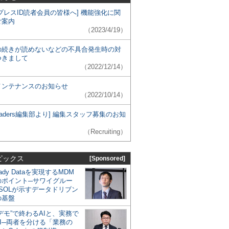
プレスID読者会員の皆様へ] 機能強化に関
ご案内
（2023/4/19）
の続きが読めないなどの不具合発生時の対
つきまして
（2022/12/14）
メンテナンスのお知らせ
（2022/10/14）
 Leaders編集部より] 編集スタッフ募集のお知
（Recruiting）
ピックス
[Sponsored]
eady Dataを実現するMDM
のポイント─サワイグルー
SOLが示すデータドリブン
の基盤
デモ”で終わるAIと、実務で
I─両者を分ける「業務の