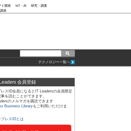
フト開発
IoT・AI
研究・調査
講座
テクノロジー一覧へ
 Leaders 会員登録
レスID会員になるとIT Leadersの会員限定
記事を読むことができます。
Leadersのメルマガを購読できます
ss Business Library
もご利用いただけま
ンプレスIDとは