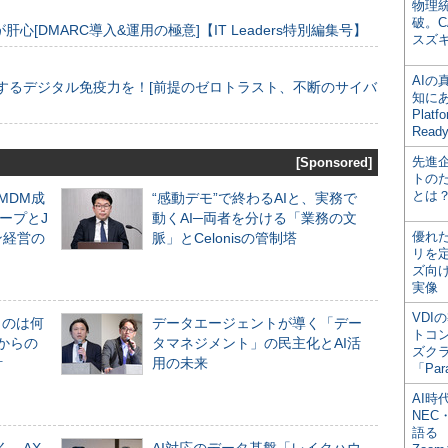
物理
破。C
[DMARC導入&運用の極意]【IT Leaders特別編集号】
スズ
AI
するデジタル免疫力を！[前提のゼロトラスト、不断のサイバ
知にある
Plat
Read
先進
[Sponsored]
トの
とは
るMDM成
“感動デモ”で終わるAIと、実務で
ープとJ
動くAI─両者を分ける「業務の文
優れ
ン経営の
脈」とCelonisの管制塔
リを
ズ向
実像
VDI
ものは何
データエージェントが導く「デー
トコ
からの
タマネジメント」の民主化とAI活
ズク
計
用の未来
「Par
AI時
NEC・
語る