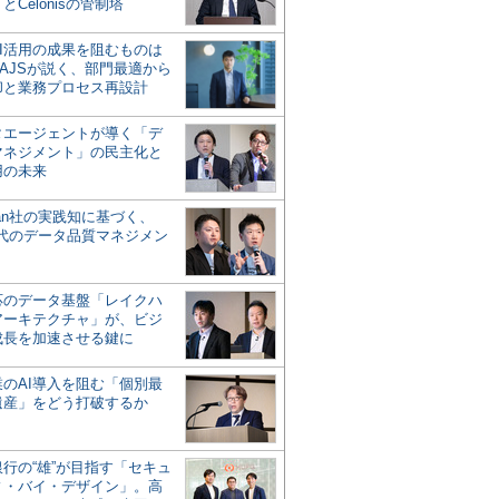
とCelonisの管制塔
AI活用の成果を阻むものは
AJSが説く、部門最適から
却と業務プロセス再設計
タエージェントが導く「デ
マネジメント」の民主化と
用の未来
san社の実践知に基づく、
時代のデータ品質マネジメン
対応のデータ基盤「レイクハ
アーキテクチャ」が、ビジ
成長を加速させる鍵に
業のAI導入を阻む「個別最
遺産」をどう打破するか
行の“雄”が目指す「セキュ
ィ・バイ・デザイン」。高