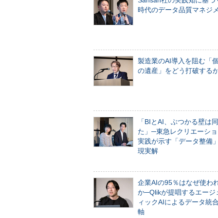
Sansan社の実践知に基づ
時代のデータ品質マネジ
製造業のAI導入を阻む「
の遺産」をどう打破する
「BIとAI、ぶつかる壁は
た」─東急レクリエーショ
実践が示す「データ整備
現実解
企業AIの95％はなぜ使わ
か─Qlikが提唱するエー
ィックAIによるデータ統
軸