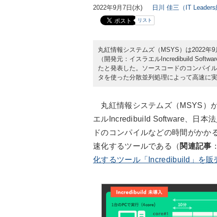
2022年9月7日(水)
日川 佳三（IT Leade
リスト
丸紅情報システムズ（MSYS）は2022年9月
（開発元：イスラエルIncredibuild 
たと発表した。ソースコードのコンパイ
タを使った分散並列処理によって高速に
丸紅情報システムズ（MSYS）が販売
エルIncredibuild Softw
ドのコンパイルなどの時間がかか
速化するツールである（
関連記事
化するツール「Incredibuild」を販