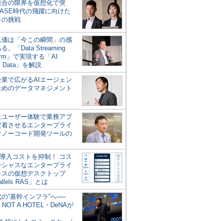
統合の限界を仮想化で突
ASE時代の飛躍に向けた
キの挑戦
の真価は「今この瞬間」の感
。「Data Streaming
form」で実現する「AI
y Data」を解説
企業で広がるAIエージェン
ためのデータマネジメント
？
たユーザー体験で業務アプ
定着させるエンタープライ
けノーコード開発ツールの
の導入コストを抑制！ コス
ンシャスなエンタープライ
ラスの仮想デスクトップ
allels RAS」とは
代の“基幹インフラ”へ──
NOT A HOTEL・DeNAが