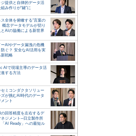
ッジ提供と自律的データ活
組み作りが“鍵”に
ネス全体を俯瞰する“言葉の
”、概念データモデルが切り
人とAIの協働による新世界
？
ドーAIやデータ漏洩の危機
防ぐ？ 安全なAI活用を実
る新戦略
ntic AIで現場主導のデータ活
促進する方法
ーセミコンダクタソリュー
ンズが挑むAI時代のデータ
ジメント
AIの回答精度を左右するデ
マネジメント─日立製作所
「AI Ready」への最短ル