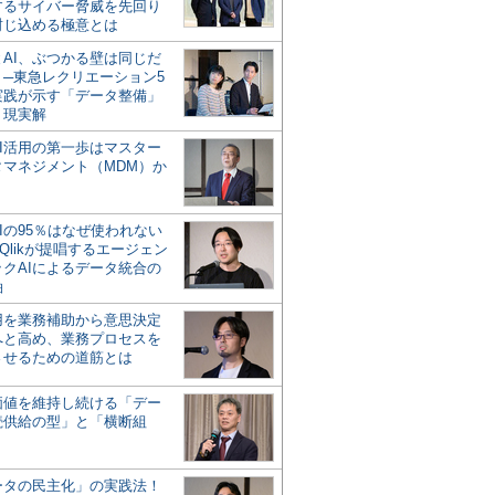
するサイバー脅威を先回り
封じ込める極意とは
とAI、ぶつかる壁は同じだ
」─東急レクリエーション5
実践が示す「データ整備」
う現実解
AI活用の第一歩はマスター
タマネジメント（MDM）か
Iの95％はなぜ使われない
Qlikが提唱するエージェン
ックAIによるデータ統合の
軸
活用を業務補助から意思決定
へと高め、業務プロセスを
させるための道筋とは
の価値を維持し続ける「デー
続供給の型」と「横断組
ータの民主化」の実践法！