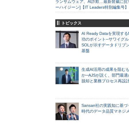
ランサムウェア、AI詐欺…最新脅威に抗
ーハイジーン]【IT Leaders特別編集号】
トピックス
AI Ready Dataを実現す
功のポイント─サワイグル
SOLが示すデータドリブ
基盤
生成AI活用の成果を阻む
か─AJSが説く、部門最適
脱却と業務プロセス再設
Sansan社の実践知に基づ
時代のデータ品質マネジ