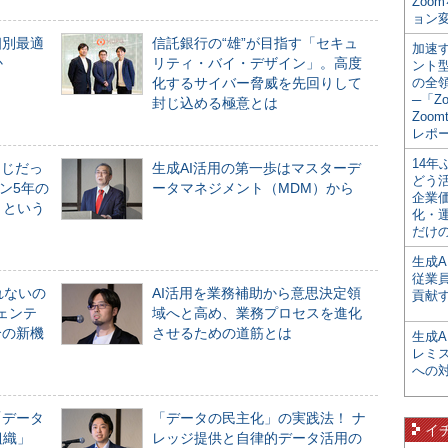
Zoo
ョン変
個別最適
信託銀行の“雄”が目指す「セキュ
加速す
か
リティ・バイ・デザイン」。高度
ント
化するサイバー脅威を先回りして
の全
─「Z
封じ込める極意とは
Zoomt
レポ
14
同じだっ
生成AI活用の第一歩はマスターデ
どう
ン5年の
ータマネジメント（MDM）から
企業
」という
化・
だけの
生成A
従業
れないの
AI活用を業務補助から意思決定領
貢献す
ジェンテ
域へと高め、業務プロセスを進化
合の新機
させるための道筋とは
生成
レミ
への
「データ
「データの民主化」の実践法！ ナ
イ
組織」
レッジ提供と自律的データ活用の