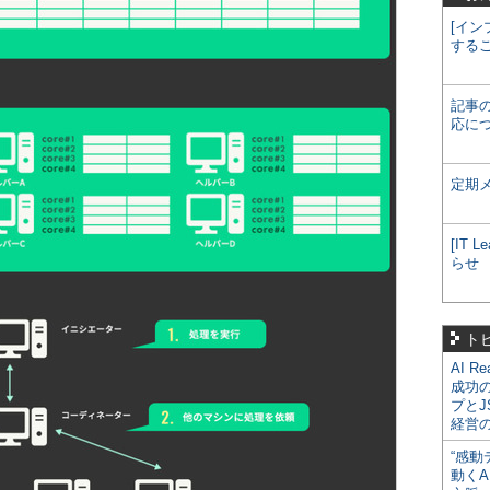
[イン
する
記事
応に
定期
[IT
らせ
ト
AI R
成功
プとJ
経営
“感動
動くA