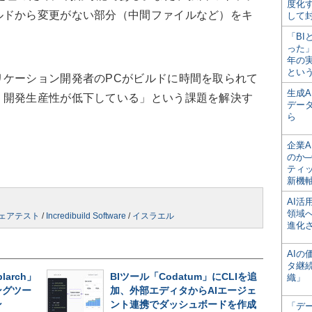
度化
ルドから変更がない部分（中間ファイルなど）をキ
して
。
「BI
った
年の
とい
ケーション開発者のPCがビルドに時間を取られて
生成
、開発生産性が低下している」という課題を解決す
デー
ら
企業A
のか─
ティ
新機
AI
領域
ェアテスト
/
Incredibuild Software
/
イスラエル
進化
AI
タ継
larch」
BIツール「Codatum」にCLIを追
織」
ングツー
加、外部エディタからAIエージェ
ン
ント連携でダッシュボードを作成
「デ