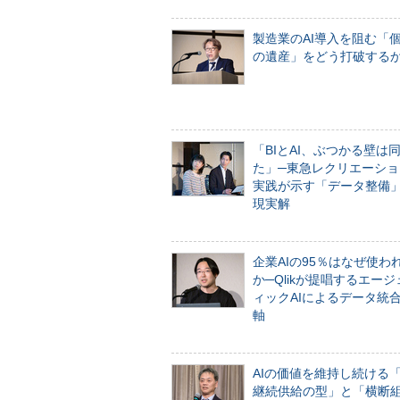
製造業のAI導入を阻む「
の遺産」をどう打破する
「BIとAI、ぶつかる壁は
た」─東急レクリエーショ
実践が示す「データ整備
現実解
企業AIの95％はなぜ使わ
か─Qlikが提唱するエー
ィックAIによるデータ統
軸
AIの価値を維持し続ける
継続供給の型」と「横断