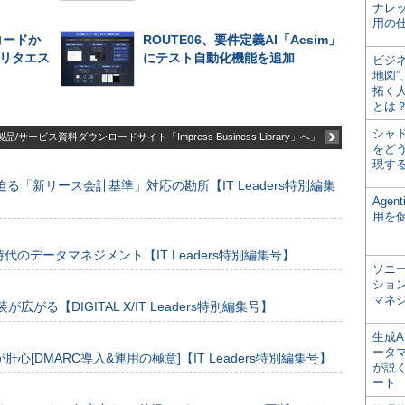
ナレ
用の仕
コードか
ROUTE06、要件定義AI「Acsim」
リタエス
にテスト自動化機能を追加
ビジ
地図
拓く
とは
シャ
品/サービス資料ダウンロードサイト「Impress Business Library」へ」
をどう
現す
る「新リース会計基準」対応の勘所【IT Leaders特別編集
Age
用を
のデータマネジメント【IT Leaders特別編集号】
ソニ
ショ
マネ
装が広がる【DIGITAL X/IT Leaders特別編集号】
生成
ータ
[DMARC導入&運用の極意]【IT Leaders特別編集号】
が説く
ート