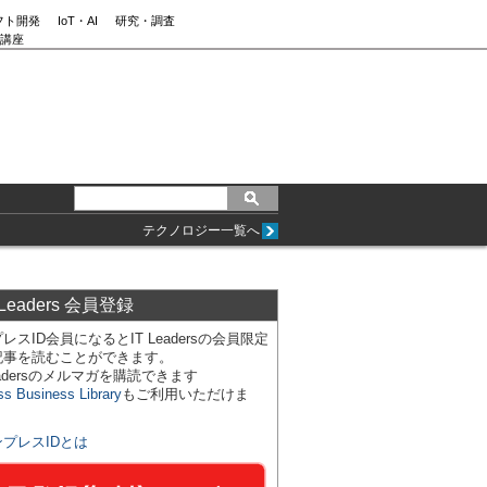
フト開発
IoT・AI
研究・調査
講座
テクノロジー一覧へ
 Leaders 会員登録
レスID会員になるとIT Leadersの会員限定
記事を読むことができます。
Leadersのメルマガを購読できます
ss Business Library
もご利用いただけま
ンプレスIDとは