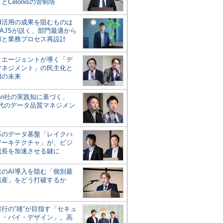
とCelonisの管制塔
AI活用の成果を阻むものは
AJSが説く、部門最適から
却と業務プロセス再設計
タエージェントが導く「デ
マネジメント」の民主化と
用の未来
san社の実践知に基づく、
時代のデータ品質マネジメン
対応のデータ基盤「レイクハ
アーキテクチャ」が、ビジ
成長を加速させる鍵に
業のAI導入を阻む「個別最
遺産」をどう打破するか
行の“雄”が目指す「セキュ
ィ・バイ・デザイン」。高