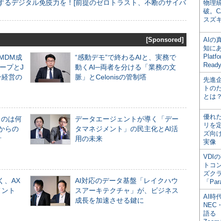
するデジタル免疫力を！[前提のゼロトラスト、不断のサイバ
物理
破。C
スズ
[Sponsored]
AI
知にある
Plat
るMDM成
“感動デモ”で終わるAIと、実務で
Read
ープとJ
動くAI─両者を分ける「業務の文
ン経営の
脈」とCelonisの管制塔
先進
トの
とは
優れ
ものは何
データエージェントが導く「デー
リを
からの
タマネジメント」の民主化とAI活
ズ向
計
用の未来
実像
VDI
トコ
ズク
く、AX
AI対応のデータ基盤「レイクハウ
「Par
メント
スアーキテクチャ」が、ビジネス
AI時
成長を加速させる鍵に
NEC・
語る