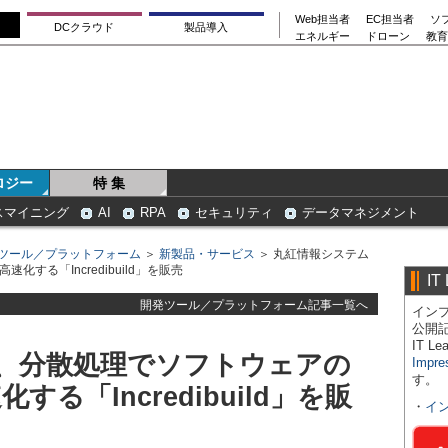
Web担当者
EC担当者
ソ
DCクラウド
製品導入
エネルギー
ドローン
教育
ロジー
特 集
スマイニング
AI
RPA
セキュリティ
データマネジメント
ツール／プラットフォーム
＞
新製品・サービス
＞ 丸紅情報システム
する「Incredibuild」を販売
IT
開発ツール／プラットフォーム記事一覧へ
インプ
公開
IT 
、分散処理でソフトウェアの
Impre
す。
る「Incredibuild」を販
・
イ