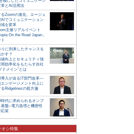
mを核にしたコミュニケーシ
革とAI活用法
るZoomの進化、エージェ
型AIでコミュニケーション
領域を変革
oom主催リアルイベント
opia On the Road Japan」
ート
年ぶりに到来したチャンスを
活かす？
価値向上とセキュリティ強
運用効率化をもたらす自社
“ドメイン”とは
I導入が迫るIT部門改革―
員エンゲージメント向上に
るRidgelinezの処方箋
AI時代に求められるオンプ
ス基盤─電力急増と機密性
対応策
チオシ特集