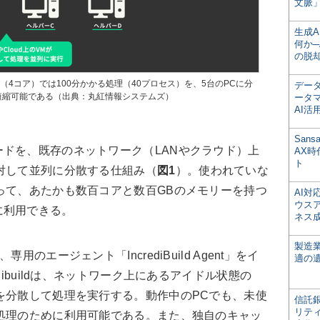
文脈」
生成
何か─
の脱
台のPC（4コア）では100分かかる処理（40プロセス）を、5台のPCに分
デー
短縮可能である（出典：丸紅情報システムズ）
ータ
AI活
San
ドを、既存のネットワーク（LANやクラウド）上
AX
ト
対して並列に分散する仕組み（
図1
）。使われていな
って、あたかも数百コアと数百GBのメモリーを持つ
AI
ウス
に利用できる。
ネス
製造
のエージェント「IncrediBuild Agent」をイ
適の
dibuildは、ネットワーク上にあるアイドル状態の
を分散して処理を実行する。動作中のPCでも、未使
信託銀
リテ
処理のために利用可能である。また、独自のキャッ