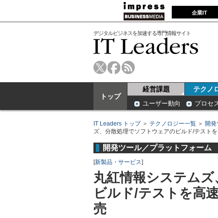
企業IT
デジタルビジネスを加速する専門情報サイト
経営課題
テクノ
トップ
ユーザー動向
プロセ
IT Leaders トップ
＞
テクノロジー一覧
＞
開発
ズ、分散処理でソフトウェアのビルド/テストを高速化
開発ツール／プラットフォーム
[
新製品・サービス
]
丸紅情報システムズ
ビルド/テストを高速化す
売