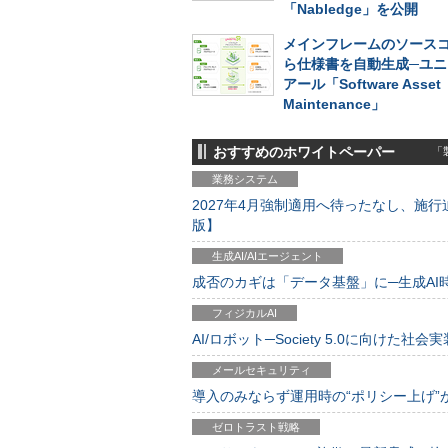
「Nabledge」を公開
メインフレームのソース
ら仕様書を自動生成─ユニ
アール「Software Asset
Maintenance」
おすすめのホワイトペーパー
「製
業務システム
2027年4月強制適用へ待ったなし、施行迫
版】
生成AI/AIエージェント
成否のカギは「データ基盤」に─生成AI時代
フィジカルAI
AI/ロボット─Society 5.0に向けた社会実
メールセキュリティ
導入のみならず運用時の“ポリシー上げ”が肝心
ゼロトラスト戦略