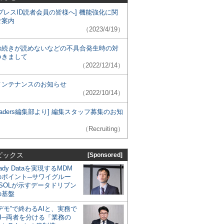
プレスID読者会員の皆様へ] 機能強化に関
ご案内
（2023/4/19）
の続きが読めないなどの不具合発生時の対
つきまして
（2022/12/14）
メンテナンスのお知らせ
（2022/10/14）
 Leaders編集部より] 編集スタッフ募集のお知
（Recruiting）
ピックス
[Sponsored]
eady Dataを実現するMDM
のポイント─サワイグルー
SOLが示すデータドリブン
の基盤
デモ”で終わるAIと、実務で
I─両者を分ける「業務の