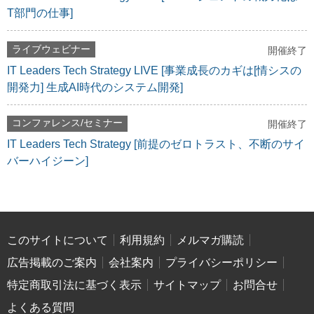
T部門の仕事]
ライブウェビナー
開催終了
IT Leaders Tech Strategy LIVE [事業成長のカギは[情シスの
開発力] 生成AI時代のシステム開発]
コンファレンス/セミナー
開催終了
IT Leaders Tech Strategy [前提のゼロトラスト、不断のサイ
バーハイジーン]
このサイトについて
利用規約
メルマガ購読
広告掲載のご案内
会社案内
プライバシーポリシー
特定商取引法に基づく表示
サイトマップ
お問合せ
よくある質問