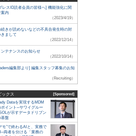
プレスID読者会員の皆様へ] 機能強化に関
ご案内
（2023/4/19）
の続きが読めないなどの不具合発生時の対
つきまして
（2022/12/14）
メンテナンスのお知らせ
（2022/10/14）
 Leaders編集部より] 編集スタッフ募集のお知
（Recruiting）
ピックス
[Sponsored]
eady Dataを実現するMDM
のポイント─サワイグルー
SOLが示すデータドリブン
の基盤
デモ”で終わるAIと、実務で
I─両者を分ける「業務の