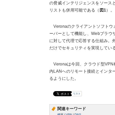
の脅威インテリジェンスをソース
リストも併用可能である（
図1
）。
Veronaのクライアントソフト
ーバーとして機能し、Webブラウ
に対して代理で応答する仕組み。
だけでセキュリティを実現してい
Veronaは今回、クラウド型VP
内LANへのリモート接続とインタ
るようにした。
リスト
関連キーワード
網屋
/
VPN
/
DNS