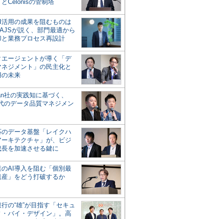
とCelonisの管制塔
AI活用の成果を阻むものは
AJSが説く、部門最適から
却と業務プロセス再設計
タエージェントが導く「デ
マネジメント」の民主化と
用の未来
san社の実践知に基づく、
時代のデータ品質マネジメン
対応のデータ基盤「レイクハ
アーキテクチャ」が、ビジ
成長を加速させる鍵に
業のAI導入を阻む「個別最
遺産」をどう打破するか
行の“雄”が目指す「セキュ
ィ・バイ・デザイン」。高