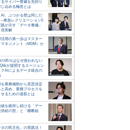
するサイバー脅威を先回り
封じ込める極意とは
とAI、ぶつかる壁は同じだ
」─東急レクリエーション5
実践が示す「データ整備」
う現実解
AI活用の第一歩はマスター
タマネジメント（MDM）か
Iの95％はなぜ使われない
Qlikが提唱するエージェン
ックAIによるデータ統合の
軸
活用を業務補助から意思決定
へと高め、業務プロセスを
させるための道筋とは
の価値を維持し続ける「デー
続供給の型」と「横断組
ータの民主化」の実践法！