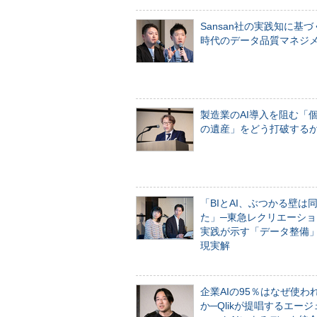
Sansan社の実践知に基づ
時代のデータ品質マネジ
製造業のAI導入を阻む「
の遺産」をどう打破する
「BIとAI、ぶつかる壁は
た」─東急レクリエーショ
実践が示す「データ整備
現実解
企業AIの95％はなぜ使わ
か─Qlikが提唱するエー