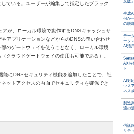
文脈」
としている。ユーザーが編集して指定したブラック
生成
何か─
の脱
ウェアが、ローカル環境で動作するDNSキャッシュサ
デー
ザやアプリケーションなどからのDNSの問い合わせ
ータ
AI活
外部のゲートウェイを使うことなく、ローカル環境
る（クラウドゲートウェイの使用も可能である）。
San
AX
ト
N機能にDNSセキュリティ機能を追加したことで、社
AI
ーネットアクセスの両面でセキュリティを確保でき
ウス
ネス
製造
適の
信託銀
リテ