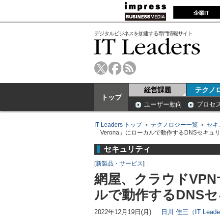
企業IT
デジタルビジネスを加速する専門情報サイト
経営課題
テクノ
トップ
ユーザー動向
プロセ
IT Leaders トップ
＞
テクノロジー一覧
＞
セキ
「Verona」にローカルで動作するDNSセキュ
セキュリティ
[
新製品・サービス
]
網屋、クラウドVPN
ルで動作するDNS
2022年12月19日(月)
日川 佳三（IT Lead