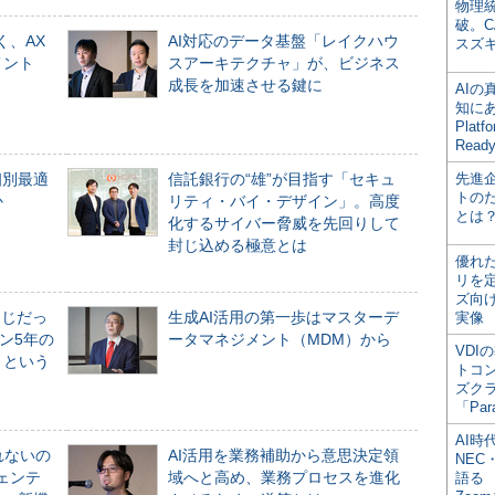
物理
破。C
く、AX
AI対応のデータ基盤「レイクハウ
スズ
メント
スアーキテクチャ」が、ビジネス
成長を加速させる鍵に
AI
知にある
Plat
Read
個別最適
信託銀行の“雄”が目指す「セキュ
先進
トの
か
リティ・バイ・デザイン」。高度
とは
化するサイバー脅威を先回りして
封じ込める極意とは
優れ
リを
ズ向
同じだっ
生成AI活用の第一歩はマスターデ
実像
ン5年の
ータマネジメント（MDM）から
VDI
」という
トコ
ズク
「Par
AI時
れないの
AI活用を業務補助から意思決定領
NEC・
ジェンテ
域へと高め、業務プロセスを進化
語る