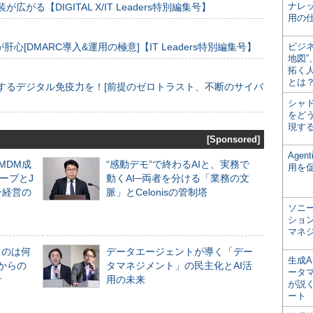
ナレ
装が広がる【DIGITAL X/IT Leaders特別編集号】
用の仕
[DMARC導入&運用の極意]【IT Leaders特別編集号】
ビジ
地図
拓く
とは
するデジタル免疫力を！[前提のゼロトラスト、不断のサイバ
シャ
をどう
現す
[Sponsored]
Age
るMDM成
“感動デモ”で終わるAIと、実務で
用を
ープとJ
動くAI─両者を分ける「業務の文
ン経営の
脈」とCelonisの管制塔
ソニ
ショ
マネ
ものは何
データエージェントが導く「デー
生成
からの
タマネジメント」の民主化とAI活
ータ
計
用の未来
が説く
ート