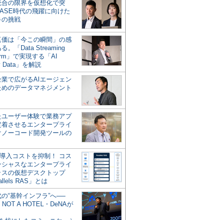
統合の限界を仮想化で突
ASE時代の飛躍に向けた
キの挑戦
の真価は「今この瞬間」の感
。「Data Streaming
form」で実現する「AI
y Data」を解説
企業で広がるAIエージェン
ためのデータマネジメント
？
たユーザー体験で業務アプ
定着させるエンタープライ
けノーコード開発ツールの
の導入コストを抑制！ コス
ンシャスなエンタープライ
ラスの仮想デスクトップ
allels RAS」とは
代の“基幹インフラ”へ──
NOT A HOTEL・DeNAが