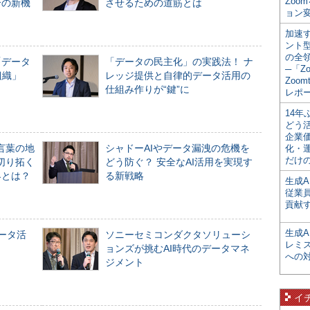
Zoo
合の新機
させるための道筋とは
ョン変
加速す
ント
の全
「データ
「データの民主化」の実践法！ ナ
─「Z
組織」
レッジ提供と自律的データ活用の
Zoomt
仕組み作りが“鍵”に
レポ
14
どう
企業
言葉の地
シャドーAIやデータ漏洩の危機を
化・
だけの
切り拓く
どう防ぐ？ 安全なAI活用を実現す
界とは？
る新戦略
生成A
従業
貢献す
生成
データ活
ソニーセミコンダクタソリューシ
レミ
ョンズが挑むAI時代のデータマネ
への
ジメント
イ