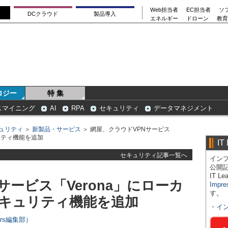
Web担当者
EC担当者
ソ
DCクラウド
製品導入
エネルギー
ドローン
教育
ロジー
特 集
スマイニング
AI
RPA
セキュリティ
データマネジメント
ュリティ
＞
新製品・サービス
＞ 網屋、クラウドVPNサービス
リティ機能を追加
IT
セキュリティ記事一覧へ
インプ
公開
IT 
サービス「Verona」にローカ
Impre
す。
セキュリティ機能を追加
・
イ
ers編集部）