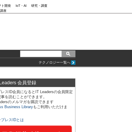
フト開発
IoT・AI
研究・調査
講座
テクノロジー一覧へ
 Leaders 会員登録
レスID会員になるとIT Leadersの会員限定
記事を読むことができます。
Leadersのメルマガを購読できます
ss Business Library
もご利用いただけま
ンプレスIDとは