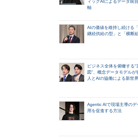
ィックAIによるデータ統
軸
AIの価値を維持し続ける
継続供給の型」と「横断
ビジネス全体を俯瞰する“
図”、概念データモデルが
人とAIの協働による新世
Agentic AIで現場主導の
用を促進する方法