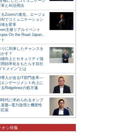
mを核にしたコミュニケーシ
革とAI活用法
るZoomの進化、エージェ
型AIでコミュニケーション
領域を変革
oom主催リアルイベント
opia On the Road Japan」
ート
年ぶりに到来したチャンスを
活かす？
価値向上とセキュリティ強
運用効率化をもたらす自社
“ドメイン”とは
I導入が迫るIT部門改革―
員エンゲージメント向上に
るRidgelinezの処方箋
AI時代に求められるオンプ
ス基盤─電力急増と機密性
対応策
チオシ特集