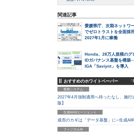
関連記事
愛媛県庁、次期ネットワ
でゼロトラストを全面採
2027年1月に稼働
Honda、28万人規模の
IDガバナンス基盤を構築
IGA「Saviynt」を導入
おすすめのホワイトペーパー
「製
業務システム
2027年4月強制適用へ待ったなし、施行迫
版】
生成AI/AIエージェント
成否のカギは「データ基盤」に─生成AI時代
フィジカルAI