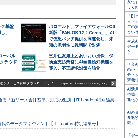
度化
して
「BI
った
ーク基盤
パロアルト、ファイアウォールOS
年の
とい
用し、
新版「PAN-OS 12.2 Ceres」、AI
で仮想パッチ提供を高速化し、未
生成
知の脆弱性に数時間で対処
デー
ら
グローバル
三井住友海上とあいおい損保、保
─クラウド
険金支払業務にAI画像検知機能を
企業A
導入、不正請求対策を強化
のか─
ティ
新機
品/サービス資料ダウンロードサイト「Impress Business Library」へ」
AI
領域
る「新リース会計基準」対応の勘所【IT Leaders特別編集
進化
AI
タ継
織」
のデータマネジメント【IT Leaders特別編集号】
「デ