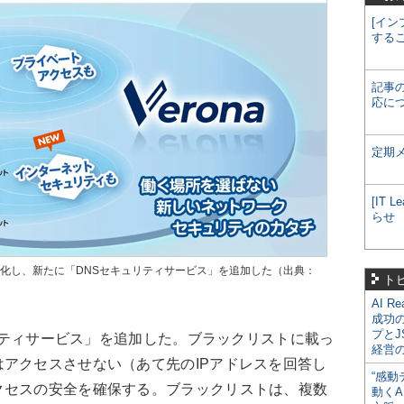
[イン
する
記事
応に
定期
[IT
らせ
」を強化し、新たに「DNSセキュリティサービス」を追加した（出典：
ト
AI R
成功
プとJ
ュリティサービス」を追加した。ブラックリストに載っ
経営
アクセスさせない（あて先のIPアドレスを回答し
“感動
クセスの安全を確保する。ブラックリストは、複数
動くA