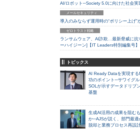
AI/ロボット─Society 5.0に向けた社会実
メールセキュリティ
導入のみならず運用時の“ポリシー上げ”が肝心
ゼロトラスト戦略
ランサムウェア、AI詐欺…最新脅威に抗
ーハイジーン]【IT Leaders特別編集号】
トピックス
AI Ready Dataを実現す
功のポイント─サワイグル
SOLが示すデータドリブ
基盤
生成AI活用の成果を阻む
か─AJSが説く、部門最適
脱却と業務プロセス再設