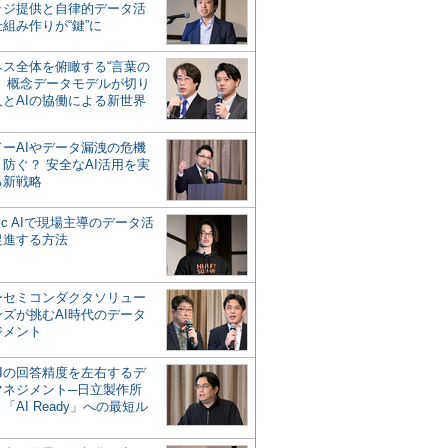
ッジ提供と自律的データ活
組み作りが“鍵”に
ネス全体を俯瞰する“言葉の
”、概念データモデルが切り
人とAIの協働による新世界
？
ドーAIやデータ漏洩の危機
防ぐ？ 安全なAI活用を実
る新戦略
ntic AIで現場主導のデータ活
促進する方法
ーセミコンダクタソリュー
ンズが挑むAI時代のデータ
ジメント
AIの回答精度を左右するデ
マネジメント─日立製作所
「AI Ready」への最短ル