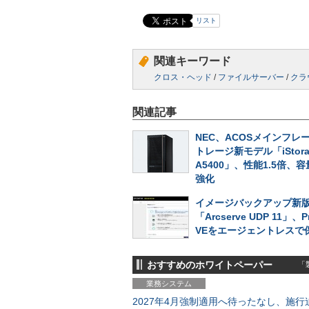
リスト
関連キーワード
クロス・ヘッド
/
ファイルサーバー
/
クラ
関連記事
NEC、ACOSメインフレ
トレージ新モデル「iStora
A5400」、性能1.5倍、
強化
イメージバックアップ新
「Arcserve UDP 11」、P
VEをエージェントレスで
おすすめのホワイトペーパー
「製
業務システム
2027年4月強制適用へ待ったなし、施行迫