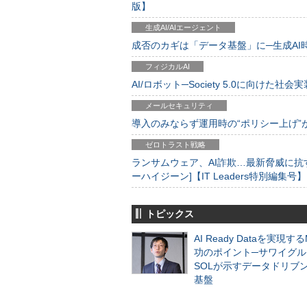
版】
生成AI/AIエージェント
成否のカギは「データ基盤」に─生成AI時代
フィジカルAI
AI/ロボット─Society 5.0に向けた社会実
メールセキュリティ
導入のみならず運用時の“ポリシー上げ”が肝心
ゼロトラスト戦略
ランサムウェア、AI詐欺…最新脅威に抗
ーハイジーン]【IT Leaders特別編集号】
トピックス
AI Ready Dataを実現す
功のポイント─サワイグル
SOLが示すデータドリブ
基盤