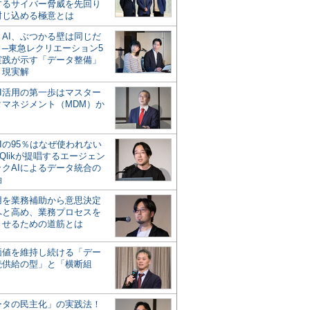
するサイバー脅威を先回り
封じ込める極意とは
とAI、ぶつかる壁は同じだ
」─東急レクリエーション5
実践が示す「データ整備」
う現実解
AI活用の第一歩はマスター
タマネジメント（MDM）か
Iの95％はなぜ使われない
Qlikが提唱するエージェン
ックAIによるデータ統合の
軸
活用を業務補助から意思決定
へと高め、業務プロセスを
させるための道筋とは
の価値を維持し続ける「デー
続供給の型」と「横断組
ータの民主化」の実践法！