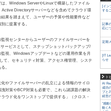
ndows ServerやLinuxで構築したファイル
[イン
tive Directoryサーバーなどを含めてクラウド環
する
の結果を踏まえて、ユーザーの予算や性能要件など
個別に提案する。
記事
応に
監視センターからユーザーのファイルサーバーを
定期
基本サービスとして、スナップショットバックアップ/
監視、Windowsアップデートなどの運用作業を月
[IT
らせ
として、セキュリティ対策、アクセス権管理、システ
ある。
ト
化やファイルサーバーの乱立による情報のサイロ
AI R
成功
洩対策やBCP対策も必要で、これら諸課題の解決
プとJ
経営
クラウド化をワンストップで提供する」（クロス・
“感動
動くA