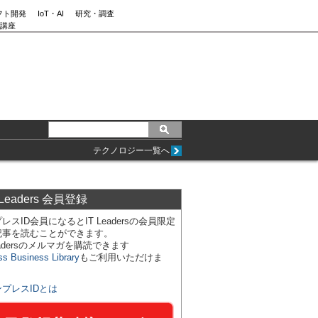
フト開発
IoT・AI
研究・調査
講座
テクノロジー一覧へ
 Leaders 会員登録
レスID会員になるとIT Leadersの会員限定
記事を読むことができます。
Leadersのメルマガを購読できます
ss Business Library
もご利用いただけま
ンプレスIDとは