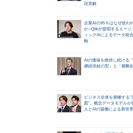
現実解
企業AIの95％はなぜ使わ
か─Qlikが提唱するエー
ィックAIによるデータ統
軸
AIの価値を維持し続ける
継続供給の型」と「横断
ビジネス全体を俯瞰する“
図”、概念データモデルが
人とAIの協働による新世