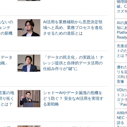
物理
破。C
スズ
れないの
AI活用を業務補助から意思決定領
AI
ジェンテ
域へと高め、業務プロセスを進化
知にある
Plat
合の新機
させるための道筋とは
Read
先進
トの
とは
「データ
「データの民主化」の実践法！ ナ
組織」
レッジ提供と自律的データ活用の
優れ
仕組み作りが“鍵”に
リを
ズ向
実像
VDI
言葉の地
シャドーAIやデータ漏洩の危機を
トコ
切り拓く
どう防ぐ？ 安全なAI活用を実現す
ズク
界とは？
る新戦略
「Par
AI時
NEC・
語る