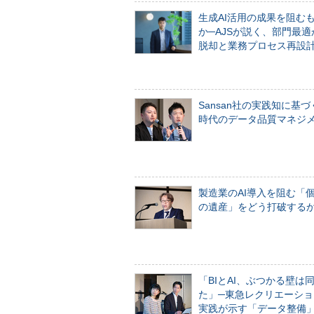
生成AI活用の成果を阻む
か─AJSが説く、部門最適
脱却と業務プロセス再設
Sansan社の実践知に基づ
時代のデータ品質マネジ
製造業のAI導入を阻む「
の遺産」をどう打破する
「BIとAI、ぶつかる壁は
た」─東急レクリエーショ
実践が示す「データ整備