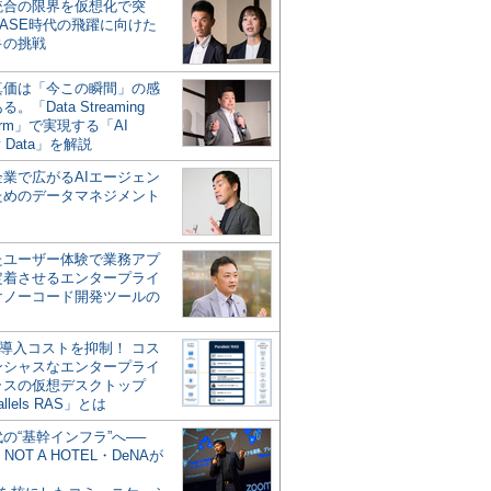
統合の限界を仮想化で突
ASE時代の飛躍に向けた
キの挑戦
の真価は「今この瞬間」の感
。「Data Streaming
form」で実現する「AI
y Data」を解説
企業で広がるAIエージェン
ためのデータマネジメント
？
たユーザー体験で業務アプ
定着させるエンタープライ
けノーコード開発ツールの
の導入コストを抑制！ コス
ンシャスなエンタープライ
ラスの仮想デスクトップ
allels RAS」とは
代の“基幹インフラ”へ──
NOT A HOTEL・DeNAが