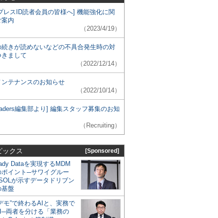
プレスID読者会員の皆様へ] 機能強化に関
ご案内
（2023/4/19）
の続きが読めないなどの不具合発生時の対
つきまして
（2022/12/14）
メンテナンスのお知らせ
（2022/10/14）
 Leaders編集部より] 編集スタッフ募集のお知
（Recruiting）
ピックス
[Sponsored]
eady Dataを実現するMDM
のポイント─サワイグルー
SOLが示すデータドリブン
の基盤
デモ”で終わるAIと、実務で
I─両者を分ける「業務の