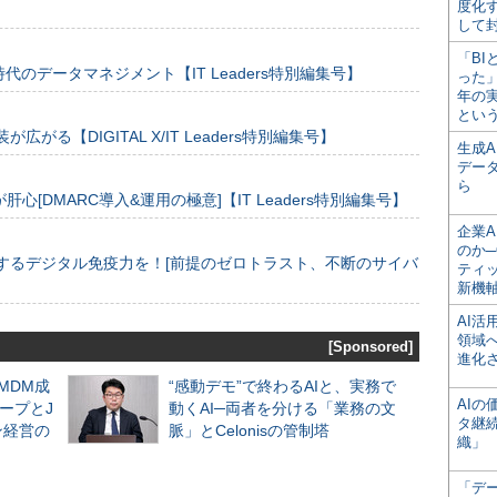
度化
して
「BI
のデータマネジメント【IT Leaders特別編集号】
った
年の
とい
装が広がる【DIGITAL X/IT Leaders特別編集号】
生成
デー
ら
[DMARC導入&運用の極意]【IT Leaders特別編集号】
企業A
のか─
するデジタル免疫力を！[前提のゼロトラスト、不断のサイバ
ティ
新機
AI
領域
[Sponsored]
進化
るMDM成
“感動デモ”で終わるAIと、実務で
AI
ープとJ
動くAI─両者を分ける「業務の文
タ継
ン経営の
脈」とCelonisの管制塔
織」
「デ