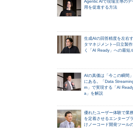
Agentic AIで現場主導の
用を促進する方法
生成AIの回答精度を左右
タマネジメント─日立製作
く「AI Ready」への最短
AIの真価は「今この瞬間
にある。「Data Streaming 
m」で実現する「AI Ready 
a」を解説
優れたユーザー体験で業
を定着させるエンタープ
けノーコード開発ツール