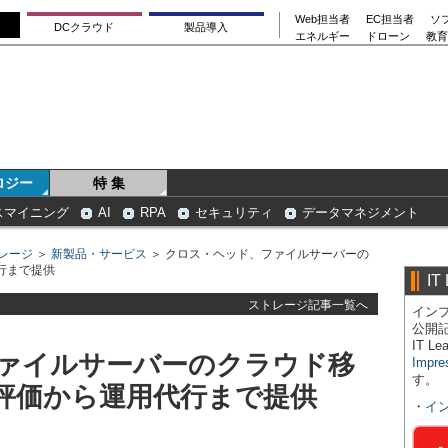
Web担当者
EC担当者
ソ
DCクラウド
製品導入
エネルギー
ドローン
教育
ロジー
特 集
スマイニング
AI
RPA
セキュリティ
データマネジメント
レージ
＞
新製品・サービス
＞ クロス・ヘッド、ファイルサーバーの
行まで提供
IT
ストレージ記事一覧へ
インプ
公開
IT 
ァイルサーバーのクラウド移
Impre
す。
境評価から運用代行まで提供
・
イ