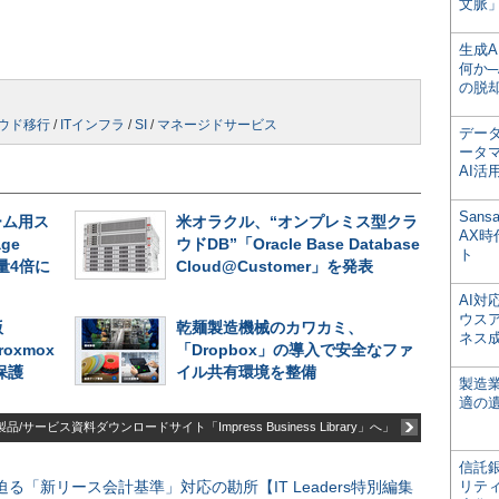
文脈」
生成
何か─
の脱
ウド移行
/
ITインフラ
/
SI
/
マネージドサービス
デー
ータ
AI活
San
ーム用ス
米オラクル、“オンプレミス型クラ
AX
ge
ウドDB”「Oracle Base Database
ト
容量4倍に
Cloud@Customer」を発表
AI
ウス
版
乾麺製造機械のカワカミ、
ネス
roxmox
「Dropbox」の導入で安全なファ
保護
イル共有環境を整備
製造
適の
品/サービス資料ダウンロードサイト「Impress Business Library」へ」
信託銀
る「新リース会計基準」対応の勘所【IT Leaders特別編集
リテ