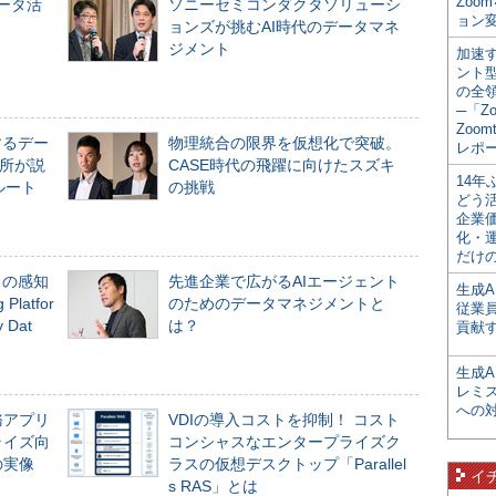
Zoo
データ活
ソニーセミコンダクタソリューシ
ョン変
ョンズが挑むAI時代のデータマネ
ジメント
加速す
ント
の全
─「Z
Zoomt
するデー
物理統合の限界を仮想化で突破。
レポ
所が説
CASE時代の飛躍に向けたスズキ
14
ルート
の挑戦
どう
企業
化・
だけの
」の感知
先進企業で広がるAIエージェント
生成A
Platfor
のためのデータマネジメントと
従業
Dat
は？
貢献す
生成
レミ
への
務アプリ
VDIの導入コストを抑制！ コスト
ライズ向
コンシャスなエンタープライズク
の実像
ラスの仮想デスクトップ「Parallel
イ
s RAS」とは