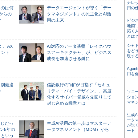
ナレ
ものは何
データエージェントが導く「デー
用の仕
からの
タマネジメント」の民主化とAI活
計
用の未来
ビジ
地図
拓く
とは
シャ
く、AX
AI対応のデータ基盤「レイクハウ
をどう
メント
スアーキテクチャ」が、ビジネス
現す
成長を加速させる鍵に
Age
用を
個別最適
信託銀行の“雄”が目指す「セキュ
か
リティ・バイ・デザイン」。高度
ソニ
化するサイバー脅威を先回りして
ショ
マネ
封じ込める極意とは
生成
ータ
同じだっ
生成AI活用の第一歩はマスターデ
が説く
ン5年の
ータマネジメント（MDM）から
ート
」という