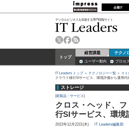
企業IT
デジタルビジネスを加速する専門情報サイト
経営課題
テクノ
トップ
ユーザー動向
プロセ
IT Leaders トップ
＞
テクノロジー一覧
＞
スト
クラウド移行SIサービス、環境評価から運用代
ストレージ
[
新製品・サービス
]
クロス・ヘッド、フ
行SIサービス、環
2022年12月22日(木)
IT Leaders編集部