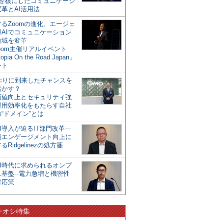
mを核にしたコミュニケーシ
革とAI活用法
るZoomの進化、エージェ
型AIでコミュニケーション
領域を変革
oom主催リアルイベント
opia On the Road Japan」
ート
年ぶりに到来したチャンスを
活かす？
価値向上とセキュリティ強
運用効率化をもたらす自社
“ドメイン”とは
I導入が迫るIT部門改革―
員エンゲージメント向上に
るRidgelinezの処方箋
AI時代に求められるオンプ
ス基盤─電力急増と機密性
対応策
チオシ特集