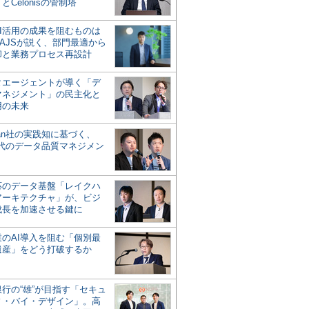
とCelonisの管制塔
AI活用の成果を阻むものは
AJSが説く、部門最適から
却と業務プロセス再設計
タエージェントが導く「デ
マネジメント」の民主化と
用の未来
san社の実践知に基づく、
時代のデータ品質マネジメン
対応のデータ基盤「レイクハ
アーキテクチャ」が、ビジ
成長を加速させる鍵に
業のAI導入を阻む「個別最
遺産」をどう打破するか
行の“雄”が目指す「セキュ
ィ・バイ・デザイン」。高