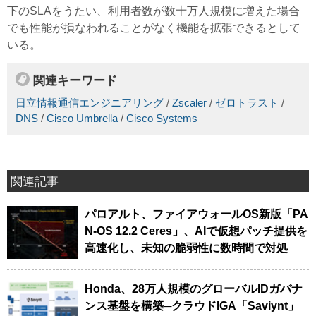
下のSLAをうたい、利用者数が数十万人規模に増えた場合
でも性能が損なわれることがなく機能を拡張できるとして
いる。
関連キーワード
日立情報通信エンジニアリング
/
Zscaler
/
ゼロトラスト
/
DNS
/
Cisco Umbrella
/
Cisco Systems
関連記事
パロアルト、ファイアウォールOS新版「PA
N-OS 12.2 Ceres」、AIで仮想パッチ提供を
高速化し、未知の脆弱性に数時間で対処
Honda、28万人規模のグローバルIDガバナ
ンス基盤を構築─クラウドIGA「Saviynt」