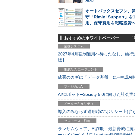
オートバックスセブン、
守「Rimini Support」
用、保守費用を戦略投資
おすすめのホワイトペーパー
「製
業務システム
2027年4月強制適用へ待ったなし、施行迫
版】
生成AI/AIエージェント
成否のカギは「データ基盤」に─生成AI時代
フィジカルAI
AI/ロボット─Society 5.0に向けた社会実
メールセキュリティ
導入のみならず運用時の“ポリシー上げ”が肝心
ゼロトラスト戦略
ランサムウェア、AI詐欺…最新脅威に抗
ーハイジーン]【IT Leaders特別編集号】