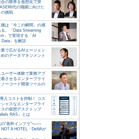
統合の限界を仮想化で突
ASE時代の飛躍に向けた
キの挑戦
の真価は「今この瞬間」の感
。「Data Streaming
form」で実現する「AI
y Data」を解説
企業で広がるAIエージェン
ためのデータマネジメント
？
たユーザー体験で業務アプ
定着させるエンタープライ
けノーコード開発ツールの
の導入コストを抑制！ コス
ンシャスなエンタープライ
ラスの仮想デスクトップ
allels RAS」とは
代の“基幹インフラ”へ──
NOT A HOTEL・DeNAが