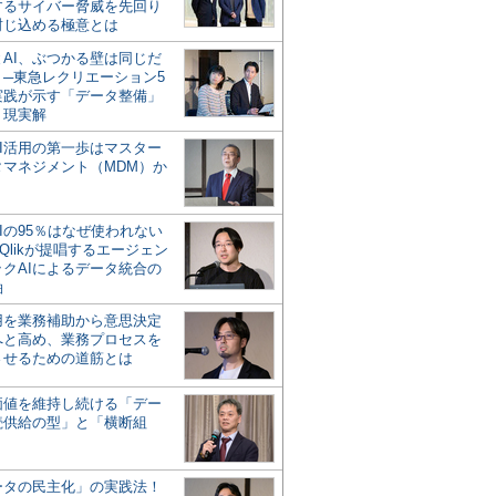
するサイバー脅威を先回り
封じ込める極意とは
とAI、ぶつかる壁は同じだ
」─東急レクリエーション5
実践が示す「データ整備」
う現実解
AI活用の第一歩はマスター
タマネジメント（MDM）か
Iの95％はなぜ使われない
Qlikが提唱するエージェン
ックAIによるデータ統合の
軸
活用を業務補助から意思決定
へと高め、業務プロセスを
させるための道筋とは
の価値を維持し続ける「デー
続供給の型」と「横断組
ータの民主化」の実践法！