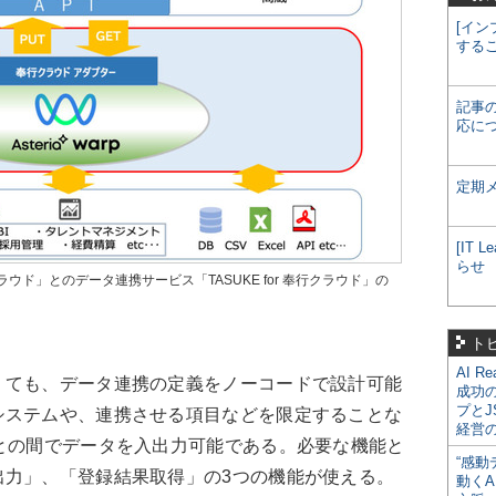
[イン
する
記事
応に
定期
[IT
らせ
ド」とのデータ連携サービス「TASUKE for 奉行クラウド」の
ト
AI R
ても、データ連携の定義をノーコードで設計可能
成功
プとJ
システムや、連携させる項目などを限定することな
経営
との間でデータを入出力可能である。必要な機能と
“感動
出力」、「登録結果取得」の3つの機能が使える。
動くA