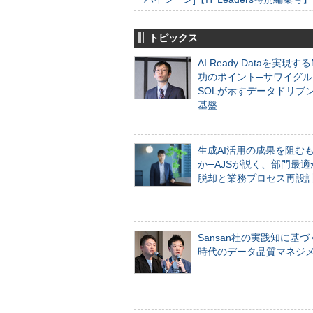
トピックス
AI Ready Dataを実現す
功のポイント─サワイグル
SOLが示すデータドリブ
基盤
生成AI活用の成果を阻む
か─AJSが説く、部門最適
脱却と業務プロセス再設
Sansan社の実践知に基づ
時代のデータ品質マネジ