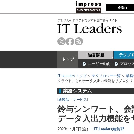
企業IT
デジタルビジネスを加速する専門情報サイト
経営課題
テクノ
トップ
ユーザー動向
プロセ
IT Leaders トップ
＞
テクノロジー一覧
＞
業務
クラウド」とのデータ入出力機能をサブスクリ
業務システム
[
新製品・サービス
]
鈴与シンワート、会
データ入出力機能を
2023年4月7日(金)
IT Leaders編集部