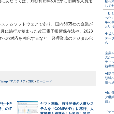
用にあたっては、月額利用料のほかに初期導入費用
度化
して
「BI
った
年の
ステムソフトウェアであり、国内69万社の企業が
とい
1月に施行が始まった改正電子帳簿保存法や、2023
生成
度への対応を強化するなど、経理業務のデジタル化
デー
ら
企業A
のか─
ティ
新機
AI
領域
 Warp
/
アステリア
/
OBC
/
ローコード
進化
AI
タ継
織」
を─HP
ヤマト運輸、自社開発の人事シス
」のIT
テムを「COMPANY」に移行、人
「デ
事業務を標準化し法改正に追従