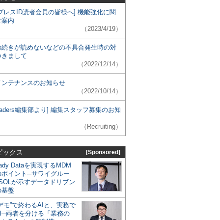
プレスID読者会員の皆様へ] 機能強化に関
ご案内
（2023/4/19）
の続きが読めないなどの不具合発生時の対
つきまして
（2022/12/14）
メンテナンスのお知らせ
（2022/10/14）
 Leaders編集部より] 編集スタッフ募集のお知
（Recruiting）
ピックス
[Sponsored]
eady Dataを実現するMDM
のポイント─サワイグルー
SOLが示すデータドリブン
の基盤
デモ”で終わるAIと、実務で
I─両者を分ける「業務の