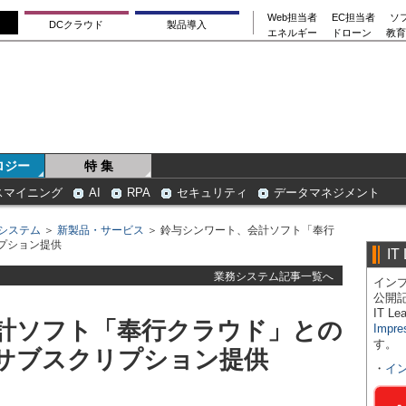
Web担当者
EC担当者
ソ
DCクラウド
製品導入
エネルギー
ドローン
教育
ロジー
特 集
スマイニング
AI
RPA
セキュリティ
データマネジメント
システム
＞
新製品・サービス
＞ 鈴与シンワート、会計ソフト「奉行
プション提供
IT
業務システム記事一覧へ
インプ
公開
IT 
計ソフト「奉行クラウド」との
Impre
す。
サブスクリプション提供
・
イ