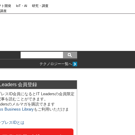
フト開発
IoT・AI
研究・調査
講座
テクノロジー一覧へ
 Leaders 会員登録
レスID会員になるとIT Leadersの会員限定
記事を読むことができます。
Leadersのメルマガを購読できます
ss Business Library
もご利用いただけま
ンプレスIDとは