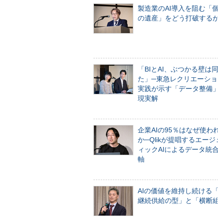
製造業のAI導入を阻む「
の遺産」をどう打破する
「BIとAI、ぶつかる壁は
た」─東急レクリエーショ
実践が示す「データ整備
現実解
企業AIの95％はなぜ使わ
か─Qlikが提唱するエー
ィックAIによるデータ統
軸
AIの価値を維持し続ける
継続供給の型」と「横断