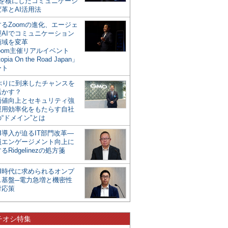
mを核にしたコミュニケーシ
革とAI活用法
るZoomの進化、エージェ
型AIでコミュニケーション
領域を変革
oom主催リアルイベント
opia On the Road Japan」
ート
年ぶりに到来したチャンスを
活かす？
価値向上とセキュリティ強
運用効率化をもたらす自社
“ドメイン”とは
I導入が迫るIT部門改革―
員エンゲージメント向上に
るRidgelinezの処方箋
AI時代に求められるオンプ
ス基盤─電力急増と機密性
対応策
チオシ特集