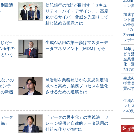
Zoo
個別最適
信託銀行の“雄”が目指す「セキュ
ョン変
か
リティ・バイ・デザイン」。高度
加速す
化するサイバー脅威を先回りして
ント
封じ込める極意とは
の全
─「Z
Zoomt
レポ
同じだっ
生成AI活用の第一歩はマスターデ
ン5年の
ータマネジメント（MDM）から
14
どう
」という
企業
化・
だけの
生成A
れないの
AI活用を業務補助から意思決定領
従業
ジェンテ
域へと高め、業務プロセスを進化
貢献す
合の新機
させるための道筋とは
生成
レミ
への
「データ
「データの民主化」の実践法！ ナ
組織」
レッジ提供と自律的データ活用の
イ
仕組み作りが“鍵”に