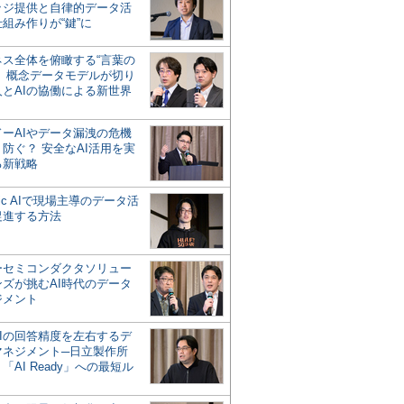
ッジ提供と自律的データ活
組み作りが“鍵”に
ネス全体を俯瞰する“言葉の
”、概念データモデルが切り
人とAIの協働による新世界
？
ドーAIやデータ漏洩の危機
防ぐ？ 安全なAI活用を実
る新戦略
ntic AIで現場主導のデータ活
促進する方法
ーセミコンダクタソリュー
ンズが挑むAI時代のデータ
ジメント
AIの回答精度を左右するデ
マネジメント─日立製作所
「AI Ready」への最短ル