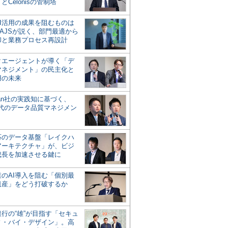
とCelonisの管制塔
AI活用の成果を阻むものは
AJSが説く、部門最適から
却と業務プロセス再設計
タエージェントが導く「デ
マネジメント」の民主化と
用の未来
san社の実践知に基づく、
時代のデータ品質マネジメン
対応のデータ基盤「レイクハ
アーキテクチャ」が、ビジ
成長を加速させる鍵に
業のAI導入を阻む「個別最
遺産」をどう打破するか
行の“雄”が目指す「セキュ
ィ・バイ・デザイン」。高