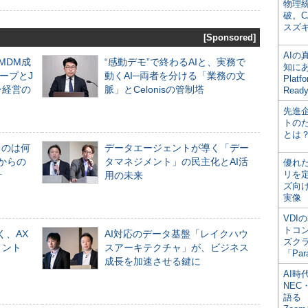
物理
破。C
スズ
[Sponsored]
AI
るMDM成
“感動デモ”で終わるAIと、実務で
知にある
ープとJ
動くAI─両者を分ける「業務の文
Plat
ン経営の
脈」とCelonisの管制塔
Read
先進
トの
とは
ものは何
データエージェントが導く「デー
からの
タマネジメント」の民主化とAI活
優れ
リを
計
用の未来
ズ向
実像
VDI
トコ
く、AX
AI対応のデータ基盤「レイクハウ
ズク
メント
スアーキテクチャ」が、ビジネス
「Par
成長を加速させる鍵に
AI時
NEC・
語る