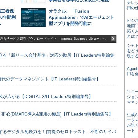
ナレ
用の仕
第三者保
オラクル、「Fusion
を10年間利
Applications」でAIエージェント
ビジ
へ
型アプリを開発可能に
地図
拓く
とは
品/サービス資料ダウンロードサイト「Impress Business Library」へ」
シャ
をどう
る「新リース会計基準」対応の勘所【IT Leaders特別編集
現す
Age
用を
のデータマネジメント【IT Leaders特別編集号】
ソニ
装が広がる【DIGITAL X/IT Leaders特別編集号】
ショ
マネ
[DMARC導入&運用の極意]【IT Leaders特別編集号】
生成
ータ
が説く
ート
するデジタル免疫力を！[前提のゼロトラスト、不断のサイバ