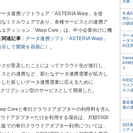
文脈」
連携ソフトウェア「ASTERIA Warp」を使
生成
何か─
能なミドルウェアであり、各種サービスとの連携ア
の脱
ディション「Warp Core」は、中小企業向けに機
デー
（
関連記事
：
データ連携ソフト「ASTERIA Warp」
ータ
AI活
表示して開発を容易に
）。
San
AX
クが普及したことによってクラウド化が進行し、
ト
ミスとの連携など、新たなデータ連携需要が拡大し
AI
うした新しいデータ連携需要に応えるために
ウス
をサブスクリプション型のサービスとして開発した。
ネス
製造
適の
arp Coreと奉行クラウドアダプターの利用料を含ん
ラウドアダプターだけを利用する場合は、月額5500
信託銀
イセンス版での奉行クラウドアダプター利用については、
リテ