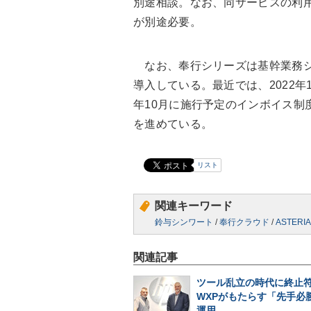
別途相談。なお、同サービスの利
が別途必要。
なお、奉行シリーズは基幹業務シ
導入している。最近では、2022年
年10月に施行予定のインボイス制
を進めている。
リスト
関連キーワード
鈴与シンワート
/
奉行クラウド
/
ASTERIA
関連記事
ツール乱立の時代に終止符
WXPがもたらす「先手必勝
運用