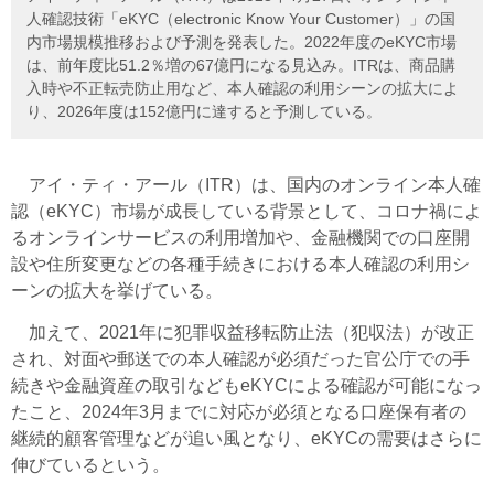
人確認技術「eKYC（electronic Know Your Customer）」の国
内市場規模推移および予測を発表した。2022年度のeKYC市場
は、前年度比51.2％増の67億円になる見込み。ITRは、商品購
入時や不正転売防止用など、本人確認の利用シーンの拡大によ
り、2026年度は152億円に達すると予測している。
アイ・ティ・アール（ITR）は、国内のオンライン本人確
認（eKYC）市場が成長している背景として、コロナ禍によ
るオンラインサービスの利用増加や、金融機関での口座開
設や住所変更などの各種手続きにおける本人確認の利用シ
ーンの拡大を挙げている。
加えて、2021年に犯罪収益移転防止法（犯収法）が改正
され、対面や郵送での本人確認が必須だった官公庁での手
続きや金融資産の取引などもeKYCによる確認が可能になっ
たこと、2024年3月までに対応が必須となる口座保有者の
継続的顧客管理などが追い風となり、eKYCの需要はさらに
伸びているという。