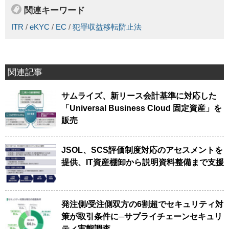
関連キーワード
ITR
/
eKYC
/
EC
/
犯罪収益移転防止法
関連記事
サムライズ、新リース会計基準に対応した
「Universal Business Cloud 固定資産」を
販売
JSOL、SCS評価制度対応のアセスメントを
提供、IT資産棚卸から説明資料整備まで支援
発注側/受注側双方の6割超でセキュリティ対
策が取引条件に─サプライチェーンセキュリ
ティ実態調査