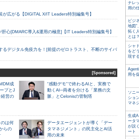
ナレ
用の仕
装が広がる【DIGITAL X/IT Leaders特別編集号】
ビジ
地図
拓く
[DMARC導入&運用の極意]【IT Leaders特別編集号】
とは
シャ
するデジタル免疫力を！[前提のゼロトラスト、不断のサイバ
をどう
現す
Age
[Sponsored]
用を
るMDM成
“感動デモ”で終わるAIと、実務で
ープとJ
動くAI─両者を分ける「業務の文
ソニ
ン経営の
脈」とCelonisの管制塔
ショ
マネ
生成
ータ
ものは何
データエージェントが導く「デー
が説く
からの
タマネジメント」の民主化とAI活
ート
計
用の未来