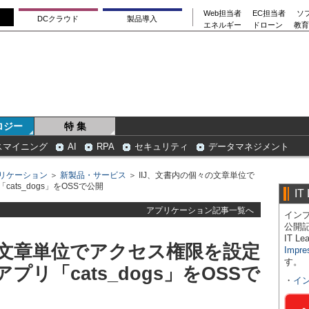
Web担当者
EC担当者
ソ
DCクラウド
製品導入
エネルギー
ドローン
教育
ロジー
特 集
スマイニング
AI
RPA
セキュリティ
データマネジメント
リケーション
＞
新製品・サービス
＞ IIJ、文書内の個々の文章単位で
ts_dogs」をOSSで公開
IT
アプリケーション記事一覧へ
インプ
公開
IT 
の文章単位でアクセス権限を設定
Impre
す。
プリ「cats_dogs」をOSSで
・
イ