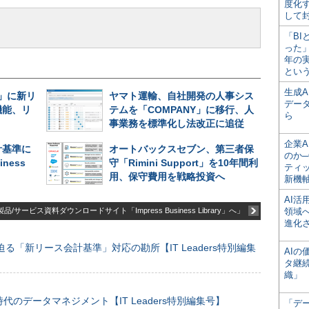
度化
して
「BI
った
年の
とい
生成
ne」に新リ
ヤマト運輸、自社開発の人事シス
デー
機能、リ
テムを「COMPANY」に移行、人
ら
事業務を標準化し法改正に追従
企業A
計基準に
オートバックスセブン、第三者保
のか─
iness
守「Rimini Support」を10年間利
ティ
用、保守費用を戦略投資へ
新機
AI
品/サービス資料ダウンロードサイト「Impress Business Library」へ」
領域
進化
る「新リース会計基準」対応の勘所【IT Leaders特別編集
AI
タ継
織」
のデータマネジメント【IT Leaders特別編集号】
「デ