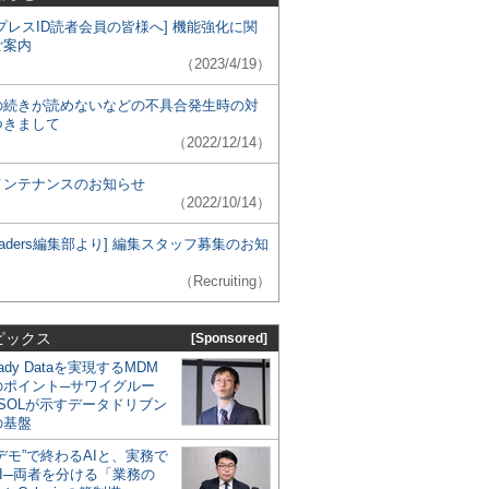
プレスID読者会員の皆様へ] 機能強化に関
ご案内
（2023/4/19）
の続きが読めないなどの不具合発生時の対
つきまして
（2022/12/14）
メンテナンスのお知らせ
（2022/10/14）
 Leaders編集部より] 編集スタッフ募集のお知
（Recruiting）
ピックス
[Sponsored]
eady Dataを実現するMDM
のポイント─サワイグルー
SOLが示すデータドリブン
の基盤
デモ”で終わるAIと、実務で
I─両者を分ける「業務の