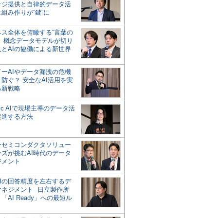
ッジ提供と自律的データ活
組み作りが“鍵”に
ネス全体を俯瞰する“言葉の
”、概念データモデルが切り
人とAIの協働による新世界
？
ドーAIやデータ漏洩の危機
防ぐ？ 安全なAI活用を実
る新戦略
ntic AIで現場主導のデータ活
促進する方法
ーセミコンダクタソリュー
ンズが挑むAI時代のデータ
ジメント
AIの回答精度を左右するデ
マネジメント─日立製作所
「AI Ready」への最短ル