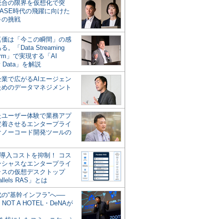
統合の限界を仮想化で突
ASE時代の飛躍に向けた
キの挑戦
の真価は「今この瞬間」の感
。「Data Streaming
form」で実現する「AI
y Data」を解説
企業で広がるAIエージェン
ためのデータマネジメント
？
たユーザー体験で業務アプ
定着させるエンタープライ
けノーコード開発ツールの
の導入コストを抑制！ コス
ンシャスなエンタープライ
ラスの仮想デスクトップ
allels RAS」とは
代の“基幹インフラ”へ──
NOT A HOTEL・DeNAが