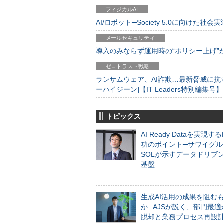
フィジカルAI
AI/ロボット─Society 5.0に向けた社会実
メールセキュリティ
導入のみならず運用時の“ポリシー上げ”が肝心
ゼロトラスト戦略
ランサムウェア、AI詐欺…最新脅威に抗
ーハイジーン]【IT Leaders特別編集号】
トピックス
AI Ready Dataを実現す
功のポイント─サワイグル
SOLが示すデータドリブ
基盤
生成AI活用の成果を阻む
か─AJSが説く、部門最適
脱却と業務プロセス再設