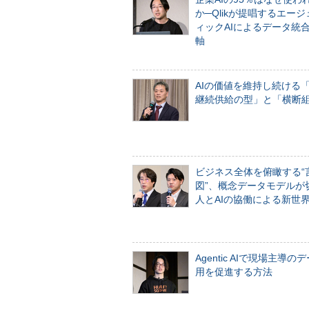
か─Qlikが提唱するエー
ィックAIによるデータ統
軸
AIの価値を維持し続ける
継続供給の型」と「横断
ビジネス全体を俯瞰する“
図”、概念データモデルが
人とAIの協働による新世
Agentic AIで現場主導の
用を促進する方法