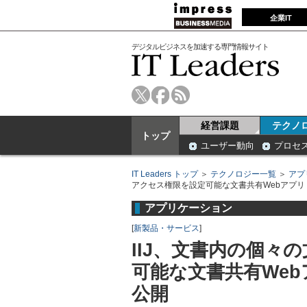
企業IT
デジタルビジネスを加速する専門情報サイト
経営課題
テクノ
トップ
ユーザー動向
プロセ
IT Leaders トップ
＞
テクノロジー一覧
＞
アプ
アクセス権限を設定可能な文書共有Webアプリ「ca
アプリケーション
[
新製品・サービス
]
IIJ、文書内の個々
可能な文書共有Webア
公開