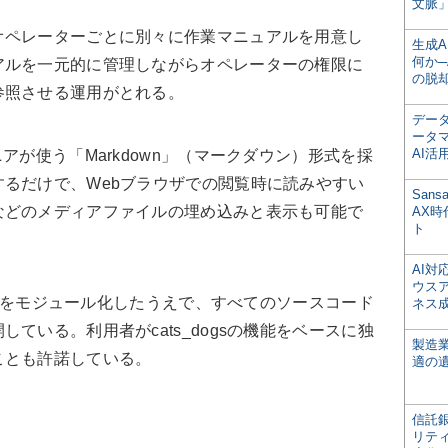
文脈」
ペレーターごとに別々に作業マニュアルを用意し
生成
何か─
アルを一元的に管理しながらオペレーターの権限に
の脱
参照させる運用がとれる。
デー
ータ
AI活
が使う「Markdown」（マークダウン）形式を採
るだけで、Webブラウザでの閲覧時に読みやすい
San
などのメディアファイルの埋め込みと表示も可能で
AX
ト
AI
ウス
ョンをモジュール化したうえで、すべてのソースコード
ネス
ている。利用者がcats_dogsの機能をベースに独
製造
ことも許諾している。
適の
信託銀
リテ