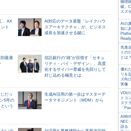
物理
破。C
スズ
く、AX
AI対応のデータ基盤「レイクハウ
AI
メント
スアーキテクチャ」が、ビジネス
知にある
成長を加速させる鍵に
Plat
Read
先進
トの
とは
個別最適
信託銀行の“雄”が目指す「セキュ
か
リティ・バイ・デザイン」。高度
化するサイバー脅威を先回りして
優れ
リを
封じ込める極意とは
ズ向
実像
VDI
同じだっ
生成AI活用の第一歩はマスターデ
トコ
ン5年の
ータマネジメント（MDM）から
ズク
」という
「Par
AI時
NEC・
語る
れないの
AI活用を業務補助から意思決定領