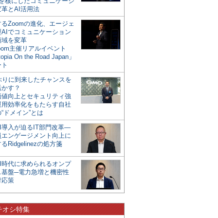
mを核にしたコミュニケーシ
革とAI活用法
るZoomの進化、エージェ
型AIでコミュニケーション
領域を変革
oom主催リアルイベント
opia On the Road Japan」
ート
年ぶりに到来したチャンスを
活かす？
価値向上とセキュリティ強
運用効率化をもたらす自社
“ドメイン”とは
I導入が迫るIT部門改革―
員エンゲージメント向上に
るRidgelinezの処方箋
AI時代に求められるオンプ
ス基盤─電力急増と機密性
対応策
チオシ特集