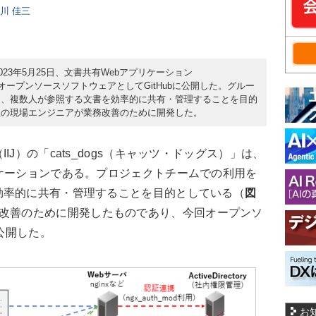
日川 佳三
023年5月25日、文書共有Webアプリケーション
」をオープンソースソフトウェアとしてGitHubに公開した。グルー
し、複数人が参照する文書を効率的に共有・管理することを目的
社の現場エンジニアが業務改善のために開発した。
J）の「cats_dogs（キャッツ・ドッグス）」は、
ケーションである。プロジェクトチームでの利用を
効率的に共有・管理することを目的としている（
図
改善のために開発したものであり、今回オープンソ
に公開した。
お