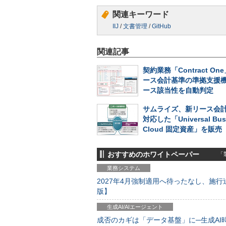
関連キーワード
IIJ
/
文書管理
/
GitHub
関連記事
契約業務「Contract O
ース会計基準の準拠支援
ース該当性を自動判定
サムライズ、新リース会
対応した「Universal Bus
Cloud 固定資産」を販売
おすすめのホワイトペーパー
「製
業務システム
2027年4月強制適用へ待ったなし、施行迫
版】
生成AI/AIエージェント
成否のカギは「データ基盤」に─生成AI時代