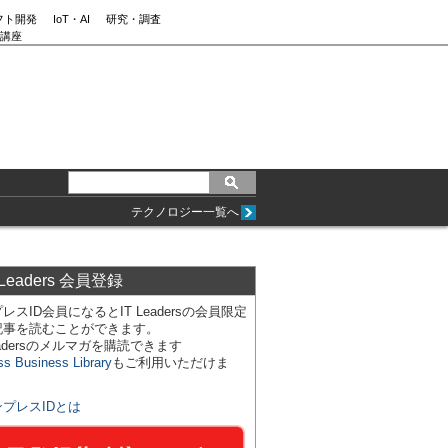
フト開発
IoT・AI
研究・調査
講座
テクノロジー一覧へ
 Leaders 会員登録
レスID会員になるとIT Leadersの会員限定
記事を読むことができます。
Leadersのメルマガを購読できます
ss Business Library
もご利用いただけま
ンプレスIDとは