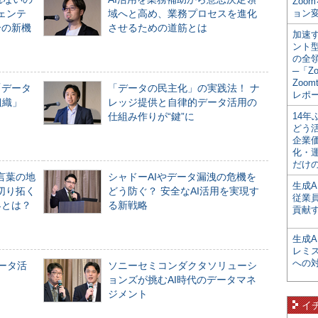
Zoo
ジェンテ
域へと高め、業務プロセスを進化
ョン変
合の新機
させるための道筋とは
加速す
ント
の全
─「Z
Zoomt
「データ
「データの民主化」の実践法！ ナ
レポ
組織」
レッジ提供と自律的データ活用の
仕組み作りが“鍵”に
14
どう
企業
化・
だけの
言葉の地
シャドーAIやデータ漏洩の危機を
生成A
切り拓く
どう防ぐ？ 安全なAI活用を実現す
従業
界とは？
る新戦略
貢献す
生成
レミ
への
データ活
ソニーセミコンダクタソリューシ
ョンズが挑むAI時代のデータマネ
ジメント
イ