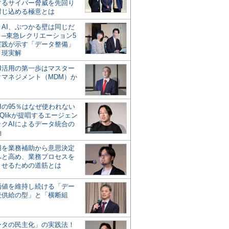
するサイバー脅威を先回り
封じ込める極意とは
とAI、ぶつかる壁は同じだ
」─東急レクリエーション5
実践が示す「データ整備」
う現実解
AI活用の第一歩はマスター
タマネジメント（MDM）か
Iの95％はなぜ使われない
Qlikが提唱するエージェン
ックAIによるデータ統合の
軸
活用を業務補助から意思決定
へと高め、業務プロセスを
させるための道筋とは
の価値を維持し続ける「デー
続供給の型」と「横断組
ータの民主化」の実践法！