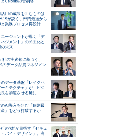
とCelonisの管制塔
AI活用の成果を阻むものは
AJSが説く、部門最適から
却と業務プロセス再設計
タエージェントが導く「デ
マネジメント」の民主化と
用の未来
san社の実践知に基づく、
時代のデータ品質マネジメン
対応のデータ基盤「レイクハ
アーキテクチャ」が、ビジ
成長を加速させる鍵に
業のAI導入を阻む「個別最
遺産」をどう打破するか
行の“雄”が目指す「セキュ
ィ・バイ・デザイン」。高