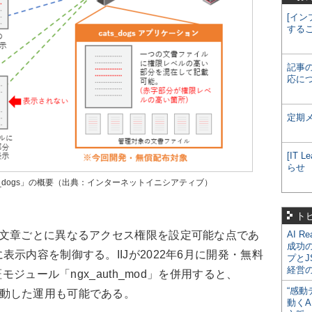
[イン
する
記事
応に
定期
[IT
らせ
s_dogs」の概要（出典：インターネットイニシアティブ）
ト
文章ごとに異なるアクセス権限を設定可能な点であ
AI R
成功
示内容を制御する。IIJが2022年6月に開発・無料
プとJ
経営
モジュール「ngx_auth_mod」を併用すると、
“感動
権限と連動した運用も可能である。
動くA