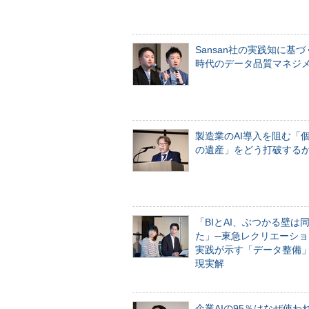
Sansan社の実践知に基づ
時代のデータ品質マネジ
製造業のAI導入を阻む「
の遺産」をどう打破する
「BIとAI、ぶつかる壁は
た」─東急レクリエーショ
実践が示す「データ整備
現実解
企業AIの95％はなぜ使わ