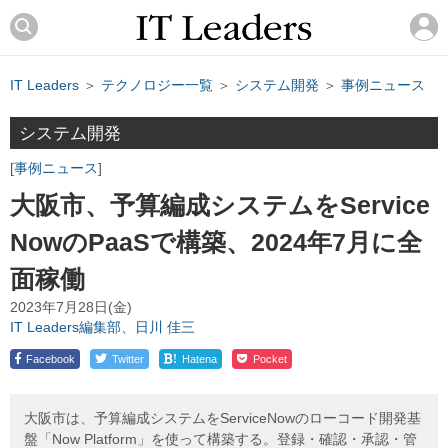
IT Leaders
＞
テクノロジー一覧
＞
システム開発
＞
事例ニュース
システム開発
事例ニュース
大阪市、予算編成システムをService
NowのPaaSで構築、2024年7月に全
面稼働
2023年7月28日(金)
IT Leaders編集部、日川 佳三
!
Facebook
Twitter
Hatena
Pocket
大阪市は、予算編成システムをServiceNowのローコード開発基
盤「Now Platform」を使って構築する。登録・確認・承認・管