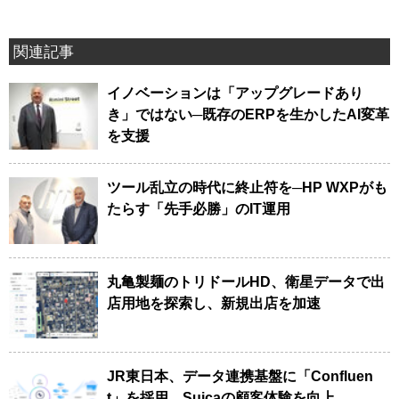
関連記事
イノベーションは「アップグレードあり
き」ではない─既存のERPを生かしたAI変革
を支援
ツール乱立の時代に終止符を─HP WXPがも
たらす「先手必勝」のIT運用
丸亀製麺のトリドールHD、衛星データで出
店用地を探索し、新規出店を加速
JR東日本、データ連携基盤に「Confluen
t」を採用、Suicaの顧客体験を向上