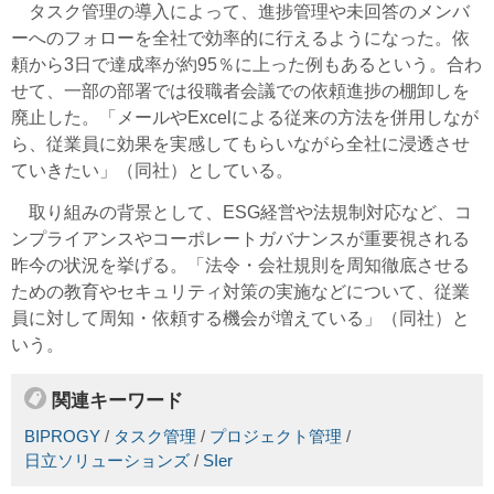
タスク管理の導入によって、進捗管理や未回答のメンバ
ーへのフォローを全社で効率的に行えるようになった。依
頼から3日で達成率が約95％に上った例もあるという。合わ
せて、一部の部署では役職者会議での依頼進捗の棚卸しを
廃止した。「メールやExcelによる従来の方法を併用しなが
ら、従業員に効果を実感してもらいながら全社に浸透させ
ていきたい」（同社）としている。
取り組みの背景として、ESG経営や法規制対応など、コ
ンプライアンスやコーポレートガバナンスが重要視される
昨今の状況を挙げる。「法令・会社規則を周知徹底させる
ための教育やセキュリティ対策の実施などについて、従業
員に対して周知・依頼する機会が増えている」（同社）と
いう。
関連キーワード
BIPROGY
/
タスク管理
/
プロジェクト管理
/
日立ソリューションズ
/
SIer