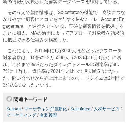
新の情報が反映された顧客データベースを維持している。
そのうえで顧客情報は、Salesforceの機能で、商談につな
がりやすい顧客にスコアを付与するMAツール「Account En
gagement」と連携させている。正確な顧客情報を把握する
ことに加え、MAの活用によってアプローチ対象者を効果的
に把握できる仕組みを構築した。
これにより、2019年に1万3000人ほどだったアプローチ
対象者数は、16倍の12万5000人（2023年10月時点）に増
加、これまで89%だったダイレクトメールの到達率は99.
7%に上昇し、返信率は2021年と比べて月間約5倍になっ
た。問い合わせから売上計上までのリードタイムは2年間で
3分の1になったという。
関連キーワード
Sansan
/
マーケティング自動化
/
Salesforce
/
人材サービス
/
マーケティング
/
名刺管理