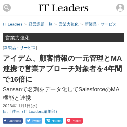
IT Leaders
＞
経営課題一覧
＞
営業力強化
＞
新製品・サービス
営業力強化
新製品・サービス
アイデム、顧客情報の一元管理とMA
連携で営業アプローチ対象者を4年間
で16倍に
Sansanで名刺をデータ化してSalesforceのMA
機能と連携
2023年11月1日(水)
日川 佳三（IT Leaders編集部）
!
Facebook
Twitter
Hatena
Pocket