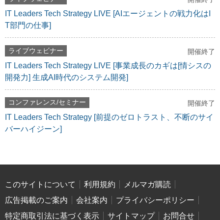
IT Leaders Tech Strategy LIVE [AIエージェントの戦力化はI
T部門の仕事]
ライブウェビナー
開催終了
IT Leaders Tech Strategy LIVE [事業成長のカギは[情シスの
開発力] 生成AI時代のシステム開発]
コンファレンス/セミナー
開催終了
IT Leaders Tech Strategy [前提のゼロトラスト、不断のサイ
バーハイジーン]
このサイトについて
利用規約
メルマガ購読
広告掲載のご案内
会社案内
プライバシーポリシー
特定商取引法に基づく表示
サイトマップ
お問合せ