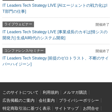
IT Leaders Tech Strategy LIVE [AIエージェントの戦力化はI
T部門の仕事]
ライブウェビナー
開催終了
IT Leaders Tech Strategy LIVE [事業成長のカギは[情シスの
開発力] 生成AI時代のシステム開発]
コンファレンス/セミナー
開催終了
IT Leaders Tech Strategy [前提のゼロトラスト、不断のサイ
バーハイジーン]
このサイトについて
利用規約
メルマガ購読
広告掲載のご案内
会社案内
プライバシーポリシー
特定商取引法に基づく表示
サイトマップ
お問合せ