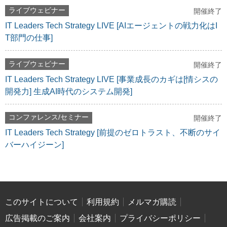
ライブウェビナー
開催終了
IT Leaders Tech Strategy LIVE [AIエージェントの戦力化はI
T部門の仕事]
ライブウェビナー
開催終了
IT Leaders Tech Strategy LIVE [事業成長のカギは[情シスの
開発力] 生成AI時代のシステム開発]
コンファレンス/セミナー
開催終了
IT Leaders Tech Strategy [前提のゼロトラスト、不断のサイ
バーハイジーン]
このサイトについて
利用規約
メルマガ購読
広告掲載のご案内
会社案内
プライバシーポリシー