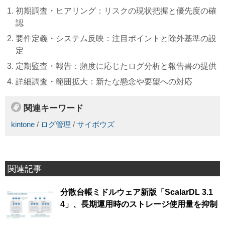
初期調査・ヒアリング：リスクの現状把握と優先度の確
認
要件定義・システム反映：注目ポイントと除外基準の設
定
定期監査・報告：頻度に応じたログ分析と報告書の提供
詳細調査・範囲拡大：新たな懸念や要望への対応
関連キーワード
kintone
/
ログ管理
/
サイボウズ
関連記事
分散台帳ミドルウェア新版「ScalarDL 3.1
4」、長期運用時のストレージ使用量を抑制