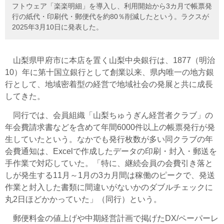
フトウェア「楽楽明細」を導入し、利用開始から3カ月で帳票発
行の紙代・印刷代・郵便代を約80％削減したという。ラクスが
2025年3月10日に発表した。
山梨県甲府市に本店を置く山梨中央銀行は、1877（明治
10）年に第十国立銀行として創業以来、県内唯一の地方銀
行として、
地域密着型の経営で地域社会の発展と共に成長
してきた。
同行では、会員組織「山梨ちゅうぎん経営者クラブ」の
年会費請求書などを含めて年間6000件以上の帳票発行が発
生していたという。なかでも発行枚数が多い同クラブの年
会費通知は、Excelで作成したデータの印刷・封入・郵送を
手作業で対応していた。「特に、継続会員の会費引き落と
しが発生する11月～1月の3カ月間は稼働のピークで、発送
作業と封入した書類に間違いがないかのダブルチェックに
丸2日ほどかかっていた」（同行）という。
郵便料金の値上げや中期経営計画で掲げたDX/ペーパーレ