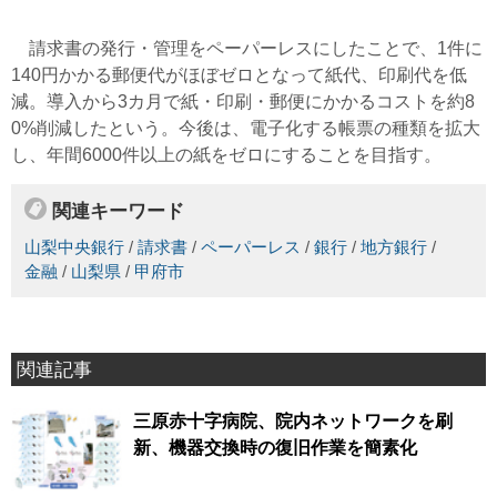
請求書の発行・管理をペーパーレスにしたことで、1件に
140円かかる郵便代がほぼゼロとなって紙代、印刷代を低
減。導入から3カ月で紙・印刷・郵便にかかるコストを約8
0%削減したという。今後は、電子化する帳票の種類を拡大
し、年間6000件以上の紙をゼロにすることを目指す。
関連キーワード
山梨中央銀行
/
請求書
/
ペーパーレス
/
銀行
/
地方銀行
/
金融
/
山梨県
/
甲府市
関連記事
三原赤十字病院、院内ネットワークを刷
新、機器交換時の復旧作業を簡素化