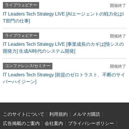
ライブウェビナー
開催終了
IT Leaders Tech Strategy LIVE [AIエージェントの戦力化はI
T部門の仕事]
ライブウェビナー
開催終了
IT Leaders Tech Strategy LIVE [事業成長のカギは[情シスの
開発力] 生成AI時代のシステム開発]
コンファレンス/セミナー
開催終了
IT Leaders Tech Strategy [前提のゼロトラスト、不断のサイ
バーハイジーン]
このサイトについて
利用規約
メルマガ購読
広告掲載のご案内
会社案内
プライバシーポリシー