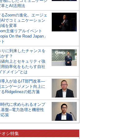
mを核にしたコミュニケーシ
革とAI活用法
るZoomの進化、エージェ
型AIでコミュニケーション
領域を変革
oom主催リアルイベント
opia On the Road Japan」
ート
年ぶりに到来したチャンスを
活かす？
価値向上とセキュリティ強
運用効率化をもたらす自社
“ドメイン”とは
I導入が迫るIT部門改革―
員エンゲージメント向上に
るRidgelinezの処方箋
AI時代に求められるオンプ
ス基盤─電力急増と機密性
対応策
チオシ特集