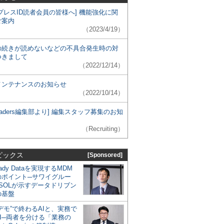
プレスID読者会員の皆様へ] 機能強化に関
ご案内
（2023/4/19）
の続きが読めないなどの不具合発生時の対
つきまして
（2022/12/14）
メンテナンスのお知らせ
（2022/10/14）
 Leaders編集部より] 編集スタッフ募集のお知
（Recruiting）
ピックス
[Sponsored]
eady Dataを実現するMDM
のポイント─サワイグルー
SOLが示すデータドリブン
の基盤
デモ”で終わるAIと、実務で
I─両者を分ける「業務の