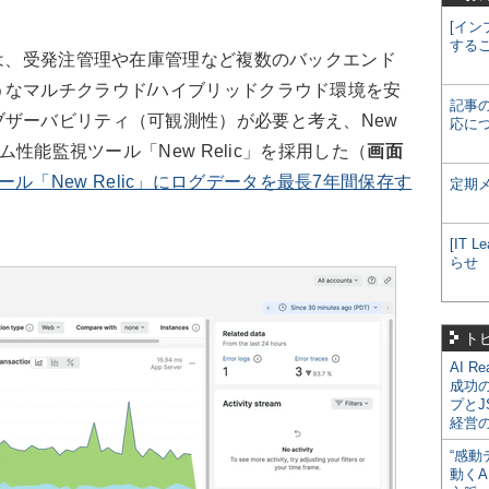
[イン
する
は、受発注管理や在庫管理など複数のバックエンド
なマルチクラウド/ハイブリッドクラウド環境を安
記事
ザーバビリティ（可観測性）が必要と考え、New
応に
ム性能監視ツール「New Relic」を採用した（
画面
ル「New Relic」にログデータを最長7年間保存す
定期
。
[IT
らせ
ト
AI R
成功
プとJ
経営
“感動
動くA