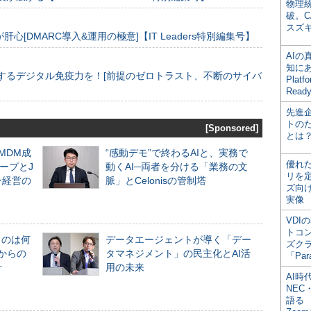
物理
破。C
スズ
[DMARC導入&運用の極意]【IT Leaders特別編集号】
AI
知にある
するデジタル免疫力を！[前提のゼロトラスト、不断のサイバ
Plat
Read
先進
トの
[Sponsored]
とは
るMDM成
“感動デモ”で終わるAIと、実務で
優れ
ープとJ
動くAI─両者を分ける「業務の文
リを
ン経営の
脈」とCelonisの管制塔
ズ向
実像
VDI
トコ
ものは何
データエージェントが導く「デー
ズク
からの
タマネジメント」の民主化とAI活
「Par
計
用の未来
AI時
NEC・
語る