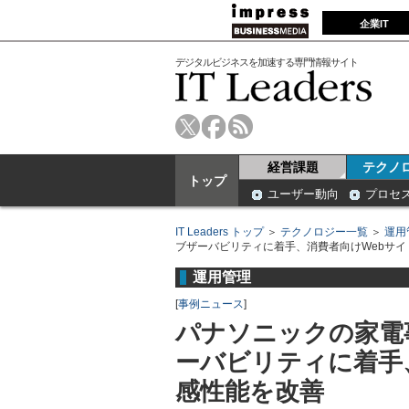
企業IT
デジタルビジネスを加速する専門情報サイト
経営課題
テクノ
トップ
ユーザー動向
プロセ
IT Leaders トップ
＞
テクノロジー一覧
＞
運用
ブザーバビリティに着手、消費者向けWebサ
運用管理
[
事例ニュース
]
パナソニックの家電
ーバビリティに着手
感性能を改善