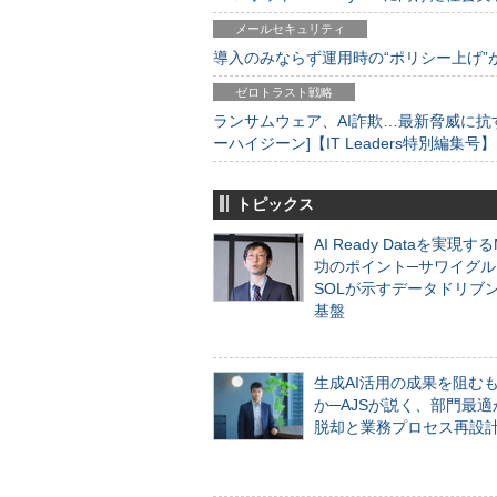
メールセキュリティ
導入のみならず運用時の“ポリシー上げ”が肝心
ゼロトラスト戦略
ランサムウェア、AI詐欺…最新脅威に抗
ーハイジーン]【IT Leaders特別編集号】
トピックス
AI Ready Dataを実現す
功のポイント─サワイグル
SOLが示すデータドリブ
基盤
生成AI活用の成果を阻む
か─AJSが説く、部門最適
脱却と業務プロセス再設