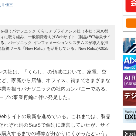
日川 佳三
を担うパナソニック くらしアプライアンス社（本社：東京都
に取り組み、一般消費者向けWebサイト（製品/EC/会員サイ
る。パナソニック インフォメーションシステムズが導入を担
ール「New Relic」を活用している。New Relicが2025
ンス社は、「くらし」の領域において、家電、空
など、家庭から店舗、オフィス、街までさまざまな
事業を担うパナソニックの社内カンパニーである。
ループの事業再編に伴い発足した。
ebサイトの刷新を進めている。これまでは、製品
それぞれ別のSaaSで個別に運営していたが、サイ
ら購入するまでの導線が分かりにくかったという。
お