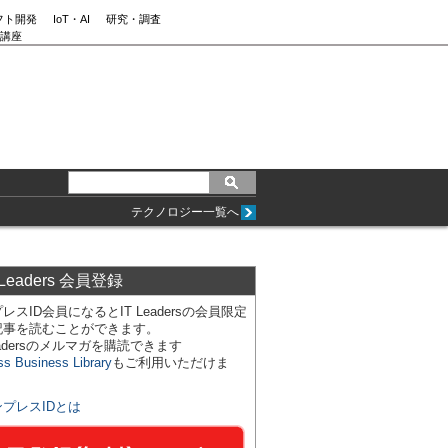
フト開発
IoT・AI
研究・調査
講座
テクノロジー一覧へ
 Leaders 会員登録
レスID会員になるとIT Leadersの会員限定
記事を読むことができます。
Leadersのメルマガを購読できます
ss Business Library
もご利用いただけま
ンプレスIDとは