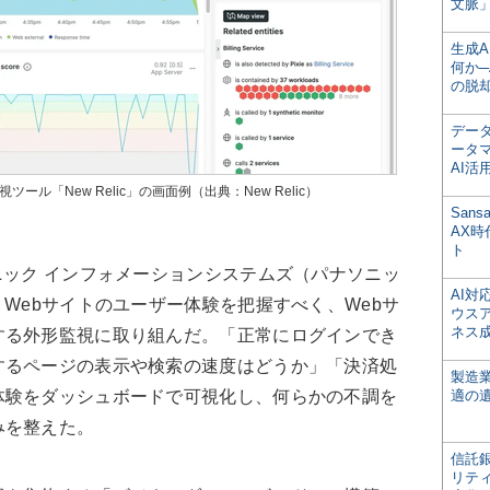
文脈」
生成
何か─
の脱
デー
ータ
AI活
ル「New Relic」の画面例（出典：New Relic）
San
AX
ト
ック インフォメーションシステムズ（パナソニッ
AI
、Webサイトのユーザー体験を把握すべく、Webサ
ウス
ネス
する外形監視に取り組んだ。「正常にログインでき
するページの表示や検索の速度はどうか」「決済処
製造
体験をダッシュボードで可視化し、何らかの不調を
適の
みを整えた。
信託銀
リテ