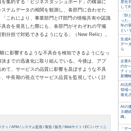
を集約する「ビジネスダッシュボード」の構築に
度化
して
システムデータの相関を観測し、各部門に合わせた
「BI
「これにより、事業部門とIT部門の情報共有や認識
った
年の
不具合を発見した際にも、各部門がそれぞれの守備
とい
分担で対処できるようになる」（New Relic）。
生成
デー
ら
客体験に影響するような不具合を検知できるようになっ
解決までの迅速化に取り組んでいる。今後は、アプ
企業A
のか─
進めて、サービスの品質に影響を及ぼすような不具
ティ
新機
う、中長期の視点でサービス品質を監視していく計
AI
領域
進化
AI
タ継
織」
リティ
/
APM
/
システム監視
/
製造
/
販売
/
Webサイト
/
EC
/
パナソニ
「デ