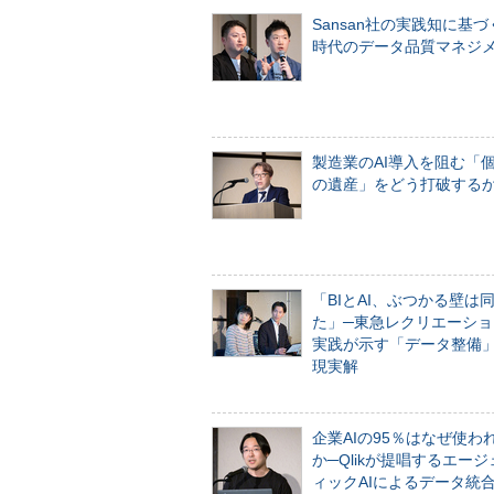
Sansan社の実践知に基づ
時代のデータ品質マネジ
製造業のAI導入を阻む「
の遺産」をどう打破する
「BIとAI、ぶつかる壁は
た」─東急レクリエーショ
実践が示す「データ整備
現実解
企業AIの95％はなぜ使わ
か─Qlikが提唱するエー
ィックAIによるデータ統