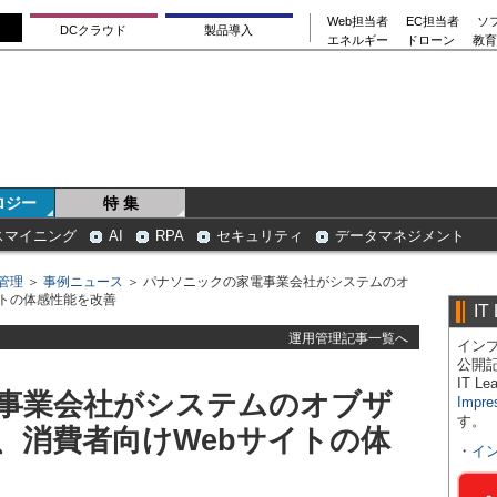
Web担当者
EC担当者
ソ
DCクラウド
製品導入
エネルギー
ドローン
教育
ロジー
特 集
スマイニング
AI
RPA
セキュリティ
データマネジメント
管理
＞
事例ニュース
＞ パナソニックの家電事業会社がシステムのオ
イトの体感性能を改善
IT
運用管理記事一覧へ
インプ
公開
IT 
事業会社がシステムのオブザ
Impre
す。
、消費者向けWebサイトの体
・
イ