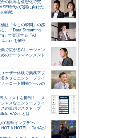
統合の限界を仮想化で突
ASE時代の飛躍に向けた
キの挑戦
の真価は「今この瞬間」の感
。「Data Streaming
form」で実現する「AI
y Data」を解説
企業で広がるAIエージェン
ためのデータマネジメント
？
たユーザー体験で業務アプ
定着させるエンタープライ
けノーコード開発ツールの
の導入コストを抑制！ コス
ンシャスなエンタープライ
ラスの仮想デスクトップ
allels RAS」とは
代の“基幹インフラ”へ──
NOT A HOTEL・DeNAが