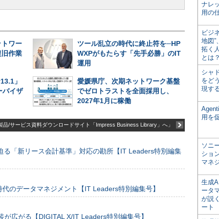
ナレ
用の仕
ビジ
地図
ットワー
ツール乱立の時代に終止符を─HP
拓く
復旧作業
WXPがもたらす「先手必勝」のIT
とは
運用
シャ
をどう
v13.1」
愛媛県庁、次期ネットワーク基盤
現す
ーバイザ
でゼロトラストを全面採用し、
2027年1月に稼働
Age
用を
品/サービス資料ダウンロードサイト「Impress Business Library」へ」
ソニ
る「新リース会計基準」対応の勘所【IT Leaders特別編集
ショ
マネ
生成
のデータマネジメント【IT Leaders特別編集号】
ータ
が説く
ート
装が広がる【DIGITAL X/IT Leaders特別編集号】