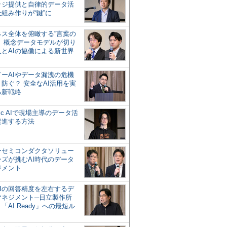
ッジ提供と自律的データ活
組み作りが“鍵”に
ネス全体を俯瞰する“言葉の
”、概念データモデルが切り
人とAIの協働による新世界
？
ドーAIやデータ漏洩の危機
防ぐ？ 安全なAI活用を実
る新戦略
ntic AIで現場主導のデータ活
促進する方法
ーセミコンダクタソリュー
ンズが挑むAI時代のデータ
ジメント
AIの回答精度を左右するデ
マネジメント─日立製作所
「AI Ready」への最短ル