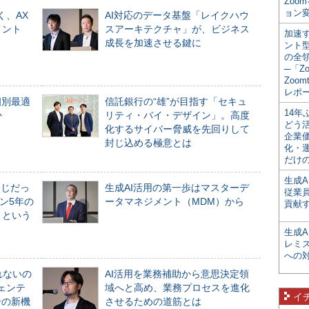
Zoo
ョン変
く、AX
AI対応のデータ基盤「レイクハウ
メント
スアーキテクチャ」が、ビジネス
加速す
成長を加速させる鍵に
ント
の全
─「Z
Zoomt
レポ
個別最適
信託銀行の“雄”が目指す「セキュ
14
か
リティ・バイ・デザイン」。高度
どう
化するサイバー脅威を先回りして
企業
封じ込める極意とは
化・
だけの
生成A
同じだっ
生成AI活用の第一歩はマスターデ
従業
ン5年の
ータマネジメント（MDM）から
貢献す
」という
生成
レミ
への
れないの
AI活用を業務補助から意思決定領
ジェンテ
域へと高め、業務プロセスを進化
イ
合の新機
させるための道筋とは