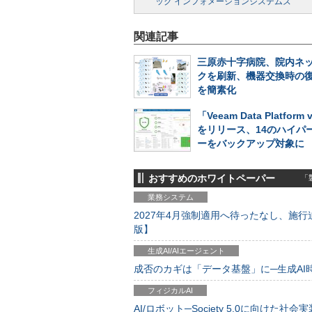
ック インフォメーションシステムズ
関連記事
三原赤十字病院、院内ネ
クを刷新、機器交換時の
を簡素化
「Veeam Data Platform 
をリリース、14のハイパ
ーをバックアップ対象に
おすすめのホワイトペーパー
「製
業務システム
2027年4月強制適用へ待ったなし、施行迫
版】
生成AI/AIエージェント
成否のカギは「データ基盤」に─生成AI時代
フィジカルAI
AI/ロボット─Society 5.0に向けた社会実