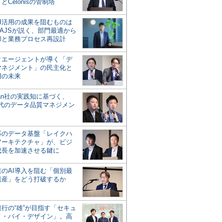
とCelonisの管制塔
AI活用の成果を阻むものは
AJSが説く、部門最適から
却と業務プロセス再設計
タエージェントが導く「デ
マネジメント」の民主化と
用の未来
san社の実践知に基づく、
時代のデータ品質マネジメン
対応のデータ基盤「レイクハ
アーキテクチャ」が、ビジ
成長を加速させる鍵に
業のAI導入を阻む「個別最
遺産」をどう打破するか
行の“雄”が目指す「セキュ
ィ・バイ・デザイン」。高