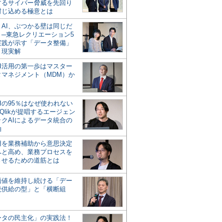
するサイバー脅威を先回り
封じ込める極意とは
とAI、ぶつかる壁は同じだ
」─東急レクリエーション5
実践が示す「データ整備」
う現実解
AI活用の第一歩はマスター
タマネジメント（MDM）か
Iの95％はなぜ使われない
Qlikが提唱するエージェン
ックAIによるデータ統合の
軸
活用を業務補助から意思決定
へと高め、業務プロセスを
させるための道筋とは
の価値を維持し続ける「デー
続供給の型」と「横断組
ータの民主化」の実践法！