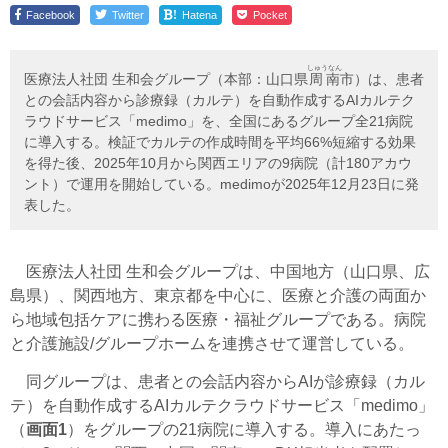
!
Facebook
Twitter
Hatena
Pocket
しゅうなん
医療法人社団 生和会グループ（本部：山口県
周南
市）は、患者
との会話内容から診療録（カルテ）を自動作成するAIカルテク
ラウドサービス「medimo」を、全国にあるグループ全21病院
に導入する。検証でカルテの作成時間を平均66%短縮する効果
を得た後、2025年10月から関西エリアの9病院（計180アカウ
ント）で運用を開始している。medimoが2025年12月23日に発
表した。
医療法人社団 生和会グループは、中国地方（山口県、広
島県）、関西地方、東京都を中心に、医療と介護の両面か
ら地域包括ケアに携わる医療・福祉グループである。病院
と介護施設/グループホームを連携させて運営している。
同グループは、患者との会話内容からAIが診療録（カル
テ）を自動作成するAIカルテクラウドサービス「medimo」
（
画面1
）をグループの21病院に導入する。導入にあたっ