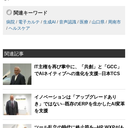
関連キーワード
病院
/
電子カルテ
/
生成AI
/
音声認識
/
医療
/
山口県
/
周南市
/
ヘルスケア
関連記事
IT主権を再び掌中に、「共創」と「GCC」
でAIネイティブへの進化を支援─日本TCS
イノベーションは「アップグレードあり
き」ではない─既存のERPを生かしたAI変革
を支援
ツール乱立の時代に終止符を─HP WXPがも