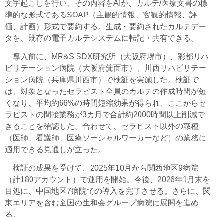
文字起こしを行い、その内容をAIが、カルテ/医療文書の標
準的な形式であるSOAP（主観的情報、客観的情報、評
価、計画）形式で要約する。生成・要約されたカルテデー
タを、既存の電子カルテシステムに転記・共有できる。
導入前に、MR&S SDX研究所（大阪府堺市）、彩都リハ
ビリテーション病院（大阪府箕面市）、川西リハビリテー
ション病院（兵庫県川西市）で検証を実施した。検証で
は、対象となったセラピスト全員のカルテの作成時間が短
くなり、平均約66%の時間短縮効果が得られ、ここからセ
ラピストの間接業務が3カ月で合計約2000時間以上削減で
きることを確認した。合わせて、セラピスト以外の職種
（医師、看護師、医療ソーシャルワーカーなど）の業務に
適用できる見通しが立った。
検証の成果を受けて、2025年10月から関西地区9病院
（計180アカウント）で運用を開始。今後、2026年1月末を
目処に、中国地区7病院での導入を完了させる。さらに、関
東エリアを含む全国の生和会グループ病院に展開を進め
る。