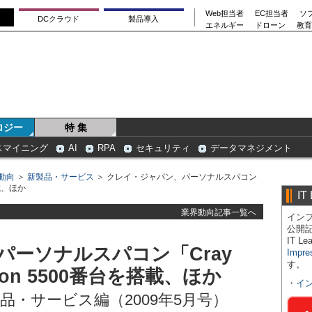
Web担当者
EC担当者
ソ
DCクラウド
製品導入
エネルギー
ドローン
教育
ロジー
特 集
スマイニング
AI
RPA
セキュリティ
データマネジメント
動向
＞
新製品・サービス
＞ クレイ・ジャパン、パーソナルスパコン
搭載、ほか
IT
業界動向記事一覧へ
インプ
公開
IT 
パーソナルスパコン「Cray
Impre
す。
on 5500番台を搭載、ほか
・
イ
品・サービス編（2009年5月号）