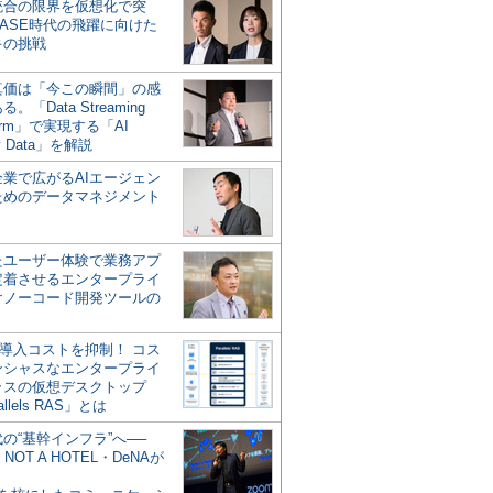
統合の限界を仮想化で突
ASE時代の飛躍に向けた
キの挑戦
の真価は「今この瞬間」の感
。「Data Streaming
form」で実現する「AI
y Data」を解説
企業で広がるAIエージェン
ためのデータマネジメント
？
たユーザー体験で業務アプ
定着させるエンタープライ
けノーコード開発ツールの
の導入コストを抑制！ コス
ンシャスなエンタープライ
ラスの仮想デスクトップ
allels RAS」とは
代の“基幹インフラ”へ──
NOT A HOTEL・DeNAが