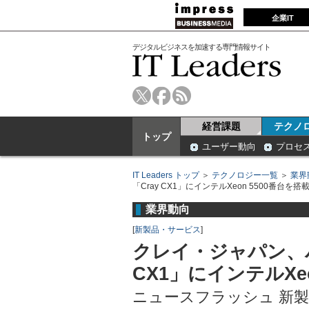
企業IT
デジタルビジネスを加速する専門情報サイト
経営課題
テクノ
トップ
ユーザー動向
プロセ
IT Leaders トップ
＞
テクノロジー一覧
＞
業界
「Cray CX1」にインテルXeon 5500番台を
業界動向
[
新製品・サービス
]
クレイ・ジャパン、
CX1」にインテルXe
ニュースフラッシュ 新製