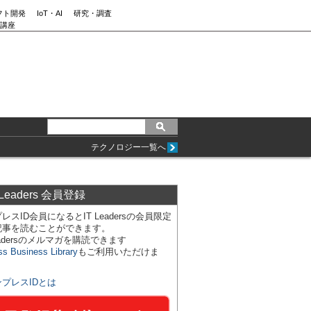
フト開発
IoT・AI
研究・調査
講座
テクノロジー一覧へ
 Leaders 会員登録
レスID会員になるとIT Leadersの会員限定
記事を読むことができます。
Leadersのメルマガを購読できます
ss Business Library
もご利用いただけま
ンプレスIDとは