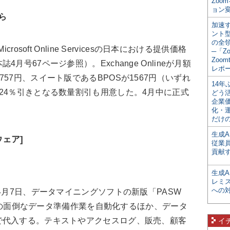
Zoo
ョン変
から
加速す
ント
の全
osoft Online Servicesの日本における提供価格
─「Z
Zoomt
号67ページ参照）。Exchange Onlineが月額
レポ
neが月額757円、スイート版であるBPOSが1567円（いずれ
14
24％引きとなる数量割引も用意した。4月中に正式
どう
企業
化・
だけの
生成A
ェア]
従業
貢献す
生成
レミ
への
4月7日、データマイニングソフトの新版「PASW
分析前の面倒なデータ準備作業を自動化するほか、データ
で代入する。テキストやアクセスログ、販売、顧客
イ