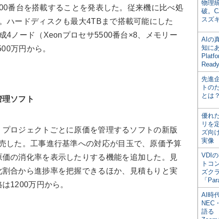
物理
5500番台を搭載することを発表した。従来機に比べ処
破。C
スズ
。ハードディスクも最大4TBまで搭載可能にした
4ノード（Xeonプロセサ5500番台×8、メモリー
AI
知にある
で500万円から。
Plat
Read
先進
トの
とは
管理ソフト
優れ
リを
1日、プロジェクトごとに原価を管理するソフトの新版
ズ向
実像
 9.0」を発売した。工事進行基準への対応が目玉で、原価予算
VDI
原価の消化率を表示したりする機能を追加した。見
トコ
化割合から進捗率を把握できるほか、見積もりと実
ズク
「Par
は1200万円から。
AI時
NEC・
語る