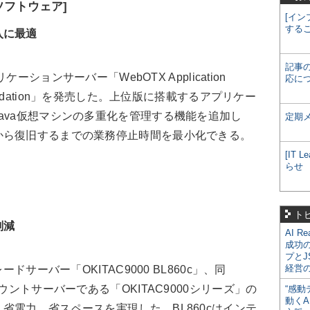
ソフトウェア]
[イン
する
入に最適
記事
ケーションサーバー「WebOTX Application
応に
undation」を発売した。上位版に搭載するアプリケー
ava仮想マシンの多重化を管理する機能を追加し
定期
から復旧するまでの業務停止時間を最小化できる。
[IT
らせ
ト
削減
AI R
成功
プとJ
経営
ドサーバー「OKITAC9000 BL860c」、同
ウントサーバーである「OKITAC9000シリーズ」の
“感動
動くA
省電力、省スペースを実現した。BL860cはインテ