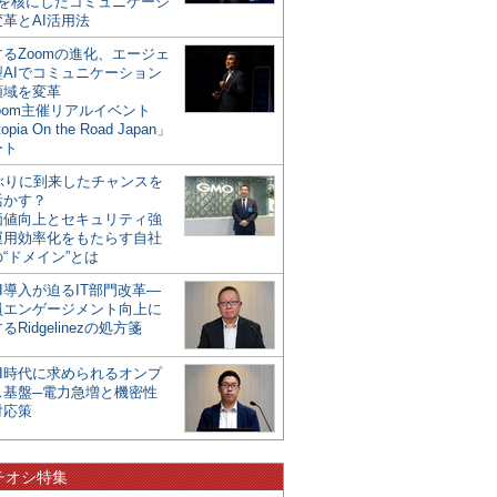
mを核にしたコミュニケーシ
革とAI活用法
るZoomの進化、エージェ
型AIでコミュニケーション
領域を変革
oom主催リアルイベント
opia On the Road Japan」
ート
年ぶりに到来したチャンスを
活かす？
価値向上とセキュリティ強
運用効率化をもたらす自社
“ドメイン”とは
I導入が迫るIT部門改革―
員エンゲージメント向上に
るRidgelinezの処方箋
AI時代に求められるオンプ
ス基盤─電力急増と機密性
対応策
チオシ特集