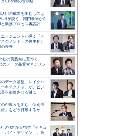
とCelonisの管制塔
AI活用の成果を阻むものは
AJSが説く、部門最適から
却と業務プロセス再設計
タエージェントが導く「デ
マネジメント」の民主化と
用の未来
san社の実践知に基づく、
時代のデータ品質マネジメン
対応のデータ基盤「レイクハ
アーキテクチャ」が、ビジ
成長を加速させる鍵に
業のAI導入を阻む「個別最
遺産」をどう打破するか
行の“雄”が目指す「セキュ
ィ・バイ・デザイン」。高