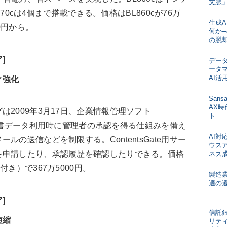
文脈」
870cは4個まで搭載できる。価格はBL860cが76万
生成
00円から。
何か─
の脱
]
デー
ータ
AI活
ィ強化
San
AX
2009年3月17日、企業情報管理ソフト
ト
た。文書データ利用時に管理者の承認を得る仕組みを備え
AI
の送信などを制限する。ContentsGate用サー
ウス
を申請したり、承認履歴を確認したりできる。価格
ネス
き）で367万5000円。
製造
適の
]
信託銀
短縮
リテ