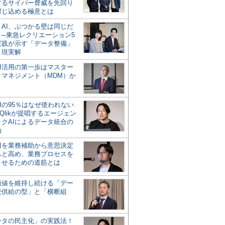
するサイバー脅威を先回り
封じ込める極意とは
とAI、ぶつかる壁は同じだ
」─東急レクリエーション5
実践が示す「データ整備」
う現実解
AI活用の第一歩はマスター
タマネジメント（MDM）か
Iの95％はなぜ使われない
Qlikが提唱するエージェン
ックAIによるデータ統合の
軸
活用を業務補助から意思決定
へと高め、業務プロセスを
させるための道筋とは
の価値を維持し続ける「デー
続供給の型」と「横断組
ータの民主化」の実践法！