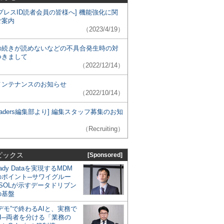
プレスID読者会員の皆様へ] 機能強化に関
ご案内
（2023/4/19）
の続きが読めないなどの不具合発生時の対
つきまして
（2022/12/14）
メンテナンスのお知らせ
（2022/10/14）
 Leaders編集部より] 編集スタッフ募集のお知
（Recruiting）
ピックス
[Sponsored]
eady Dataを実現するMDM
のポイント─サワイグルー
SOLが示すデータドリブン
の基盤
デモ”で終わるAIと、実務で
I─両者を分ける「業務の