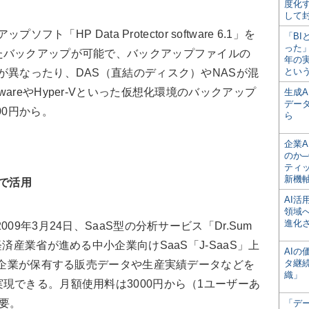
度化
して
フト「HP Data Protector software 6.1」を
「BI
った
たバックアップが可能で、バックアップファイルの
年の
とい
が異なったり、DAS（直結のディスク）やNASが混
areやHyper-Vといった仮想化環境のバックアップ
生成
デー
00円から。
ら
企業A
のか─
ティ
新機
Sで活用
AI
領域
進化
09年3月24日、SaaS型の分析サービス「Dr.Sum
済産業省が進める中小企業向けSaaS「J-SaaS」上
AI
タ継
ザー企業が保有する販売データや生産実績データなどを
織」
現できる。月額使用料は3000円から（1ユーザーあ
要。
「デ