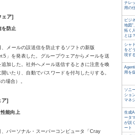
ナレ
用の仕
ェア]
ビジ
地図
信を防止
拓く
とは
シャ
24日、メールの誤送信を防止するソフトの新版
をどう
現す
タイプ Ver.5」を発表した。グループウェアからメールを送
を追加した。社外へメール送信するときに注意を喚
Age
用を
に開いたり、自動でパスワードを付与したりする。
用の場合）。
ソニ
ショ
ア]
マネ
理性能向上
生成
ータ
が説く
ート
1日、パーソナル・スーパーコンピュータ「Cray