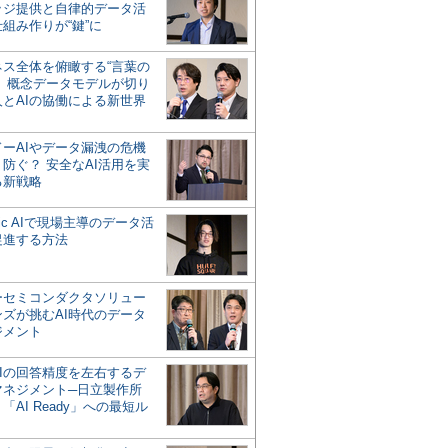
ッジ提供と自律的データ活
組み作りが“鍵”に
ネス全体を俯瞰する“言葉の
”、概念データモデルが切り
人とAIの協働による新世界
？
ドーAIやデータ漏洩の危機
防ぐ？ 安全なAI活用を実
る新戦略
ntic AIで現場主導のデータ活
促進する方法
ーセミコンダクタソリュー
ンズが挑むAI時代のデータ
ジメント
AIの回答精度を左右するデ
マネジメント─日立製作所
「AI Ready」への最短ル