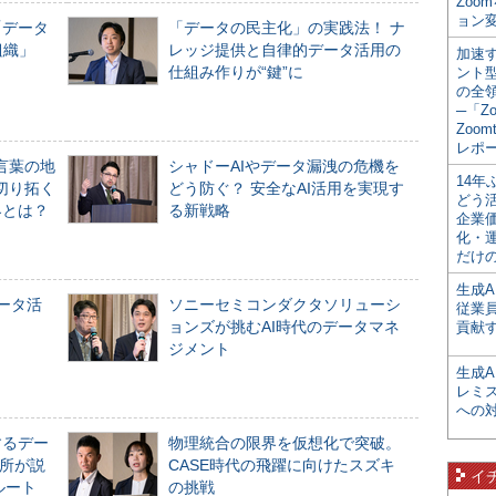
Zoo
ョン変
「データ
「データの民主化」の実践法！ ナ
組織」
レッジ提供と自律的データ活用の
加速す
仕組み作りが“鍵”に
ント
の全
─「Z
Zoomt
レポ
言葉の地
シャドーAIやデータ漏洩の危機を
14
切り拓く
どう防ぐ？ 安全なAI活用を実現す
どう
界とは？
る新戦略
企業
化・
だけの
生成A
データ活
ソニーセミコンダクタソリューシ
従業
ョンズが挑むAI時代のデータマネ
貢献す
ジメント
生成
レミ
への
するデー
物理統合の限界を仮想化で突破。
所が説
CASE時代の飛躍に向けたスズキ
イ
ルート
の挑戦