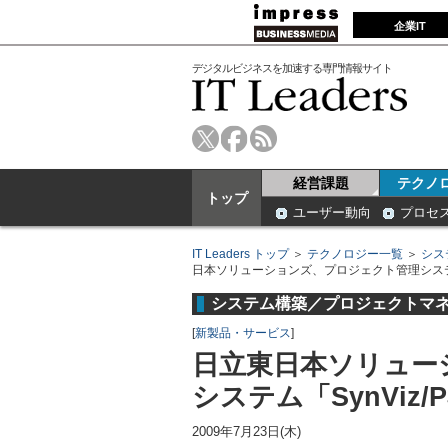
企業IT
デジタルビジネスを加速する専門情報サイト
経営課題
テクノ
トップ
ユーザー動向
プロセ
IT Leaders トップ
＞
テクノロジー一覧
＞
シス
日本ソリューションズ、プロジェクト管理システム
システム構築／プロジェクトマ
[
新製品・サービス
]
日立東日本ソリュー
システム「SynViz
2009年7月23日(木)