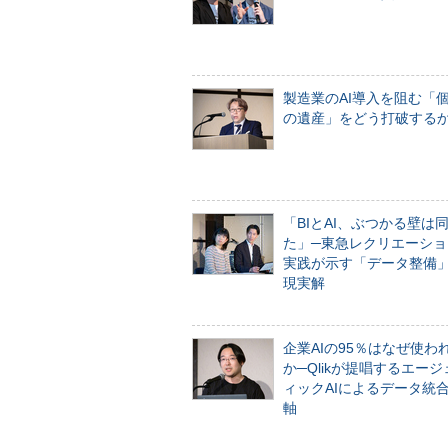
製造業のAI導入を阻む「
の遺産」をどう打破する
「BIとAI、ぶつかる壁は
た」─東急レクリエーショ
実践が示す「データ整備
現実解
企業AIの95％はなぜ使わ
か─Qlikが提唱するエー
ィックAIによるデータ統
軸