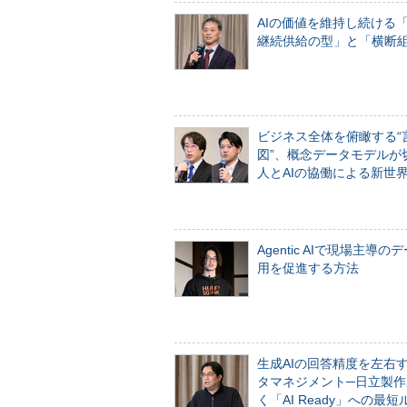
AIの価値を維持し続ける
継続供給の型」と「横断
ビジネス全体を俯瞰する“
図”、概念データモデルが
人とAIの協働による新世
Agentic AIで現場主導の
用を促進する方法
生成AIの回答精度を左右
タマネジメント─日立製作
く「AI Ready」への最短