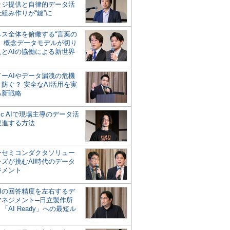
ッジ提供と自律的データ活
組み作りが“鍵”に
ネス全体を俯瞰する“言葉の
”、概念データモデルが切り
人とAIの協働による新世界
？
ドーAIやデータ漏洩の危機
防ぐ？ 安全なAI活用を実
る新戦略
ntic AIで現場主導のデータ活
促進する方法
ーセミコンダクタソリュー
ンズが挑むAI時代のデータ
ジメント
AIの回答精度を左右するデ
マネジメント─日立製作所
「AI Ready」への最短ル