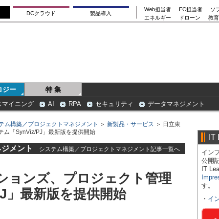
Web担当者
EC担当者
ソ
DCクラウド
製品導入
エネルギー
ドローン
教育
ロジー
特 集
スマイニング
AI
RPA
セキュリティ
データマネジメント
テム構築／プロジェクトマネジメント
＞
新製品・サービス
＞ 日立東
「SynViz/PJ」最新版を提供開始
IT
ネジメント
システム構築／プロジェクトマネジメント記事一覧へ
インプ
公開
IT 
ションズ、プロジェクト管理
Impre
す。
/PJ」最新版を提供開始
・
イ