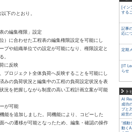
[イン
する
は以下のとおり。
記事
表の編集権限」設定
応に
位）に合わせた工程表の編集権限設定を可能にし
ープや組織単位での設定が可能になり、権限設定と
定期
る。
荷に反映
[IT
らせ
、プロジェクト全体負荷へ反映することを可能にし
済みの負荷状況と編集中の工程の負荷設定状況を表
状況を把握しながら制度の高い工程計画立案が可能
ト
AI R
成功
ピーが可能
プとJ
る機能を追加しました。同機能により、コピーした
経営
画面への遷移が可能となったため、編集・確認の操作
“感動
動くA