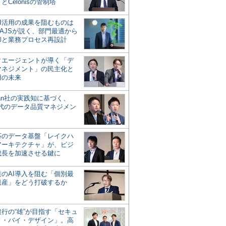
とCelonisの管制塔
AI活用の成果を阻むものは
AJSが説く、部門最適から
却と業務プロセス再設計
タエージェントが導く「デ
マネジメント」の民主化と
用の未来
san社の実践知に基づく、
時代のデータ品質マネジメン
対応のデータ基盤「レイクハ
アーキテクチャ」が、ビジ
成長を加速させる鍵に
業のAI導入を阻む「個別最
遺産」をどう打破するか
行の“雄”が目指す「セキュ
ィ・バイ・デザイン」。高