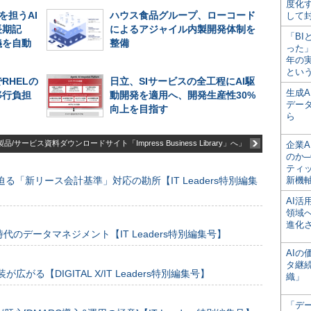
度化
を担うAI
ハウス食品グループ、ローコード
して
長期記
によるアジャイル内製開発体制を
「BI
義を自動
整備
った
年の
とい
RHELの
日立、SIサービスの全工程にAI駆
生成
移行負担
動開発を適用へ、開発生産性30%
デー
向上を目指す
ら
品/サービス資料ダウンロードサイト「Impress Business Library」へ」
企業A
のか─
ティ
る「新リース会計基準」対応の勘所【IT Leaders特別編集
新機
AI
領域
進化
のデータマネジメント【IT Leaders特別編集号】
AI
タ継
装が広がる【DIGITAL X/IT Leaders特別編集号】
織」
「デ