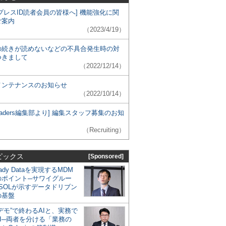
プレスID読者会員の皆様へ] 機能強化に関
ご案内
（2023/4/19）
の続きが読めないなどの不具合発生時の対
つきまして
（2022/12/14）
メンテナンスのお知らせ
（2022/10/14）
 Leaders編集部より] 編集スタッフ募集のお知
（Recruiting）
ピックス
[Sponsored]
eady Dataを実現するMDM
のポイント─サワイグルー
SOLが示すデータドリブン
の基盤
デモ”で終わるAIと、実務で
I─両者を分ける「業務の