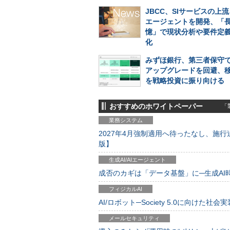
JBCC、SIサービスの上流
エージェントを開発、「
憶」で現状分析や要件定
化
みずほ銀行、第三者保守で
アップグレードを回避、
を戦略投資に振り向ける
おすすめのホワイトペーパー
「製
業務システム
2027年4月強制適用へ待ったなし、施行迫
版】
生成AI/AIエージェント
成否のカギは「データ基盤」に─生成AI時代
フィジカルAI
AI/ロボット─Society 5.0に向けた社会実
メールセキュリティ