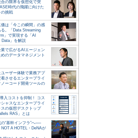
統合の限界を仮想化で突
ASE時代の飛躍に向けた
キの挑戦
の真価は「今この瞬間」の感
。「Data Streaming
form」で実現する「AI
y Data」を解説
企業で広がるAIエージェン
ためのデータマネジメント
？
たユーザー体験で業務アプ
定着させるエンタープライ
けノーコード開発ツールの
の導入コストを抑制！ コス
ンシャスなエンタープライ
ラスの仮想デスクトップ
allels RAS」とは
代の“基幹インフラ”へ──
NOT A HOTEL・DeNAが