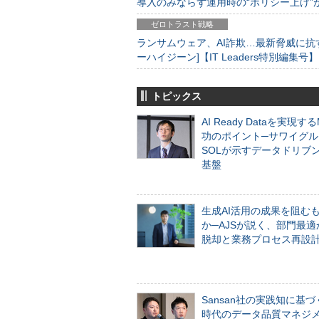
導入のみならず運用時の“ポリシー上げ”が肝心
ゼロトラスト戦略
ランサムウェア、AI詐欺…最新脅威に抗
ーハイジーン]【IT Leaders特別編集号】
トピックス
AI Ready Dataを実現す
功のポイント─サワイグル
SOLが示すデータドリブ
基盤
生成AI活用の成果を阻む
か─AJSが説く、部門最適
脱却と業務プロセス再設
Sansan社の実践知に基づ
時代のデータ品質マネジ