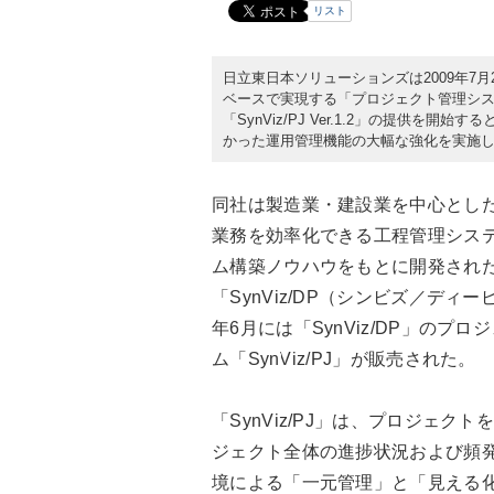
リスト
日立東日本ソリューションズは2009年7
ベースで実現する「プロジェクト管理システ
「SynViz/PJ Ver.1.2」の提供
かった運用管理機能の大幅な強化を実施
同社は製造業・建設業を中心とし
業務を効率化できる工程管理シス
ム構築ノウハウをもとに開発され
「SynViz/DP（シンビズ／ディ
年6月には「SynViz/DP」の
ム「SynViz/PJ」が販売された。
「SynViz/PJ」は、プロジェ
ジェクト全体の進捗状況および頻発
境による「一元管理」と「見える