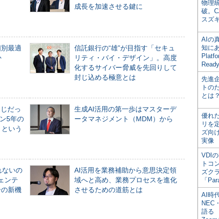
物理
成長を加速させる鍵に
破。C
スズ
AI
個別最適
信託銀行の“雄”が目指す「セキュ
知にある
Plat
か
リティ・バイ・デザイン」。高度
Read
化するサイバー脅威を先回りして
封じ込める極意とは
先進
トの
とは
同じだっ
生成AI活用の第一歩はマスターデ
優れ
ン5年の
ータマネジメント（MDM）から
リを
」という
ズ向
実像
VDI
トコ
れないの
AI活用を業務補助から意思決定領
ズク
ジェンテ
域へと高め、業務プロセスを進化
「Par
合の新機
させるための道筋とは
AI時
NEC・
語る