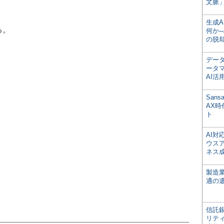
文脈」
生成
る。
何か─
の脱
デー
ータ
AI活
San
AX
ト
AI
ウス
ネス
製造
適の
信託銀
リテ