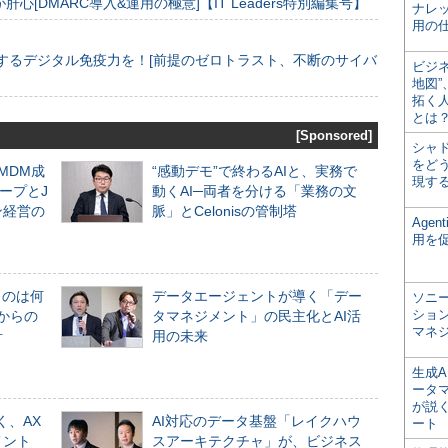
[DMARC導入&運用の極意]【IT Leaders特別編集号】
ナレ
用の仕
するデジタル免疫力を！[前提のゼロトラスト、不断のサイバ
ビジ
地図
拓く
とは
[Sponsored]
シャ
をどう
るMDM成
“感動デモ”で終わるAIと、実務で
現す
ープとJ
動くAI─両者を分ける「業務の文
ン経営の
脈」とCelonisの管制塔
Age
用を
ものは何
データエージェントが導く「デー
ソニ
ショ
からの
タマネジメント」の民主化とAI活
マネ
計
用の未来
生成
ータ
が説く
く、AX
AI対応のデータ基盤「レイクハウ
ート
メント
スアーキテクチャ」が、ビジネス