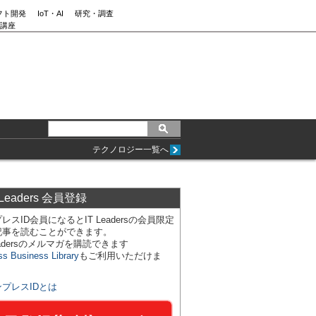
フト開発
IoT・AI
研究・調査
講座
テクノロジー一覧へ
 Leaders 会員登録
レスID会員になるとIT Leadersの会員限定
記事を読むことができます。
Leadersのメルマガを購読できます
ss Business Library
もご利用いただけま
ンプレスIDとは