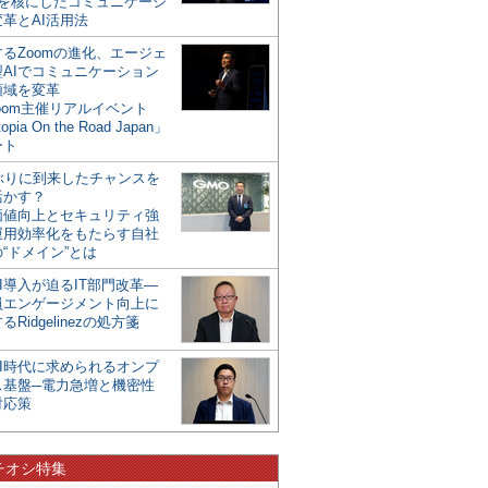
mを核にしたコミュニケーシ
革とAI活用法
るZoomの進化、エージェ
型AIでコミュニケーション
領域を変革
oom主催リアルイベント
opia On the Road Japan」
ート
年ぶりに到来したチャンスを
活かす？
価値向上とセキュリティ強
運用効率化をもたらす自社
“ドメイン”とは
I導入が迫るIT部門改革―
員エンゲージメント向上に
るRidgelinezの処方箋
AI時代に求められるオンプ
ス基盤─電力急増と機密性
対応策
チオシ特集