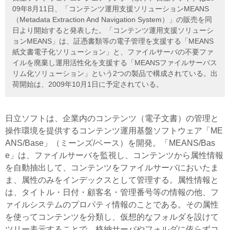
09年8月11日、「コンテンツ運用支援ソリューションMEANS
（Metadata Extraction And Navigation System）」の販売を同
日より開始すると発表した。「コンテンツ運用支援ソリューシ
ョンMEANS」は、証憑書類等の電子管理を支援する「MEANS
紙文書電子化ソリューション」と、ファイルサーバの不要ファ
イルを廃棄し運用活性化を支援する「MEANSファイルサーバス
リム化ソリューション」という2つの製品で構成されている。出
荷開始は、2009年10月1日に予定されている。
日立ソフトは、企業内のコンテンツ（電子文書）の管理と
操作環境を提供するコンテンツ運用基盤ソフトウェア「ME
ANS/Base」（ミーンズ/ベース）を開発。「MEANS/Bas
e」は、ファイルサーバを監視し、コンテンツから属性情報
を自動抽出して、コンテンツをファイルサーバにおいたま
ま、属性のみをインデックスとして管理する。属性情報と
は、タイトル・日付・顧客名・管理番号等の情報の他、フ
ァイルシステムのプロパティ情報のことである。その属性
を使ってコンテンツを分類し、仮想的なフォルダを設けて
ツリー表示することで、格納サーバやフォルダに依らずコ