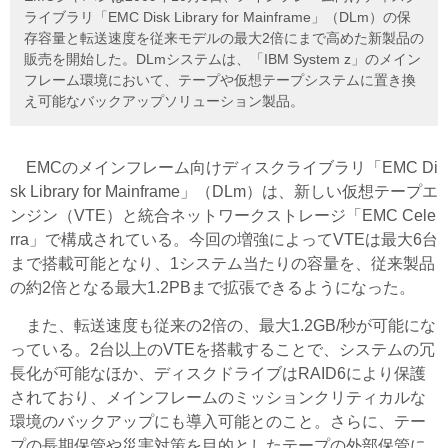
ライブラリ「EMC Disk Library for Mainframe」（DLm）の保
存容量と転送速度を従来モデルの最大2倍にまで高めた新製品の
販売を開始した。DLmシステムは、「IBM System z」のメイン
フレーム環境において、テープや仮想テープシステムに置き換
え可能なバックアップソリューション製品。
EMCのメインフレーム向けディスクライブラリ「EMC Di
sk Library for Mainframe」（DLm）は、新しい仮想テープエ
ンジン（VTE）と統合ネットワークストレージ「EMC Cele
rra」で構成されている。今回の増強によってVTEは最大6台
まで搭載可能となり、1システム当たりの容量を、従来製品
の約2倍となる最大1.2PBまで拡張できるようになった。
また、転送速度も従来の2倍の、最大1.2GB/秒が可能にな
っている。2台以上のVTEを搭載することで、システムの冗
長化が可能なほか、ディスクドライブはRAID6により保護
されており、メインフレームのミッションクリティカルな
環境のバックアップにも導入可能とのこと。さらに、テー
プの長期保管や災害対策を目的としたテープの外部保管に