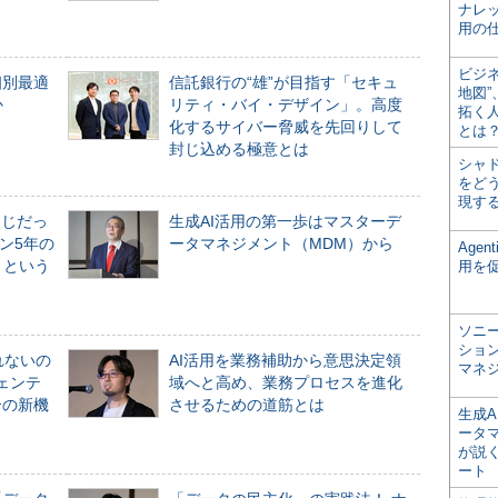
ナレ
用の仕
ビジ
個別最適
信託銀行の“雄”が目指す「セキュ
地図
か
リティ・バイ・デザイン」。高度
拓く
化するサイバー脅威を先回りして
とは
封じ込める極意とは
シャ
をどう
現す
同じだっ
生成AI活用の第一歩はマスターデ
ン5年の
ータマネジメント（MDM）から
Age
」という
用を
ソニ
ショ
れないの
AI活用を業務補助から意思決定領
マネ
ジェンテ
域へと高め、業務プロセスを進化
合の新機
させるための道筋とは
生成
ータ
が説く
ート