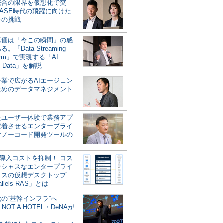
統合の限界を仮想化で突
ASE時代の飛躍に向けた
キの挑戦
の真価は「今この瞬間」の感
。「Data Streaming
form」で実現する「AI
y Data」を解説
企業で広がるAIエージェン
ためのデータマネジメント
？
たユーザー体験で業務アプ
定着させるエンタープライ
けノーコード開発ツールの
の導入コストを抑制！ コス
ンシャスなエンタープライ
ラスの仮想デスクトップ
allels RAS」とは
代の“基幹インフラ”へ──
NOT A HOTEL・DeNAが