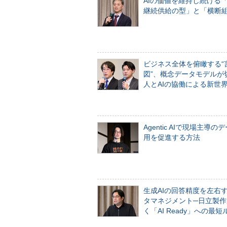
AIの価値を維持し続ける
継続供給の型」と「横断
ビジネス全体を俯瞰する“
図”、概念データモデルが
人とAIの協働による新世
Agentic AIで現場主導の
用を促進する方法
生成AIの回答精度を左右
タマネジメント─日立製作
く「AI Ready」への最短