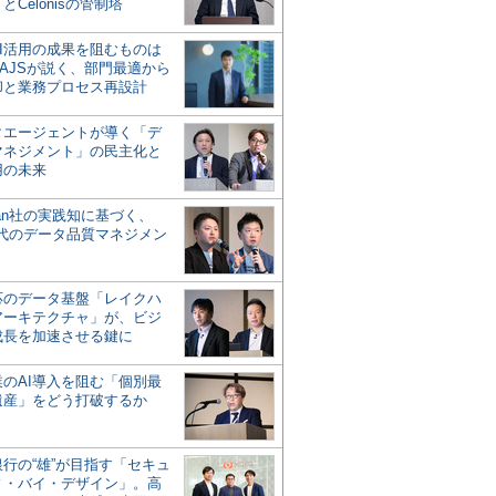
とCelonisの管制塔
AI活用の成果を阻むものは
AJSが説く、部門最適から
却と業務プロセス再設計
タエージェントが導く「デ
マネジメント」の民主化と
用の未来
san社の実践知に基づく、
時代のデータ品質マネジメン
対応のデータ基盤「レイクハ
アーキテクチャ」が、ビジ
成長を加速させる鍵に
業のAI導入を阻む「個別最
遺産」をどう打破するか
行の“雄”が目指す「セキュ
ィ・バイ・デザイン」。高