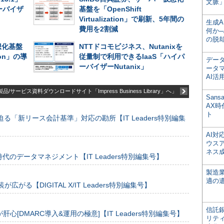
文脈」
ーバイザ
基盤を「OpenShift
Virtualization」で刷新、5年間の
生成
費用を2割減
何か─
の脱
想化基盤
NTTドコモビジネス、Nutanixを
tion」の導
従量制で利用できるIaaS「ハイパ
デー
ーバイザーNutanix」
ータ
AI活
品/サービス資料ダウンロードサイト「Impress Business Library」へ」
San
AX
ト
る「新リース会計基準」対応の勘所【IT Leaders特別編集
AI
ウス
ネス
のデータマネジメント【IT Leaders特別編集号】
製造
適の
装が広がる【DIGITAL X/IT Leaders特別編集号】
信託銀
[DMARC導入&運用の極意]【IT Leaders特別編集号】
リテ