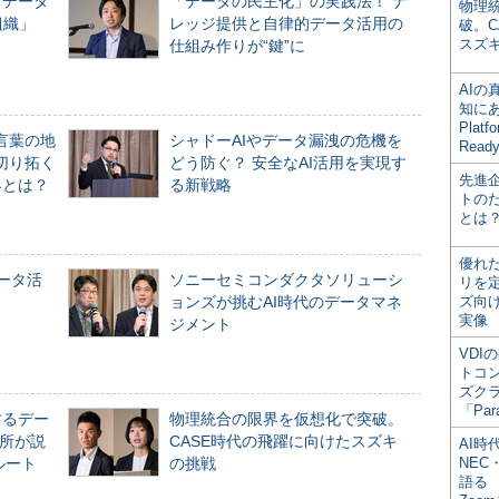
「データ
「データの民主化」の実践法！ ナ
物理
組織」
レッジ提供と自律的データ活用の
破。C
スズ
仕組み作りが“鍵”に
AI
知にある
Plat
言葉の地
シャドーAIやデータ漏洩の危機を
Read
切り拓く
どう防ぐ？ 安全なAI活用を実現す
先進
界とは？
る新戦略
トの
とは
優れ
データ活
ソニーセミコンダクタソリューシ
リを
ョンズが挑むAI時代のデータマネ
ズ向
実像
ジメント
VDI
トコ
ズク
「Par
するデー
物理統合の限界を仮想化で突破。
所が説
CASE時代の飛躍に向けたスズキ
AI時
ルート
の挑戦
NEC・
語る