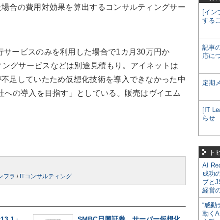
た場合の費用対効果を算出するコンサルティングサー
[イン
する
記事
行サービスのみを利用した場合で1カ月30万円か
応に
ィングサービスなどは別途見積もり。アイネットは
が不足していたため仮想化技術を導入できなかった中
定期
0社への導入を目指す」としている。販売はヴイエム
[IT
らせ
ト
AI R
成功
インフラ
/
ITコンサルティング
プとJ
経営
“感動
動くA
v13.1」
SMBC日興証券、サーバー仮想化