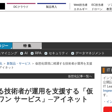
Web担当者
EC担当者
ソ
DCクラウド
製品導入
エネルギー
ドローン
教育
ロジー
特 集
スマイニング
AI
RPA
セキュリティ
データマネジメント
化
＞
新製品・サービス
＞ 仮想化環境に精通する技術者が運用を支援
アイネット
IT
仮想化記事一覧へ
インプ
公開
IT 
る技術者が運用を支援する「仮
Impre
す。
ワン サービス」─アイネット
・
イ