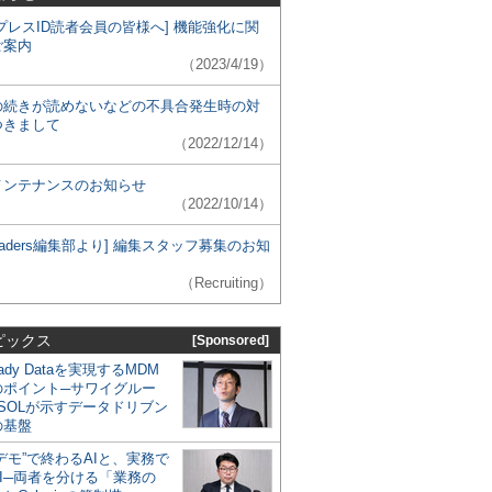
プレスID読者会員の皆様へ] 機能強化に関
ご案内
（2023/4/19）
の続きが読めないなどの不具合発生時の対
つきまして
（2022/12/14）
メンテナンスのお知らせ
（2022/10/14）
 Leaders編集部より] 編集スタッフ募集のお知
（Recruiting）
ピックス
[Sponsored]
eady Dataを実現するMDM
のポイント─サワイグルー
SOLが示すデータドリブン
の基盤
デモ”で終わるAIと、実務で
I─両者を分ける「業務の