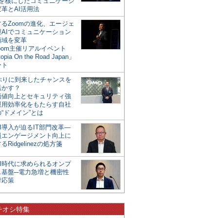
mを核にしたコミュニケーシ
革とAI活用法
るZoomの進化、エージェ
型AIでコミュニケーション
領域を変革
oom主催リアルイベント
opia On the Road Japan」
ート
年ぶりに到来したチャンスを
活かす？
価値向上とセキュリティ強
運用効率化をもたらす自社
“ドメイン”とは
I導入が迫るIT部門改革―
員エンゲージメント向上に
るRidgelinezの処方箋
AI時代に求められるオンプ
ス基盤─電力急増と機密性
対応策
チオシ特集