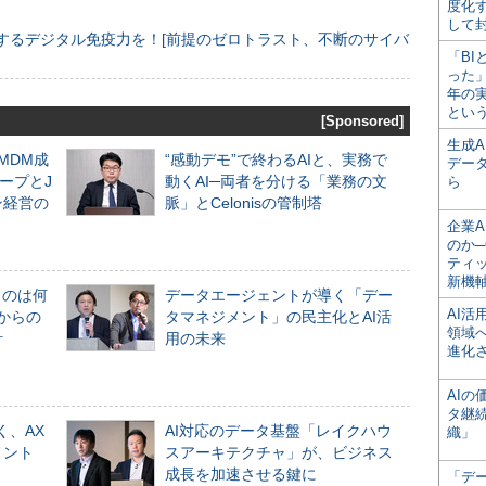
度化
して
するデジタル免疫力を！[前提のゼロトラスト、不断のサイバ
「BI
った
年の
とい
[Sponsored]
生成
るMDM成
“感動デモ”で終わるAIと、実務で
デー
ープとJ
動くAI─両者を分ける「業務の文
ら
ン経営の
脈」とCelonisの管制塔
企業A
のか─
ティ
新機
ものは何
データエージェントが導く「デー
AI
からの
タマネジメント」の民主化とAI活
領域
計
用の未来
進化
AI
タ継
く、AX
AI対応のデータ基盤「レイクハウ
織」
メント
スアーキテクチャ」が、ビジネス
成長を加速させる鍵に
「デ