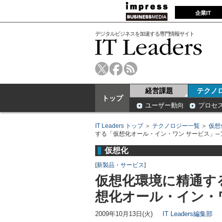
企業IT
デジタルビジネスを加速する専門情報サイト
経営課題
テクノ
トップ
ユーザー動向
プロセ
IT Leaders トップ
＞
テクノロジー一覧
＞
仮想
する「仮想化オール・イン・ワン サービス」─
仮想化
[
新製品・サービス
]
仮想化環境に精通す
想化オール・イン・
2009年10月13日(火)
IT Leaders編集部