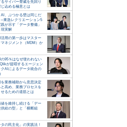
するサイバー脅威を先回り
封じ込める極意とは
とAI、ぶつかる壁は同じだ
」─東急レクリエーション5
実践が示す「データ整備」
う現実解
AI活用の第一歩はマスター
タマネジメント（MDM）か
Iの95％はなぜ使われない
Qlikが提唱するエージェン
ックAIによるデータ統合の
軸
活用を業務補助から意思決定
へと高め、業務プロセスを
させるための道筋とは
の価値を維持し続ける「デー
続供給の型」と「横断組
ータの民主化」の実践法！