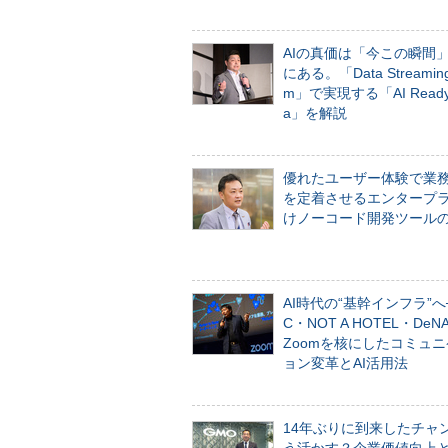
AIの真価は「今この瞬間
にある。「Data Streaming 
m」で実現する「AI Ready 
a」を解説
優れたユーザー体験で業
を定着させるエンタープ
けノーコード開発ツール
AI時代の“基幹インフラ”へ
C・NOT A HOTEL・De
Zoomを核にしたコミュ
ョン変革とAI活用法
14年ぶりに到来したチャ