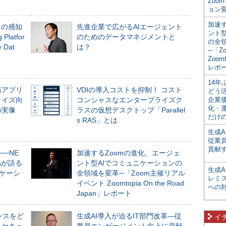
Zoo
ョン変
加速す
」の感知
先進企業で広がるAIエージェント
ント
Platfor
のためのデータマネジメントと
の全
Dat
は？
─「Z
Zoomt
レポ
14
務アプリ
VDIの導入コストを抑制！ コスト
どう
ライズ向
コンシャスなエンタープライズク
企業
化・
の実像
ラスの仮想デスクトップ「Parallel
だけの
s RAS」とは
生成A
従業
貢献す
──NE
加速するZoomの進化、エージェ
NAが語る
ント型AIでコミュニケーションの
生成
ニケーシ
全領域を変革─「Zoom主催リアル
レミ
イベント Zoomtopia On the Road
への
Japan」レポート
ンスをど
生成AI導入が迫るIT部門改革―従
イ