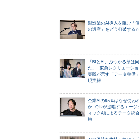
製造業のAI導入を阻む「
の遺産」をどう打破する
「BIとAI、ぶつかる壁は
た」─東急レクリエーショ
実践が示す「データ整備
現実解
企業AIの95％はなぜ使わ
か─Qlikが提唱するエー
ィックAIによるデータ統
軸