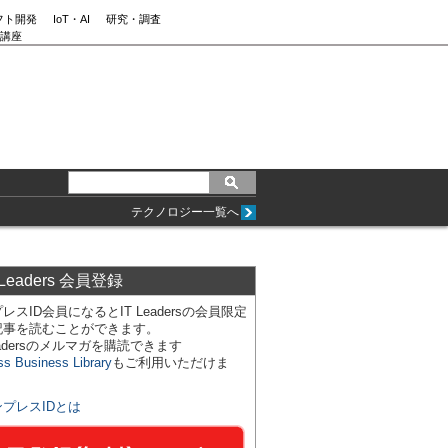
フト開発
IoT・AI
研究・調査
講座
テクノロジー一覧へ
 Leaders 会員登録
レスID会員になるとIT Leadersの会員限定
記事を読むことができます。
Leadersのメルマガを購読できます
ss Business Library
もご利用いただけま
ンプレスIDとは