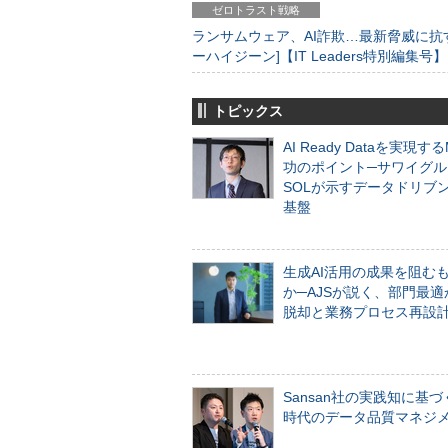
ゼロトラスト戦略
ランサムウェア、AI詐欺…最新脅威に抗
ーハイジーン]【IT Leaders特別編集号】
トピックス
AI Ready Dataを実現す
功のポイント─サワイグル
SOLが示すデータドリブ
基盤
生成AI活用の成果を阻む
か─AJSが説く、部門最適
脱却と業務プロセス再設
Sansan社の実践知に基づ
時代のデータ品質マネジ