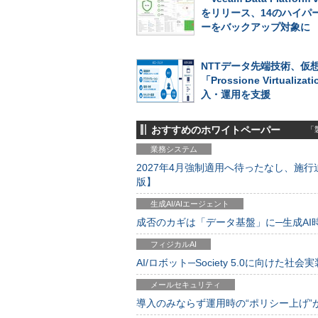
をリリース、14のハイパ
ーをバックアップ対象に
NTTデータ先端技術、仮
「Prossione Virtualiza
入・運用を支援
おすすめのホワイトペーパー
「製
業務システム
2027年4月強制適用へ待ったなし、施行迫
版】
生成AI/AIエージェント
成否のカギは「データ基盤」に─生成AI時代
フィジカルAI
AI/ロボット─Society 5.0に向けた社会実
メールセキュリティ
導入のみならず運用時の“ポリシー上げ”が肝心