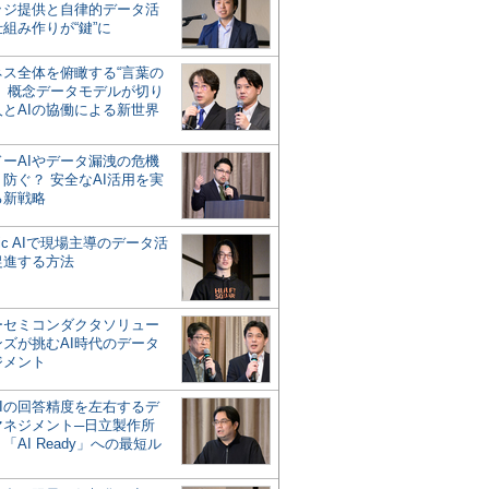
ッジ提供と自律的データ活
組み作りが“鍵”に
ネス全体を俯瞰する“言葉の
”、概念データモデルが切り
人とAIの協働による新世界
？
ドーAIやデータ漏洩の危機
防ぐ？ 安全なAI活用を実
る新戦略
ntic AIで現場主導のデータ活
促進する方法
ーセミコンダクタソリュー
ンズが挑むAI時代のデータ
ジメント
AIの回答精度を左右するデ
マネジメント─日立製作所
「AI Ready」への最短ル