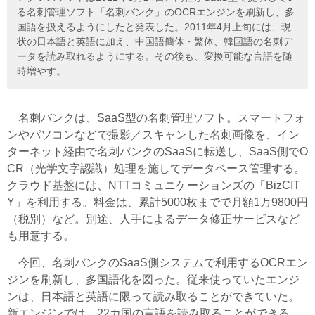
る名刺管理ソフト「名刺バンク」のOCRエンジンを刷新し、多
国語を扱えるようにしたと発表した。2011年4月上旬には、現
状の日本語と英語に加え、中国語簡体・繁体、韓国語の名刺デ
ータを読み取れるようにする。その後も、変換可能な言語を随
時増やす。
名刺バンクは、SaaS型の名刺管理ソフト。スマートフォ
ンやパソコンなどで撮影／スキャンした名刺画像を、イン
ターネット経由で名刺バンクのSaaSに転送し、SaaS側でO
CR（光学文字認識）処理を施してデータベース管理する。
クラウド基盤には、NTTコミュニケーションズの「BizCIT
Y」を利用する。料金は、累計5000枚までで月額1万9800円
（税別）など。別途、人手によるデータ修正サービスなど
も用意する。
今回、名刺バンクのSaaS側システムで利用するOCRエン
ジンを刷新し、多国語化を図った。従来使っていたエンジ
ンは、日本語と英語に限って読み取ることができていた。
新エンジンでは、22カ国の言語を読み取ることができる。