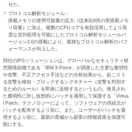
せた。
プロトコル解析モジュール：
搭載メモリの使用可能量の拡大（従来比8倍の実搭載メモ
リ容量）に加え、複数のCPUコアを有効活用してより高
度な並列処理を可能にしたプロトコル解析モジュールバ
ージョン2.0の搭載により、複雑なプロトコル解析のパフ
ォーマンスが向上した。
同社のIPSソリューションは、グローバルなセキュリティ研
究開発組織である「IBM X-Force」が調査した主要な脆弱性
や攻撃、不正アクセス手法などの分析結果から、起こりう
る攻撃を検知・ブロックするシグネチャー（攻撃を判別す
るためのルール）を即座に反映するというもの。発見され
た脆弱性に対し仮想的にパッチを適用して保護する「Virtua
l Patch」テクノロジーによって、ソフトウェアの供給元が
パッチを配布するより前に、また、ユーザーがパッチを適
用するより前に、最新の脅威から顧客の情報資産を保護可
能にする。