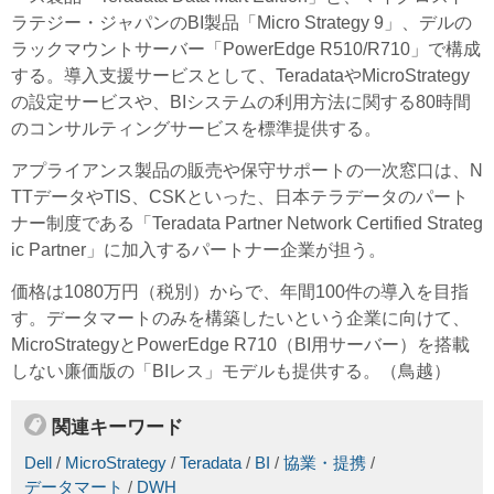
ラテジー・ジャパンのBI製品「Micro Strategy 9」、デルの
ラックマウントサーバー「PowerEdge R510/R710」で構成
する。導入支援サービスとして、TeradataやMicroStrategy
の設定サービスや、BIシステムの利用方法に関する80時間
のコンサルティングサービスを標準提供する。
アプライアンス製品の販売や保守サポートの一次窓口は、N
TTデータやTIS、CSKといった、日本テラデータのパート
ナー制度である「Teradata Partner Network Certified Strateg
ic Partner」に加入するパートナー企業が担う。
価格は1080万円（税別）からで、年間100件の導入を目指
す。データマートのみを構築したいという企業に向けて、
MicroStrategyとPowerEdge R710（BI用サーバー）を搭載
しない廉価版の「BIレス」モデルも提供する。（鳥越）
関連キーワード
Dell
/
MicroStrategy
/
Teradata
/
BI
/
協業・提携
/
データマート
/
DWH