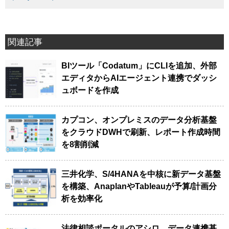
関連記事
BIツール「Codatum」にCLIを追加、外部
エディタからAIエージェント連携でダッシ
ュボードを作成
カプコン、オンプレミスのデータ分析基盤
をクラウドDWHで刷新、レポート作成時間
を8割削減
三井化学、S/4HANAを中核に新データ基盤
を構築、AnaplanやTableauが予算/計画分
析を効率化
法律相談ポータルのアシロ、データ連携基