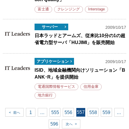
富士通
クレンジング
Interstage
サーバー
2009/10/17
日本ラッドとアームズ、従来比10分の1の超
省電力型サーバ「HUJIMI」を販売開始
アプリケーション
2009/10/17
ISID、地域金融機関向けソリューション「B
ANK･R」を提供開始
電通国際情報サービス
信用金庫
地方銀行
557
1
…
555
556
558
559
…
<
前へ
596
次へ
>