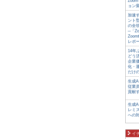
Zoo
ョン変
加速す
ント
の全
─「Z
Zoomt
レポ
14
どう
企業
化・
だけの
生成A
従業
貢献す
生成
レミ
への
イ