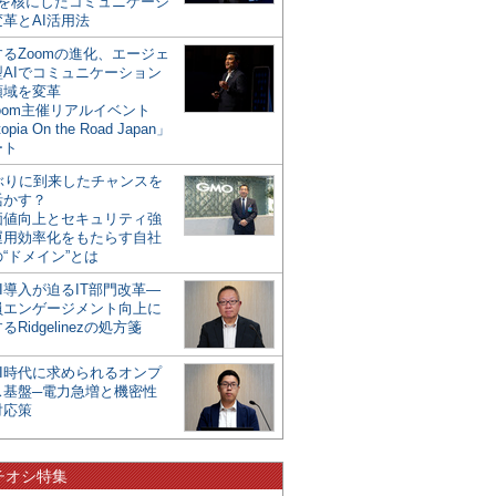
mを核にしたコミュニケーシ
革とAI活用法
るZoomの進化、エージェ
型AIでコミュニケーション
領域を変革
oom主催リアルイベント
opia On the Road Japan」
ート
年ぶりに到来したチャンスを
活かす？
価値向上とセキュリティ強
運用効率化をもたらす自社
“ドメイン”とは
I導入が迫るIT部門改革―
員エンゲージメント向上に
るRidgelinezの処方箋
AI時代に求められるオンプ
ス基盤─電力急増と機密性
対応策
チオシ特集