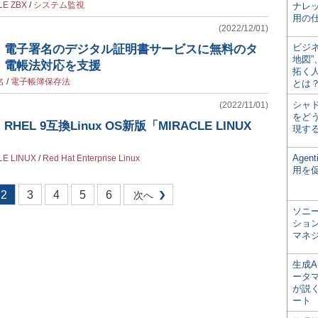
LE ZBX
/
システム監視
ナレ
用の仕
(2022/12/01)
ビジ
、電子署名のデジタル証明書サービスに無料のタ
地図
、電帳法対応を支援
拓く
名
/
電子帳簿保存法
とは
シャ
(2022/11/01)
をどう
L 9互換Linux OS新版「MIRACLE LINUX
現す
Age
LE LINUX
/
Red Hat Enterprise Linux
用を
2
3
4
5
6
次へ
ソニ
ショ
マネ
生成
ータ
が説く
ート