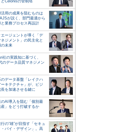
とCelonisの管制塔
AI活用の成果を阻むものは
AJSが説く、部門最適から
却と業務プロセス再設計
タエージェントが導く「デ
マネジメント」の民主化と
用の未来
san社の実践知に基づく、
時代のデータ品質マネジメン
対応のデータ基盤「レイクハ
アーキテクチャ」が、ビジ
成長を加速させる鍵に
業のAI導入を阻む「個別最
遺産」をどう打破するか
行の“雄”が目指す「セキュ
ィ・バイ・デザイン」。高