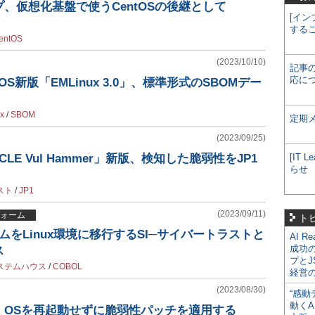
、仮想化基盤で使うCentOSの後継として
[イン
する
entOS
(2023/10/10)
記事
応に
S新版「EMLinux 3.0」、標準形式のSBOMデー
x
/
SBOM
定期
(2023/09/25)
LE Vul Hammer」新版、検知した脆弱性をJP1
[IT
らせ
スト
/
JP1
(2023/09/11)
ォーム
ト
ムをLinux環境に移行するSI─サイバートラストと
AI R
成功
ス
プとJ
ステムハウス
/
COBOL
経営
(2023/08/30)
“感動
動くA
、OSを再起動せずに脆弱性パッチを適用する