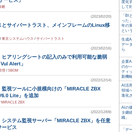
断サービス」
度化
して
診断
「BI
(2023/02/20)
った
とサイバートラスト、メインフレームのLinux移
年の
とい
/
東京システムハウス
/
サイバートラスト
生成
デー
(2023/02/16)
ら
、ヒアリングシートの記入のみで利用可能な脆弱
企業A
ul Alert」
のか─
管理
/
SBOM
ティ
新機
(2022/12/14)
AI
監視ツールに小規模向けの「MIRACLE ZBX
領域
e V6.0 Lite」を追加
進化
/
MIRACLE ZBX
AI
(2022/12/09)
タ継
織」
システム監視サーバー「MIRACLE ZBX」を任意
サービス
「デ