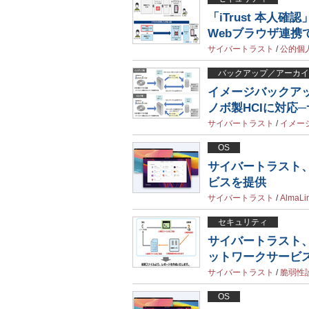
「iTrust 本人
Webブラウザ連携
サイバートラスト
/
公的個
バックアップ／アーカイ
イメージバックアップツ
ノボ製HCIに対応
サイバートラスト
/
イメー
OS
サイバートラスト、C
ビスを提供
サイバートラスト
/
AlmaLi
セキュリティ
サイバートラスト
ットワークサービ
サイバートラスト
/
脆弱性
OS