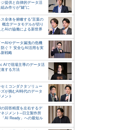
ッジ提供と自律的データ活
組み作りが“鍵”に
ネス全体を俯瞰する“言葉の
”、概念データモデルが切り
人とAIの協働による新世界
？
ドーAIやデータ漏洩の危機
防ぐ？ 安全なAI活用を実
る新戦略
ntic AIで現場主導のデータ活
促進する方法
ーセミコンダクタソリュー
ンズが挑むAI時代のデータ
ジメント
AIの回答精度を左右するデ
マネジメント─日立製作所
「AI Ready」への最短ル