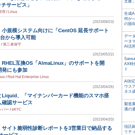
文脈」
パッチサービス」
管理
/
Linux
生成
何か─
(2023/08/23)
の脱
小規模システム向けに「CentOS 延長サポート
デー
ー1台から導入可能
ータ
S
/
第三者保守
AI活
(2023/05/22)
San
HEL互換OS「AlmaLinux」のサポートを開
AX
ト
の開発にも参加
nux
/
Red Hat Enterprise Linux
AI
ウス
(2023/04/26)
ネス
Liquid、「マイナンバーカード機能のスマホ搭
人確認サービス
製造
適の
ンバー
/
eKYC
(2023/04/20)
信託銀
、サイト脆弱性診断レポートを3営業日で納品する
リテ