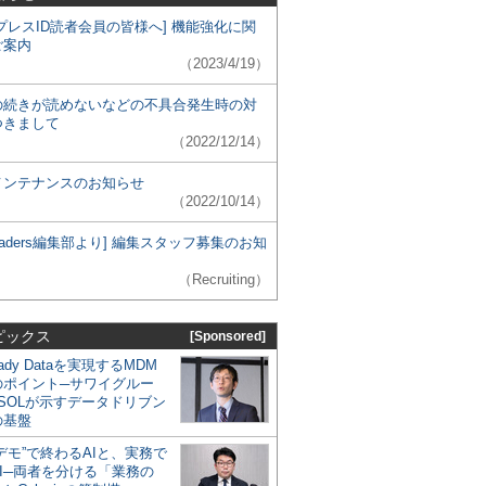
プレスID読者会員の皆様へ] 機能強化に関
ご案内
（2023/4/19）
の続きが読めないなどの不具合発生時の対
つきまして
（2022/12/14）
メンテナンスのお知らせ
（2022/10/14）
 Leaders編集部より] 編集スタッフ募集のお知
（Recruiting）
ピックス
[Sponsored]
eady Dataを実現するMDM
のポイント─サワイグルー
SOLが示すデータドリブン
の基盤
デモ”で終わるAIと、実務で
I─両者を分ける「業務の