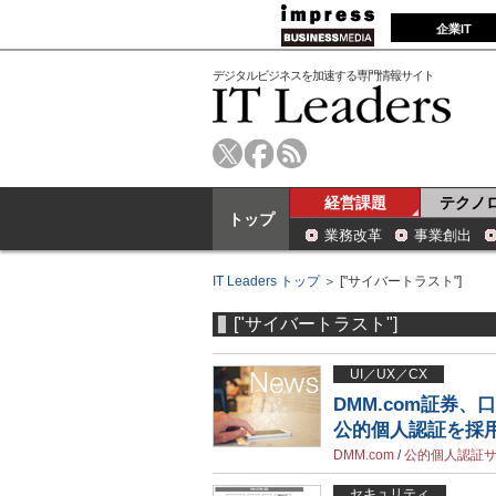
企業IT
デジタルビジネスを加速する専門情報サイト
経営課題
テクノ
トップ
業務改革
事業創出
IT Leaders トップ
＞ ["サイバートラスト"]
["サイバートラスト"]
UI／UX／CX
DMM.com証券
公的個人認証を採
DMM.com
/
公的個人認証
セキュリティ