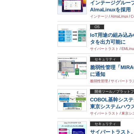
インテージグループ
AlmaLinuxを採用
インテージ
/
AlmaLinux
/
C
OS
IoT用途の組み込みO
タを出力可能に
サイバートラスト
/
EMLinu
セキュリティ
脆弱性管理「MIRAC
に通知
脆弱性管理
/
サイバートラ
開発ツール／プラットフ
COBOL基幹システ
東京システムハウ
サイバートラスト
/
東京シ
セキュリティ
サイバートラスト