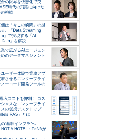
統合の限界を仮想化で突
ASE時代の飛躍に向けた
キの挑戦
の真価は「今この瞬間」の感
。「Data Streaming
form」で実現する「AI
y Data」を解説
企業で広がるAIエージェン
ためのデータマネジメント
？
たユーザー体験で業務アプ
定着させるエンタープライ
けノーコード開発ツールの
の導入コストを抑制！ コス
ンシャスなエンタープライ
ラスの仮想デスクトップ
allels RAS」とは
代の“基幹インフラ”へ──
NOT A HOTEL・DeNAが