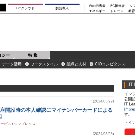
Web担当者
EC担当者
ソ
DCクラウド
製品導入
エネルギー
ドローン
教育
ロジー
特 集
データ活用
ワークスタイル
組織と人材
CIOコンピタンス
IT
インプ
公開
(2024/05/22)
IT 
Impre
、口座開設時の本人確認にマイナンバーカードによる
す。
用
・
イ
サービス
/
シンプレクス
(2024/03/28)