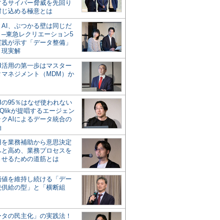
するサイバー脅威を先回り
封じ込める極意とは
とAI、ぶつかる壁は同じだ
」─東急レクリエーション5
実践が示す「データ整備」
う現実解
AI活用の第一歩はマスター
タマネジメント（MDM）か
Iの95％はなぜ使われない
Qlikが提唱するエージェン
ックAIによるデータ統合の
軸
活用を業務補助から意思決定
へと高め、業務プロセスを
させるための道筋とは
の価値を維持し続ける「デー
続供給の型」と「横断組
ータの民主化」の実践法！