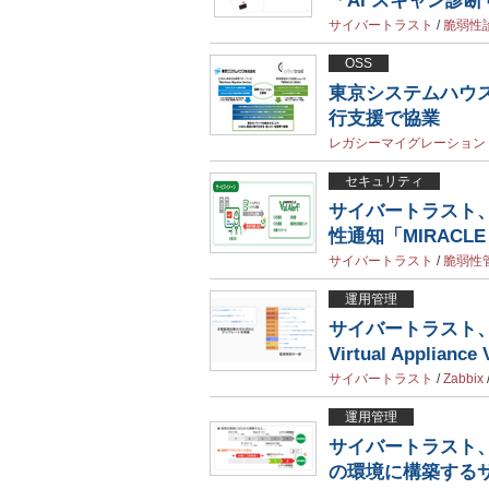
「AI スキャン診
サイバートラスト
/
脆弱性
OSS
東京システムハウス
行支援で協業
レガシーマイグレーション
セキュリティ
サイバートラスト
性通知「MIRACLE V
サイバートラスト
/
脆弱性
運用管理
サイバートラスト、
Virtual Applianc
サイバートラスト
/
Zabbix
運用管理
サイバートラスト、
の環境に構築する