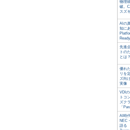
物理
破。C
スズ
AI
知にある
Plat
Read
先進
トの
とは
優れ
リを
ズ向
実像
VDI
トコ
ズク
「Par
AI時
NEC・
語る