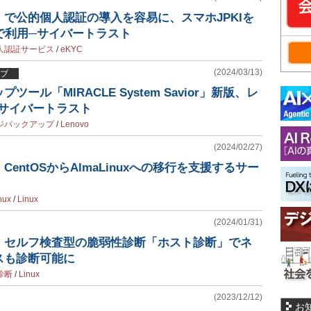
確認」で公的個人認証の導入を容易に、スマホJPKIを
で利用─サイバートラスト
人認証サービス
/
eKYC
(2024/03/13)
ブ
ール「MIRACLE System Savior」新版、レ
─サイバートラスト
ジバックアップ
/
Lenovo
(2024/02/27)
entOSからAlmaLinuxへの移行を支援するサー
nux
/
Linux
(2024/01/31)
、セルフ検査型の脆弱性診断「ホスト診断」でネ
スも診断可能に
診断
/
Linux
(2023/12/12)
お