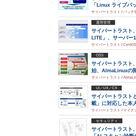
「Linux ライブ
サイバートラスト
/
パッチ
運用管理
サイバートラスト、
LITE」、サーバ
サイバートラスト
/
CentO
OSS
サイバートラスト、R
始、AlmaLinux
サイバートラスト
/
AlmaLi
UI／UX／CX
サイバートラストと
載」に対応した本
サイバートラスト
/
マイナ
セキュリティ
サイバートラスト