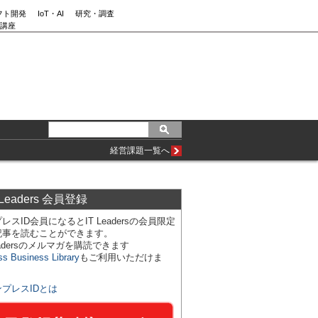
フト開発
IoT・AI
研究・調査
講座
経営課題一覧へ
 Leaders 会員登録
レスID会員になるとIT Leadersの会員限定
記事を読むことができます。
Leadersのメルマガを購読できます
ss Business Library
もご利用いただけま
ンプレスIDとは