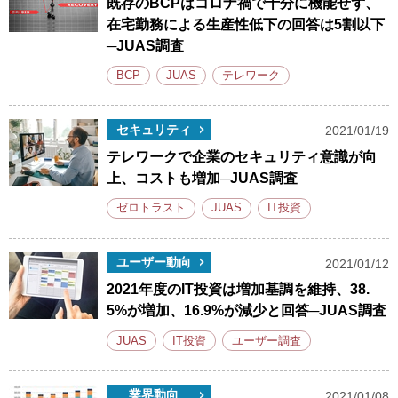
既存のBCPはコロナ禍で十分に機能せず、
在宅勤務による生産性低下の回答は5割以下
─JUAS調査
BCP
JUAS
テレワーク
セキュリティ
2021/01/19
テレワークで企業のセキュリティ意識が向
上、コストも増加─JUAS調査
ゼロトラスト
JUAS
IT投資
ユーザー動向
2021/01/12
2021年度のIT投資は増加基調を維持、38.
5%が増加、16.9%が減少と回答─JUAS調査
JUAS
IT投資
ユーザー調査
業界動向
2021/01/08