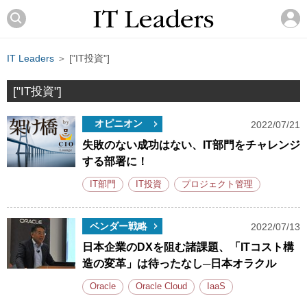
IT Leaders
＞ ["IT投資"]
["IT投資"]
オピニオン
2022/07/21
失敗のない成功はない、IT部門をチャレンジ
する部署に！
IT部門
IT投資
プロジェクト管理
ベンダー戦略
2022/07/13
日本企業のDXを阻む諸課題、「ITコスト構
造の変革」は待ったなし─日本オラクル
Oracle
Oracle Cloud
IaaS