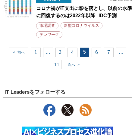
コロナ禍がIT支出に影を落とし、以前の水準
に回復するのは2022年以降─IDC予測
市場調査
新型コロナウイルス
テレワーク
5
1
…
3
4
6
7
…
<
前へ
11
次へ
>
IT Leadersをフォローする