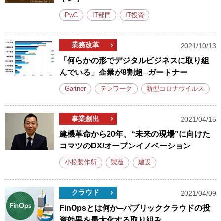
PwC
IT部門
IT投資
業務改革
2021/10/13
「何らかの形でデジタルビジネスに取り組
んでいる」企業が8割超─ガートナー
Gartner
テレワーク
新型コロナウイルス
事業創出
2021/04/15
建機革命から20年、“未来の現場”に向けた
コマツのDX/オープンイノベーション
小松製作所
製造
建設
クラウド
2021/04/09
FinOpsとは何か─パブリッククラウドの投
資効果を最大化する取り組み