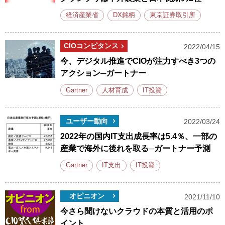
経済産業省
DX銘柄
東京証券取引所
CIOコンピタンス
2022/04/15
今、デジタル推進でCIOが注力すべき3つの
アクション─ガートナー
Gartner
人材育成
IT投資
ユーザー動向
2022/03/24
2022年の国内IT支出成長率は5.4％、一部の
産業で海外に後れを取る─ガートナー予測
Gartner
IT支出
IT投資
オピニオン
2021/11/10
今さら聞けないクラウドの本質と活用のポ
イント