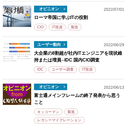
オピニオン
2022/07/01
ローマ帝国に学ぶITの役割
CIO
IT投資
製造
ユーザー動向
2022/06/29
大企業の8割超が社内ITエンジニアを現状維
持または増員─IDC 国内CIO調査
IDC
ユーザー調査
IT投資
オピニオン
2022/06/13
富士通メインフレームの終了発表から思う
こと
キッコーマン
製造
レガシーマイグレーション