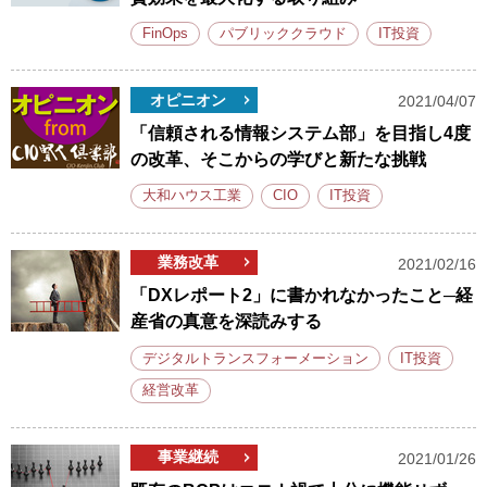
FinOps
パブリッククラウド
IT投資
オピニオン
2021/04/07
「信頼される情報システム部」を目指し4度
の改革、そこからの学びと新たな挑戦
大和ハウス工業
CIO
IT投資
業務改革
2021/02/16
「DXレポート2」に書かれなかったこと─経
産省の真意を深読みする
デジタルトランスフォーメーション
IT投資
経営改革
事業継続
2021/01/26