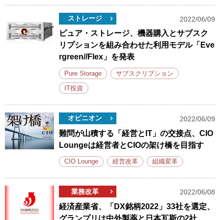
ストレージ
2022/06/09
ピュア・ストレージ、機器購入とサブスク
リプションを組み合わせた利用モデル「Eve
rgreen//Flex」を発表
Pure Storage
サブスクリプション
IT投資
オピニオン
2022/06/09
難問が山積する「経営とIT」の交接点、CIO
Loungeは経営者とCIOの架け橋を目指す
CIO Lounge
経営改革
組織変革
業務改革
2022/06/08
経済産業省、「DX銘柄2022」33社を選定、
グランプリは中外製薬と日本瓦斯の2社