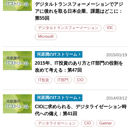
デジタルトランスフォーメーションでアジ
アに後れを取る日本企業、課題はどこに：
第55回
デジタルトランスフォーメーション
IDC
Microsoft
河原潤のITストリーム
2015/01/19
2015年、IT投資のあり方とIT部門の役割を
改めて考える：第47回
IT投資
IT部門
CIO
河原潤のITストリーム
2014/03/12
CIOに求められる、デジタライゼーション時
代への備え：第41回
デジタライゼーション
CIO
Gartner