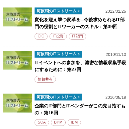
河原潤のITストリーム
2012/01/25
変化を迎え撃つ変革を─今後求められるIT部
門の役割とITワーカーのスキル：第39回
CIO
IT投資
IT部門
河原潤のITストリーム
2010/11/10
ITイベントへの参加を、濃密な情報収集手段
にするために：第27回
情報共有
河原潤のITストリーム
2010/05/19
企業のIT部門とITベンダーがこの先目指すも
の：第16回
SOA
BPM
IBM