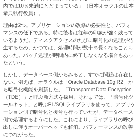
内では10％未満にとどまっている」（日本オラクルの山本
恭典執行役員）。
理由は2つ。アプリケーションの改修の必要性と、パフォー
マンスの低下である。特に後者は往年の印象が強く残って
いるようだ。ディスクアクセスのたびに暗号化の処理が発
生するため、かつては、処理時間が数十％長くなることも
あった。バッチ処理が時間内に終了しなくなる場合もあっ
たという。
しかし、データベース側からみると、すでに問題は存在し
ない。例えば、オラクルは「Oracle Database 10g R2」か
ら暗号化機能を刷新した。「Transparent Data Encryption
（TDE）」と呼ぶ新方式を採用。それまでは、「暗号化ツ
ールキット」と呼ぶPL/SQLライブラリを使って、アプリケ
ーション側で暗号化と復号を行っていたが、データベース
側で処理するようにした。これにより、ライブラリの呼び
出しに伴うオーバーヘッドも解消。パフォーマンスの改善
につながった。