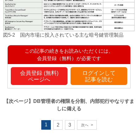
図5-2 国内市場に投入されている主な暗号鍵管理製品
この記事の続きをお読みいただくには、
会員登録（無料）が必要です
会員登録 (無料)
ログインして
ページへ
記事を読む
【次ページ】
DB管理者の権限を分割、内部犯行やなりすま
しに備える
1
2
3
次へ
>