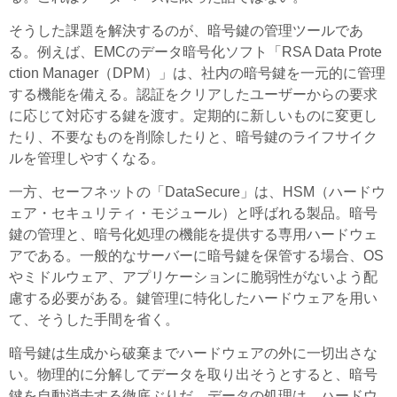
そうした課題を解決するのが、暗号鍵の管理ツールであ
る。例えば、EMCのデータ暗号化ソフト「RSA Data Prote
ction Manager（DPM）」は、社内の暗号鍵を一元的に管理
する機能を備える。認証をクリアしたユーザーからの要求
に応じて対応する鍵を渡す。定期的に新しいものに変更し
たり、不要なものを削除したりと、暗号鍵のライフサイク
ルを管理しやすくなる。
一方、セーフネットの「DataSecure」は、HSM（ハードウ
ェア・セキュリティ・モジュール）と呼ばれる製品。暗号
鍵の管理と、暗号化処理の機能を提供する専用ハードウェ
アである。一般的なサーバーに暗号鍵を保管する場合、OS
やミドルウェア、アプリケーションに脆弱性がないよう配
慮する必要がある。鍵管理に特化したハードウェアを用い
て、そうした手間を省く。
暗号鍵は生成から破棄までハードウェアの外に一切出さな
い。物理的に分解してデータを取り出そうとすると、暗号
鍵を自動消去する徹底ぶりだ。データの処理は、ハードウ