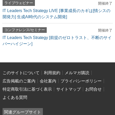
ライブウェビナー
開催終了
IT Leaders Tech Strategy LIVE [事業成長のカギは[情シスの
開発力] 生成AI時代のシステム開発]
コンファレンス/セミナー
開催終了
IT Leaders Tech Strategy [前提のゼロトラスト、不断のサイ
バーハイジーン]
このサイトについて
利用規約
メルマガ購読
広告掲載のご案内
会社案内
プライバシーポリシー
特定商取引法に基づく表示
サイトマップ
お問合せ
よくある質問
関連グループサイト