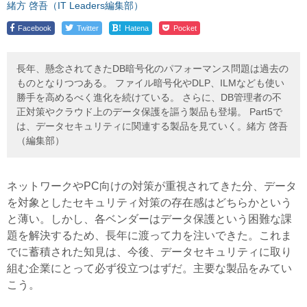
緒方 啓吾（IT Leaders編集部）
!
Facebook
Twitter
Hatena
Pocket
長年、懸念されてきたDB暗号化のパフォーマンス問題は過去の
ものとなりつつある。 ファイル暗号化やDLP、ILMなども使い
勝手を高めるべく進化を続けている。 さらに、DB管理者の不
正対策やクラウド上のデータ保護を謳う製品も登場。 Part5で
は、データセキュリティに関連する製品を見ていく。緒方 啓吾
（編集部）
ネットワークやPC向けの対策が重視されてきた分、データ
を対象としたセキュリティ対策の存在感はどちらかという
と薄い。しかし、各ベンダーはデータ保護という困難な課
題を解決するため、長年に渡って力を注いできた。これま
でに蓄積された知見は、今後、データセキュリティに取り
組む企業にとって必ず役立つはずだ。主要な製品をみてい
こう。