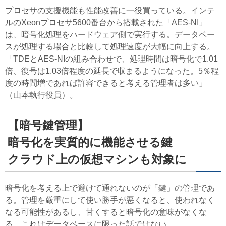
プロセサの支援機能も性能改善に一役買っている。インテ
ルのXeonプロセサ5600番台から搭載された「AES-NI」
は、暗号化処理をハードウェア側で実行する。データベー
スが処理する場合と比較して処理速度が大幅に向上する。
「TDEとAES-NIの組み合わせで、処理時間は暗号化で1.01
倍、復号は1.03倍程度の延長で収まるようになった。5％程
度の時間増であれば許容できると考える管理者は多い」
（山本執行役員）。
【暗号鍵管理】
暗号化を実質的に機能させる鍵
クラウド上の仮想マシンも対象に
暗号化を考える上で避けて通れないのが「鍵」の管理であ
る。管理を厳重にして使い勝手が悪くなると、使われなく
なる可能性があるし、甘くすると暗号化の意味がなくな
る。これはデータベースに限った話ではない。