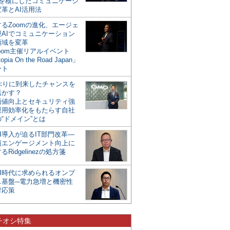
mを核にしたコミュニケーシ
革とAI活用法
るZoomの進化、エージェ
型AIでコミュニケーション
領域を変革
oom主催リアルイベント
opia On the Road Japan」
ート
年ぶりに到来したチャンスを
活かす？
価値向上とセキュリティ強
運用効率化をもたらす自社
“ドメイン”とは
I導入が迫るIT部門改革―
員エンゲージメント向上に
るRidgelinezの処方箋
AI時代に求められるオンプ
ス基盤─電力急増と機密性
対応策
チオシ特集