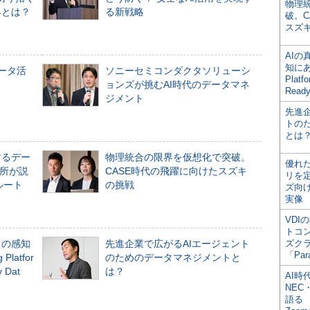
物理
界とは？
る新戦略
破。C
スズ
AI
知にある
データ活
ソニーセミコンダクタソリューシ
Plat
ョンズが挑むAI時代のデータマネ
Read
ジメント
先進
トの
とは
するデー
物理統合の限界を仮想化で突破。
優れ
所が説
CASE時代の飛躍に向けたスズキ
リを
ルート
の挑戦
ズ向
実像
VDI
トコ
」の感知
先進企業で広がるAIエージェント
ズク
「Par
Platfor
のためのデータマネジメントと
Dat
は？
AI時
NEC・
語る