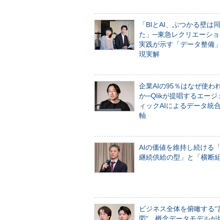
「BIとAI、ぶつかる壁は
た」─東急レクリエーショ
実践が示す「データ整備
現実解
企業AIの95％はなぜ使わ
か─Qlikが提唱するエー
ィックAIによるデータ統
軸
AIの価値を維持し続ける
継続供給の型」と「横断
ビジネス全体を俯瞰する“
図”、概念データモデルが