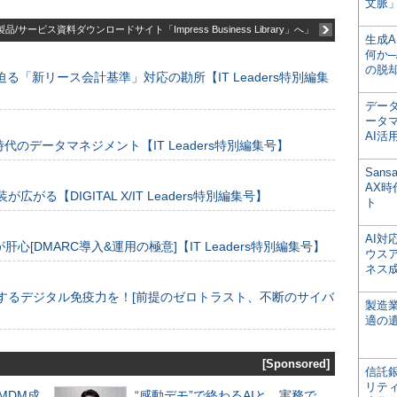
文脈」
品/サービス資料ダウンロードサイト「Impress Business Library」へ」
生成
何か─
の脱
る「新リース会計基準」対応の勘所【IT Leaders特別編集
デー
ータ
AI活
のデータマネジメント【IT Leaders特別編集号】
San
AX
装が広がる【DIGITAL X/IT Leaders特別編集号】
ト
AI
[DMARC導入&運用の極意]【IT Leaders特別編集号】
ウス
ネス
するデジタル免疫力を！[前提のゼロトラスト、不断のサイバ
製造
適の
[Sponsored]
信託銀
リテ
るMDM成
“感動デモ”で終わるAIと、実務で