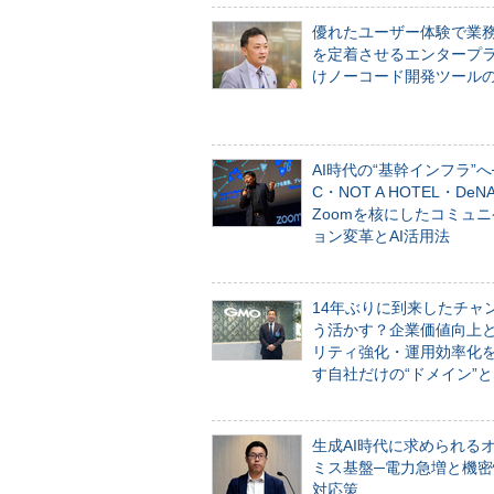
優れたユーザー体験で業
を定着させるエンタープ
けノーコード開発ツール
AI時代の“基幹インフラ”へ
C・NOT A HOTEL・De
Zoomを核にしたコミュ
ョン変革とAI活用法
14年ぶりに到来したチャ
う活かす？企業価値向上
リティ強化・運用効率化
す自社だけの“ドメイン”
生成AI時代に求められる
ミス基盤─電力急増と機密
対応策