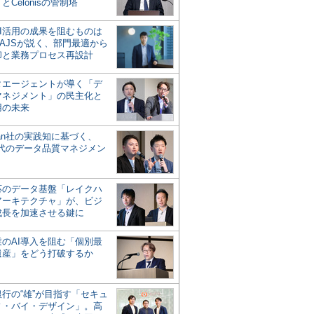
とCelonisの管制塔
AI活用の成果を阻むものは
AJSが説く、部門最適から
却と業務プロセス再設計
タエージェントが導く「デ
マネジメント」の民主化と
用の未来
san社の実践知に基づく、
時代のデータ品質マネジメン
対応のデータ基盤「レイクハ
アーキテクチャ」が、ビジ
成長を加速させる鍵に
業のAI導入を阻む「個別最
遺産」をどう打破するか
行の“雄”が目指す「セキュ
ィ・バイ・デザイン」。高