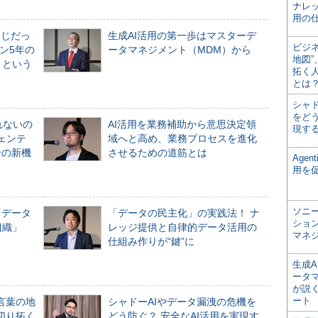
ナレ
用の仕
同じだっ
生成AI活用の第一歩はマスターデ
ビジ
ン5年の
ータマネジメント（MDM）から
地図
」という
拓く
とは
シャ
をどう
れないの
AI活用を業務補助から意思決定領
現す
ジェンテ
域へと高め、業務プロセスを進化
合の新機
させるための道筋とは
Age
用を
ソニ
「データ
「データの民主化」の実践法！ ナ
ショ
組織」
レッジ提供と自律的データ活用の
マネ
仕組み作りが“鍵”に
生成
ータ
が説く
ート
言葉の地
シャドーAIやデータ漏洩の危機を
切り拓く
どう防ぐ？ 安全なAI活用を実現す