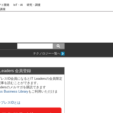
フト開発
IoT・AI
研究・調査
講座
テクノロジー一覧へ
 Leaders 会員登録
レスID会員になるとIT Leadersの会員限定
記事を読むことができます。
Leadersのメルマガを購読できます
ss Business Library
もご利用いただけま
ンプレスIDとは