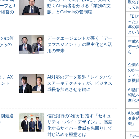
度化
ープとJ
動くAI─両者を分ける「業務の文
して
ン経営の
脈」とCelonisの管制塔
「BI
った
年の
とい
ものは何
データエージェントが導く「デー
生成
からの
タマネジメント」の民主化とAI活
デー
計
用の未来
ら
企業A
のか─
ティ
く、AX
AI対応のデータ基盤「レイクハウ
新機
メント
スアーキテクチャ」が、ビジネス
成長を加速させる鍵に
AI
領域
進化
AI
個別最適
信託銀行の“雄”が目指す「セキュ
タ継
か
リティ・バイ・デザイン」。高度
織」
化するサイバー脅威を先回りして
封じ込める極意とは
「デ