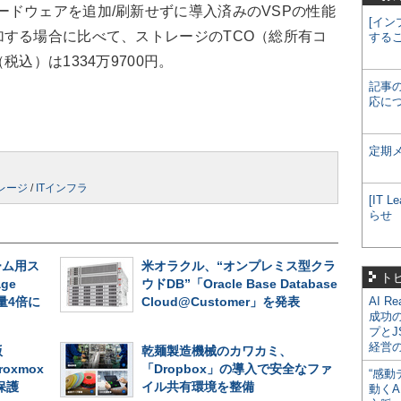
いれば、ハードウェアを追加/刷新せずに導入済みのVSPの性能
[イン
する場合に比べて、ストレージのTCO（総所有コ
する
込）は1334万9700円。
記事
応に
定期
レージ
/
ITインフラ
[IT
らせ
ーム用ス
米オラクル、“オンプレミス型クラ
ト
ge
ウドDB”「Oracle Base Database
容量4倍に
Cloud@Customer」を発表
AI R
成功
プとJ
経営
版
乾麺製造機械のカワカミ、
roxmox
「Dropbox」の導入で安全なファ
“感動
保護
イル共有環境を整備
動くA