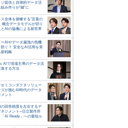
ッジ提供と自律的データ活
組み作りが“鍵”に
ネス全体を俯瞰する“言葉の
”、概念データモデルが切り
人とAIの協働による新世界
？
ドーAIやデータ漏洩の危機
防ぐ？ 安全なAI活用を実
る新戦略
ntic AIで現場主導のデータ活
促進する方法
ーセミコンダクタソリュー
ンズが挑むAI時代のデータ
ジメント
AIの回答精度を左右するデ
マネジメント─日立製作所
「AI Ready」への最短ル