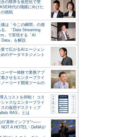
統合の限界を仮想化で突
ASE時代の飛躍に向けた
キの挑戦
の真価は「今この瞬間」の感
。「Data Streaming
form」で実現する「AI
y Data」を解説
企業で広がるAIエージェン
ためのデータマネジメント
？
たユーザー体験で業務アプ
定着させるエンタープライ
けノーコード開発ツールの
の導入コストを抑制！ コス
ンシャスなエンタープライ
ラスの仮想デスクトップ
allels RAS」とは
代の“基幹インフラ”へ──
NOT A HOTEL・DeNAが