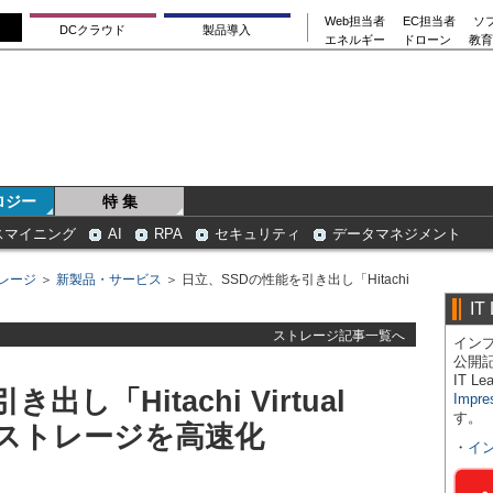
Web担当者
EC担当者
ソ
DCクラウド
製品導入
エネルギー
ドローン
教育
ロジー
特 集
スマイニング
AI
RPA
セキュリティ
データマネジメント
レージ
＞
新製品・サービス
＞ 日立、SSDの性能を引き出し「Hitachi
IT
ストレージ記事一覧へ
インプ
公開
IT 
し「Hitachi Virtual
Impre
す。
orm」ストレージを高速化
・
イ