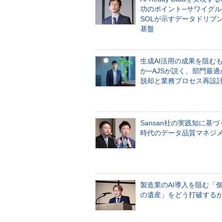
功のポイント─サワイグル
SOLが示すデータドリブ
基盤
生成AI活用の成果を阻む
か─AJSが説く、部門最適
脱却と業務プロセス再設
Sansan社の実践知に基づ
時代のデータ品質マネジ
製造業のAI導入を阻む「
の遺産」をどう打破する