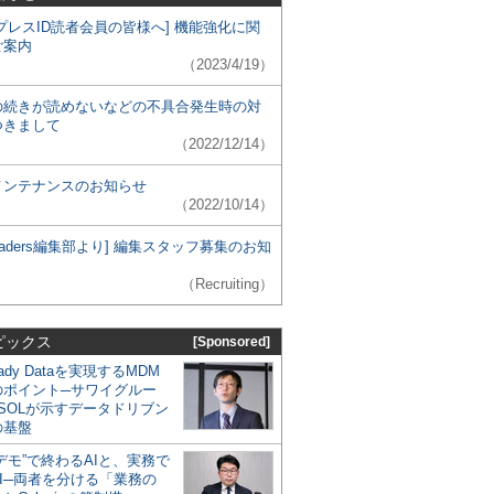
プレスID読者会員の皆様へ] 機能強化に関
ご案内
（2023/4/19）
の続きが読めないなどの不具合発生時の対
つきまして
（2022/12/14）
メンテナンスのお知らせ
（2022/10/14）
 Leaders編集部より] 編集スタッフ募集のお知
（Recruiting）
ピックス
[Sponsored]
eady Dataを実現するMDM
のポイント─サワイグルー
SOLが示すデータドリブン
の基盤
デモ”で終わるAIと、実務で
I─両者を分ける「業務の