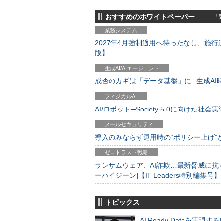
おすすめのホワイトペーパー
「製
業務システム
2027年4月強制適用へ待ったなし、施行迫
版】
生成AI/AIエージェント
成否のカギは「データ基盤」に─生成AI時代
フィジカルAI
AI/ロボット─Society 5.0に向けた社会実
メールセキュリティ
導入のみならず運用時の“ポリシー上げ”が肝心
ゼロトラスト戦略
ランサムウェア、AI詐欺…最新脅威に抗
ーハイジーン]【IT Leaders特別編集号】
トピックス
AI Ready Dataを実現す