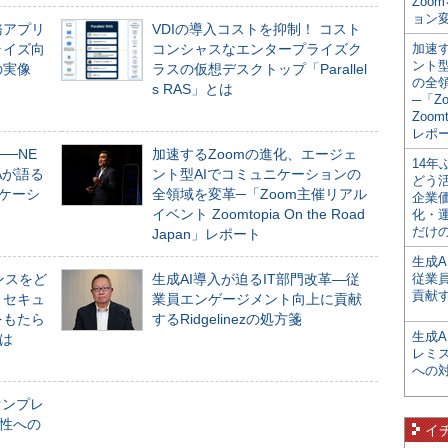
Zoo
ョン変
務アプリ
VDIの導入コストを抑制！ コスト
ライズ向
コンシャスなエンタープライズク
加速す
ント
の実像
ラスの仮想デスクトップ「Parallel
の全
s RAS」とは
─「Z
Zoomt
レポ
──NE
加速するZoomの進化、エージェ
14
NAが語る
ント型AIでコミュニケーションの
どう
ニケーシ
全領域を変革─「Zoom主催リアル
企業
イベント Zoomtopia On the Road
化・
だけの
Japan」レポート
生成A
ンスをど
生成AI導入が迫るIT部門改革―従
従業
貢献す
とセキュ
業員エンゲージメント向上に貢献
をもたら
するRidgelinezの処方箋
生成
とは
レミ
への
オンプレ
性への
イ