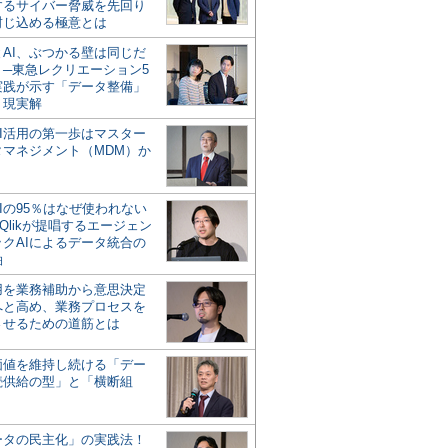
するサイバー脅威を先回り
封じ込める極意とは
とAI、ぶつかる壁は同じだ
」─東急レクリエーション5
実践が示す「データ整備」
う現実解
AI活用の第一歩はマスター
タマネジメント（MDM）か
Iの95％はなぜ使われない
Qlikが提唱するエージェン
ックAIによるデータ統合の
軸
活用を業務補助から意思決定
へと高め、業務プロセスを
させるための道筋とは
の価値を維持し続ける「デー
続供給の型」と「横断組
ータの民主化」の実践法！