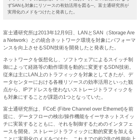
ずSANも対象にリソースの有効活用を図る─。富士通研究所が
実用化のメドをつけたと発表した。
富士通研究所は2013年12月9日、LANとSAN（Storage Are
a Network）との統合ネットワーク環境を対象にパフォーマ
ンスを向上させるSDN技術を開発したと発表した。
ネットワークを仮想化し、ソフトウェアによるスイッチ制
御によって経路等の動作環境を動的に変更するSDN技術。
従来は主にLAN上のトラフィックを対象としてきたが、デ
ータセンターにおける各種リソースの効率活用といった観
点から、IPアドレスを使わないストレージトラフィックを
も対象にすることが課題の1つとなっていた。
富士通研究所は、FCoE (Fibre Channel over Ethernet)を前
提に、データフローの検出/操作機能をイーサネットスイッ
チに実装するとともに、それを制御するためのインタフェ
ースを開発。ストレージトラフィックに動的変更を加える
ことに実用化のメドをつけた。これまでの約2倍の性能向上