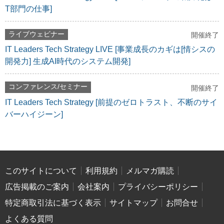
T部門の仕事]
ライブウェビナー
開催終了
IT Leaders Tech Strategy LIVE [事業成長のカギは[情シスの
開発力] 生成AI時代のシステム開発]
コンファレンス/セミナー
開催終了
IT Leaders Tech Strategy [前提のゼロトラスト、不断のサイ
バーハイジーン]
このサイトについて
利用規約
メルマガ購読
広告掲載のご案内
会社案内
プライバシーポリシー
特定商取引法に基づく表示
サイトマップ
お問合せ
よくある質問