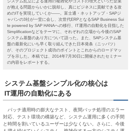
システム乱立による運用の複雑化やコストの増大といった企業
が抱える問題からいかに脱却し、真にビジネスに貢献できる攻
めのITを実現していくか――。富士通・ネットアップ・SAPジ
ャパンの3社が一堂に会し、次世代ERPとなるSAP Business Sui
te powered by SAP HANAへの移行、IT運用の自動化を目指した
Simplificationなどをテーマに、それぞれの立場から今後のSAP
システム基盤のあり方について語った。また、SAPシステム基
盤の最新化にいち早く取り組んできた日本発条（ニッパツ）
が、そのプロジェクト成功のポイントとこれからのロードマッ
プを示した。本稿では、2014年7月30日に開催されたセミナー
の内容をレポートする。
システム基盤シンプル化の核心は
IT運用の自動化にある
パッチ適用時の膨大なテスト、夜間バッチ処理のエラー
対応、テスト環境の構築など、システム運用に多くの手間
と時間を割いているユーザーは少なくない。さらに、今後
も増え続けていくシステム、複雑化する一方のシステム運