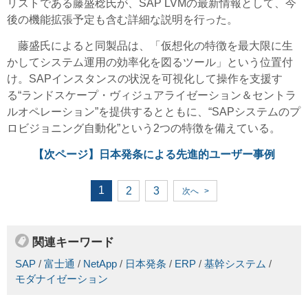
リストである藤盛稔氏が、SAP LVMの最新情報として、今
後の機能拡張予定も含む詳細な説明を行った。
藤盛氏によると同製品は、「仮想化の特徴を最大限に生
かしてシステム運用の効率化を図るツール」という位置付
け。SAPインスタンスの状況を可視化して操作を支援す
る“ランドスケープ・ヴィジュアライゼーション＆セントラ
ルオペレーション”を提供するとともに、“SAPシステムのプ
ロビジョニング自動化”という2つの特徴を備えている。
【次ページ】
日本発条による先進的ユーザー事例
1
2
3
次へ
>
関連キーワード
SAP
/
富士通
/
NetApp
/
日本発条
/
ERP
/
基幹システム
/
モダナイゼーション