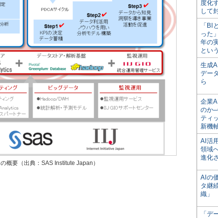
度化
して
「BI
った
年の
とい
生成
デー
ら
企業A
のか─
ティ
新機
AI
領域
進化
典：SAS Institute Japan）
AI
タ継
織」
「デ