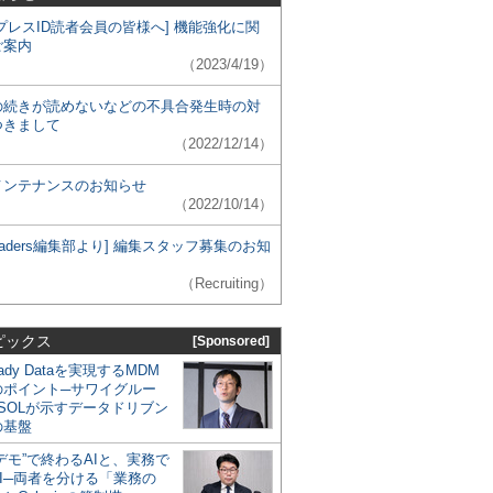
プレスID読者会員の皆様へ] 機能強化に関
ご案内
（2023/4/19）
の続きが読めないなどの不具合発生時の対
つきまして
（2022/12/14）
メンテナンスのお知らせ
（2022/10/14）
 Leaders編集部より] 編集スタッフ募集のお知
（Recruiting）
ピックス
[Sponsored]
eady Dataを実現するMDM
のポイント─サワイグルー
SOLが示すデータドリブン
の基盤
デモ”で終わるAIと、実務で
I─両者を分ける「業務の