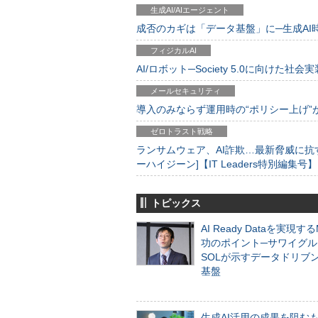
生成AI/AIエージェント
成否のカギは「データ基盤」に─生成AI時代
フィジカルAI
AI/ロボット─Society 5.0に向けた社会実
メールセキュリティ
導入のみならず運用時の“ポリシー上げ”が肝心
ゼロトラスト戦略
ランサムウェア、AI詐欺…最新脅威に抗
ーハイジーン]【IT Leaders特別編集号】
トピックス
AI Ready Dataを実現す
功のポイント─サワイグル
SOLが示すデータドリブ
基盤
生成AI活用の成果を阻む