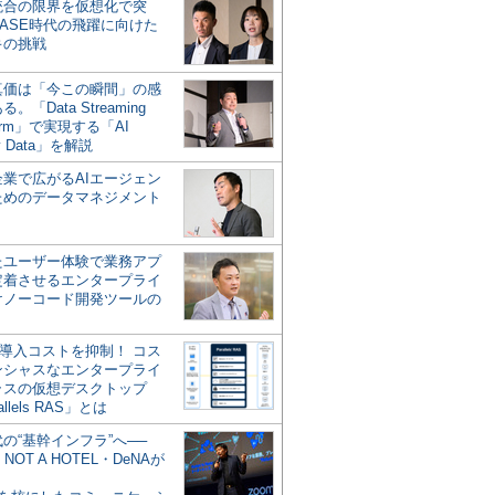
統合の限界を仮想化で突
ASE時代の飛躍に向けた
キの挑戦
の真価は「今この瞬間」の感
。「Data Streaming
form」で実現する「AI
y Data」を解説
企業で広がるAIエージェン
ためのデータマネジメント
？
たユーザー体験で業務アプ
定着させるエンタープライ
けノーコード開発ツールの
の導入コストを抑制！ コス
ンシャスなエンタープライ
ラスの仮想デスクトップ
allels RAS」とは
代の“基幹インフラ”へ──
NOT A HOTEL・DeNAが