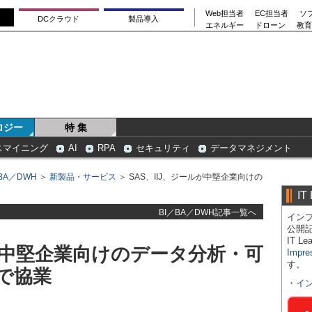
Web担当者
EC担当者
ソ
DCクラウド
製品導入
エネルギー
ドローン
教育
ロジー
特 集
スマイニング
AI
RPA
セキュリティ
データマネジメント
BA／DWH
＞
新製品・サービス
＞ SAS、IIJ、ジールが中堅企業向けの
IT
BI／BA／DWH記事一覧へ
インプ
公開
IT 
ルが中堅企業向けのデータ分析・可
Impre
す。
で協業
・
イ