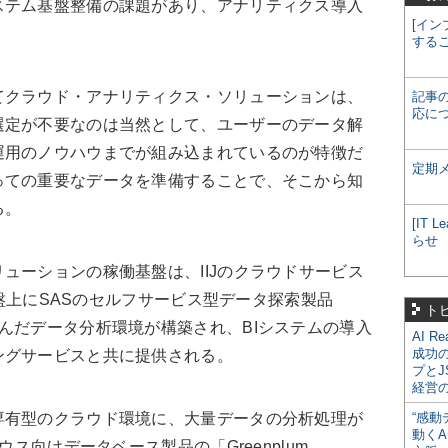
ステム基盤整備の課題があり、アナリティクス導入
[イン
する
クラウド・アナリティクス・ソリューションは、
記事
応に
選定が不要なのは当然として、ユーザーのデータ解
運用のノウハウまでが組み込まれているのが特徴だ
定期
っての重要なデータを準備することで、そこから知
る。
[IT
らせ
ーションの稼働基盤は、IIJのクラウドサービス
同基盤上にSASのセルフサービス型データ探索製品
ト
s」を組み込んだデータ分析環境が構築され、BIシステムの導入
AI R
成功
ングサービスと共に提供される。
プとJ
経営
有型のクラウド環境に、大量データの分析処理が
“感動
動くA
ウス向けデータベース製品の「Greenplum