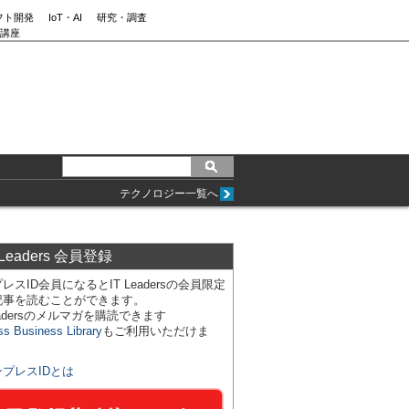
フト開発
IoT・AI
研究・調査
講座
テクノロジー一覧へ
 Leaders 会員登録
レスID会員になるとIT Leadersの会員限定
記事を読むことができます。
Leadersのメルマガを購読できます
ss Business Library
もご利用いただけま
ンプレスIDとは