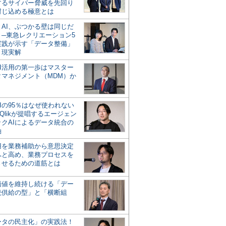
するサイバー脅威を先回り
封じ込める極意とは
とAI、ぶつかる壁は同じだ
」─東急レクリエーション5
実践が示す「データ整備」
う現実解
AI活用の第一歩はマスター
タマネジメント（MDM）か
Iの95％はなぜ使われない
Qlikが提唱するエージェン
ックAIによるデータ統合の
軸
活用を業務補助から意思決定
へと高め、業務プロセスを
させるための道筋とは
の価値を維持し続ける「デー
続供給の型」と「横断組
ータの民主化」の実践法！