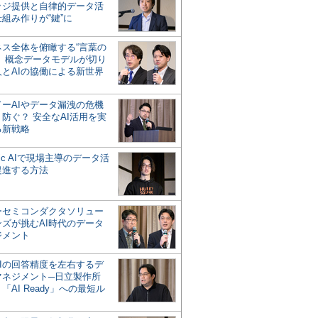
ッジ提供と自律的データ活
組み作りが“鍵”に
ネス全体を俯瞰する“言葉の
”、概念データモデルが切り
人とAIの協働による新世界
？
ドーAIやデータ漏洩の危機
防ぐ？ 安全なAI活用を実
る新戦略
ntic AIで現場主導のデータ活
促進する方法
ーセミコンダクタソリュー
ンズが挑むAI時代のデータ
ジメント
AIの回答精度を左右するデ
マネジメント─日立製作所
「AI Ready」への最短ル