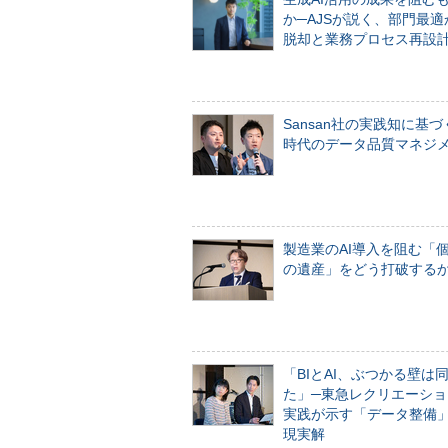
か─AJSが説く、部門最適
脱却と業務プロセス再設
Sansan社の実践知に基づ
時代のデータ品質マネジ
製造業のAI導入を阻む「
の遺産」をどう打破する
「BIとAI、ぶつかる壁は
た」─東急レクリエーショ
実践が示す「データ整備
現実解