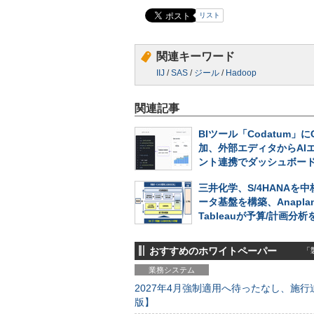
リスト
関連キーワード
IIJ
/
SAS
/
ジール
/
Hadoop
関連記事
BIツール「Codatum」に
加、外部エディタからAI
ント連携でダッシュボー
三井化学、S/4HANAを
ータ基盤を構築、Anapla
Tableauが予算/計画分
おすすめのホワイトペーパー
「製
業務システム
2027年4月強制適用へ待ったなし、施行迫
版】