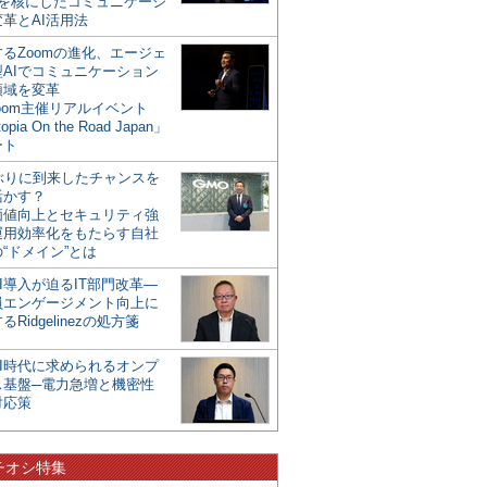
mを核にしたコミュニケーシ
革とAI活用法
るZoomの進化、エージェ
型AIでコミュニケーション
領域を変革
oom主催リアルイベント
opia On the Road Japan」
ート
年ぶりに到来したチャンスを
活かす？
価値向上とセキュリティ強
運用効率化をもたらす自社
“ドメイン”とは
I導入が迫るIT部門改革―
員エンゲージメント向上に
るRidgelinezの処方箋
AI時代に求められるオンプ
ス基盤─電力急増と機密性
対応策
チオシ特集