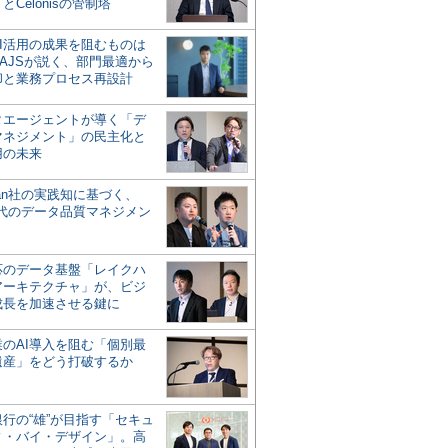
とCelonisの管制塔
AI活用の成果を阻むものは
AJSが説く、部門最適から
却と業務プロセス再設計
タエージェントが導く「デ
マネジメント」の民主化と
用の未来
san社の実践知に基づく、
時代のデータ品質マネジメン
対応のデータ基盤「レイクハ
アーキテクチャ」が、ビジ
成長を加速させる鍵に
業のAI導入を阻む「個別最
遺産」をどう打破するか
行の“雄”が目指す「セキュ
ィ・バイ・デザイン」。高