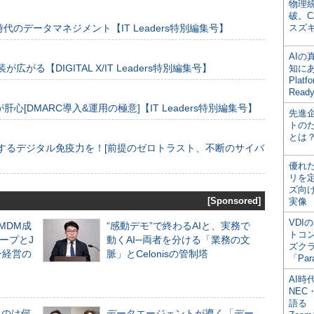
物理
破。C
のデータマネジメント【IT Leaders特別編集号】
スズ
AI
装が広がる【DIGITAL X/IT Leaders特別編集号】
知にある
Plat
Read
[DMARC導入&運用の極意]【IT Leaders特別編集号】
先進
トの
とは
するデジタル免疫力を！[前提のゼロトラスト、不断のサイバ
優れ
リを
ズ向
[Sponsored]
実像
VDI
るMDM成
“感動デモ”で終わるAIと、実務で
トコ
ープとJ
動くAI─両者を分ける「業務の文
ズク
ン経営の
脈」とCelonisの管制塔
「Par
AI時
NEC・
語る
ものは何
データエージェントが導く「デー