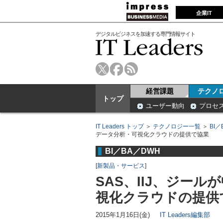
企業IT
デジタルビジネスを加速する専門情報サイト
経営課題
テクノ
トップ
ユーザー動向
プロセ
IT Leaders トップ
＞
テクノロジー一覧
＞
BI／
データ分析・可視化クラウドの提供で協業
BI／BA／DWH
[
新製品・サービス
]
SAS、IIJ、ジー
視化クラウドの提供
2015年1月16日(金)
IT Leaders編集部