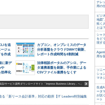
ナレ
用の仕
ビジ
地図
拓く
とは
シャ
をどう
現す
CLIを追
カプコン、オンプレミスのデータ
エージェ
分析基盤をクラウドDWHで刷新、
Age
ドを作成
レポート作成時間を8割削減
用を
中核に新デ
法律相談ポータルのアシロ、デー
nや
タ連携基盤を刷新、手作業による
ソニ
析を効率化
CSVファイル連携をなくす
ショ
マネ
品/サービス資料ダウンロードサイト「Impress Business Library」へ」
生成
ータ
が説く
る「新リース会計基準」対応の勘所【IT Leaders特別編集
ート