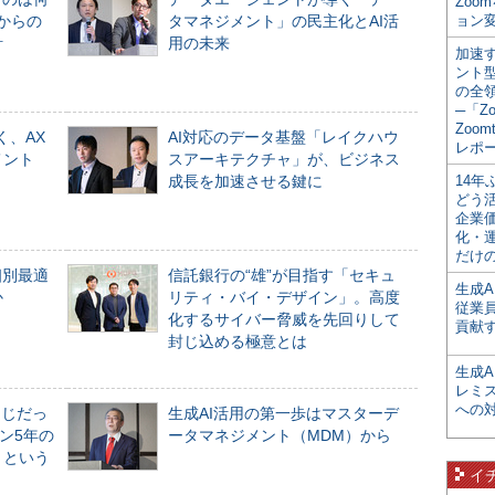
Zoo
からの
タマネジメント」の民主化とAI活
ョン変
計
用の未来
加速す
ント
の全
─「Z
Zoomt
く、AX
AI対応のデータ基盤「レイクハウ
レポ
メント
スアーキテクチャ」が、ビジネス
成長を加速させる鍵に
14
どう
企業
化・
だけの
個別最適
信託銀行の“雄”が目指す「セキュ
生成A
か
リティ・バイ・デザイン」。高度
従業
化するサイバー脅威を先回りして
貢献す
封じ込める極意とは
生成
レミ
への
同じだっ
生成AI活用の第一歩はマスターデ
ン5年の
ータマネジメント（MDM）から
」という
イ