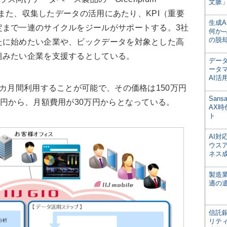
文脈」
る。また、収集したデータの活用にあたり、KPI（重要
生成
定まで一連のサイクルをジールがサポートする。3社
何か─
の脱
たに始めたい企業や、ビックデータを対象とした高
組みたい企業を支援するとしている。
デー
ータ
AI活
カ月間利用することが可能で、その価格は150万円
San
万円から、月額費用が30万円からとなっている。
AX
ト
AI
ウス
ネス
製造
適の
信託銀
リテ