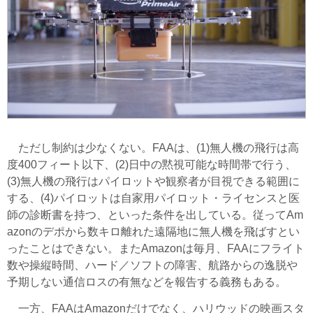
ただし制約は少なくない。FAAは、(1)無人機の飛行は高
度400フィート以下、(2)日中の黙視可能な時間帯で行う、
(3)無人機の飛行はパイロットや観察者が目視できる範囲に
する、(4)パイロットは自家用パイロット・ライセンスと医
師の診断書を持つ、といった条件を出している。従ってAm
azonのデポから数キロ離れた遠隔地に無人機を飛ばすとい
ったことはできない。またAmazonは毎月、FAAにフライト
数や操縦時間、ハード／ソフトの障害、航路からの逸脱や
予期しない通信ロスの有無などを報告する義務もある。
一方、FAAはAmazonだけでなく、ハリウッドの映画スタ