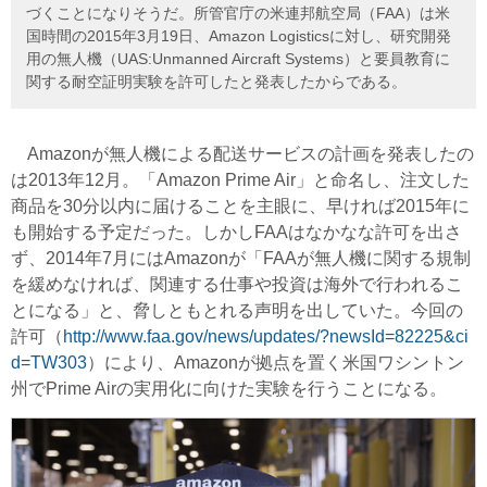
づくことになりそうだ。所管官庁の米連邦航空局（FAA）は米
国時間の2015年3月19日、Amazon Logisticsに対し、研究開発
用の無人機（UAS:Unmanned Aircraft Systems）と要員教育に
関する耐空証明実験を許可したと発表したからである。
Amazonが無人機による配送サービスの計画を発表したの
は2013年12月。「Amazon Prime Air」と命名し、注文した
商品を30分以内に届けることを主眼に、早ければ2015年に
も開始する予定だった。しかしFAAはなかなな許可を出さ
ず、2014年7月にはAmazonが「FAAが無人機に関する規制
を緩めなければ、関連する仕事や投資は海外で行われるこ
とになる」と、脅しともとれる声明を出していた。今回の
許可（
http://www.faa.gov/news/updates/?newsId=82225&ci
d=TW303
）により、Amazonが拠点を置く米国ワシントン
州でPrime Airの実用化に向けた実験を行うことになる。