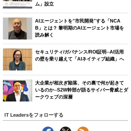
ム」設立
AIエージェントを“市民開発”する「NCA
B」とは？ 黎明期のAIエージェント市場を
読み解く
セキュリティ/ガバナンス/ROI証明─AI活用
の壁を乗り越えて「AIネイティブ組織」へ
大企業が相次ぎ陥落、その裏で何が起きて
いるのか─S2W幹部が語るサイバー脅威とダ
ークウェブの深層
IT Leadersをフォローする