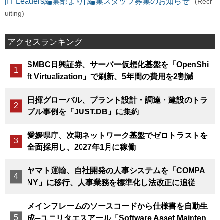
[IT Leaders編集部より] 編集スタッフ募集のお知らせ
(Recr
uiting)
アクセスランキング
SMBC日興証券、サーバー仮想化基盤を「OpenShi
ft Virtualization」で刷新、5年間の費用を2割減
日揮グローバル、プラント設計・調達・建設のトラ
ブル事例を「JUST.DB」に集約
愛媛県庁、次期ネットワーク基盤でゼロトラストを
全面採用し、2027年1月に稼働
ヤマト運輸、自社開発の人事システムを「COMPA
NY」に移行、人事業務を標準化し法改正に追従
メインフレームのソースコードから仕様書を自動生
成─ユニリタエスアール「Software Asset Mainten