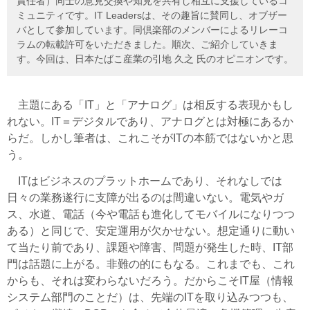
責任者）同士の意見交換や知見を共有し相互に支援しているコ
ミュニティです。IT Leadersは、その趣旨に賛同し、オブザー
バとして参加しています。同倶楽部のメンバーによるリレーコ
ラムの転載許可をいただきました。順次、ご紹介していきま
す。今回は、日本たばこ産業の引地 久之 氏のオピニオンです。
主題にある「IT」と「アナログ」は相反する表現かもし
れない。IT＝デジタルであり、アナログとは対極にあるか
らだ。しかし筆者は、これこそがITの本筋ではないかと思
う。
ITはビジネスのプラットホームであり、それなしでは
日々の業務遂行に支障が出るのは間違いない。電気やガ
ス、水道、電話（今や電話も進化してモバイルになりつつ
ある）と同じで、安定運用が欠かせない。想定通りに動い
て当たり前であり、課題や障害、問題が発生した時、IT部
門は話題に上がる。非難の的にもなる。これまでも、これ
からも、それは変わらないだろう。だからこそIT屋（情報
システム部門のことだ）は、先端のITを取り込みつつも、