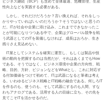
ビジネス継続（BCP）も含めて全体最適、危機管理、生産
性向上などを実践する必要がある。
しかし、それだけだろうか？言い換えれば、それをしっ
かりやっていればいいのだろうか？そうではないと思うの
だ。ITが社会や企業に溶け込み、これまでできなかったこ
とが可能になりつつある中で、企業はグローバル競争を戦
う武器としてのITを装備しなければ、成長はおろか、生き
残りさえ見込めない。
IT屋としてシステムを確実に運営し、もしくは製品や技
術の動向を把握するのは当然だが、それはあくまでもHow
である。そうではなく、ビジネス環境や企業の方向性、戦
略、目的、方針、ビジョンなどをWhatとし、これに対応す
る付加価値をつけて初めて、ITは武器になると筆者は考え
る。いわゆるビジネス戦略とIT戦略の融合である。何しろIT
を作るのも、使うのも、そして武器にするのも人間、すな
わちアナログである。活用する人の目線に立ち、その先を
見てこそITを活かせるのだ。