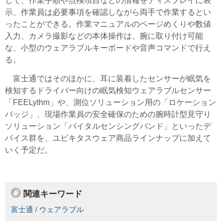
して、作業手順や点検項目などの情報をディスプレイに表
示、作業員は必要事項を確認しながら両手で作業するとい
ったことができる。作業マニュアルのページめくりや数値
入力、カメラ撮影などの本体操作は、腕に取り付け可能
な、小型のウェアラブルキーボードや音声コマンドで行え
る。
富士通ではそのほかに、耳に装着したセンサーが眠気を
検知するドライバー向けの眠気検知ウェアラブルセンサー
「FEELythm」や、測位ソリューション用の「ロケーション
バッジ」、現場作業員の安全確保のための腕時計型見守り
ソリューション「バイタルセンシングバンド」といったデ
バイス群を、ユビキタスウェア商品ラインナップに加えて
いく予定だ。
関連キーワード
富士通
/
ウェアラブル