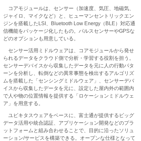
コアモジュールは、センサー（加速度、気圧、地磁気、
ジャイロ、マイクなど）と、ヒューマンセントリックエン
ジンを搭載したLSI、Bluetooth Low Energy（BLE）対応通
信機能をパッケージ化したもの。パルスセンサーやGPSな
どのオプションも用意している。
センサー活用ミドルウェアは、コアモジュールから発せ
られるデータをクラウド側で分析・学習する役割を担う。
センサーデバイスから収集したデータを元に人の行動パタ
ーンを分析し、転倒などの異常事態を検出するアルゴリズ
ムを搭載した「センシングミドルウェア」、センサーデバ
イスから収集したデータを元に、設定した屋内外の範囲内
で人や物の位置情報を提供する「ロケーションミドルウェ
ア」を用意する。
ユビキタスウェアをベースに、富士通が提供するビッグ
データ活用や統合認証、アプリケーション開発などのプラ
ットフォームと組み合わせることで、目的に沿ったソリュ
ーション/サービスを構築できる。オープンな仕様となって