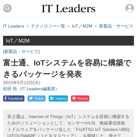
IT Leaders
＞
テクノロジー一覧
＞
IoT／M2M
＞
新製品・サービス
IoT／M2M
新製品・サービス
富士通、IoTシステムを容易に構築で
きるパッケージを発表
2015年5月12日(火)
杉田 悟（IT Leaders編集部）
!
Facebook
Twitter
Hatena
Pocket
富士通は、Internet of Things（IoT）システムを容易に構築する
ためのソリューションとして、センサーやLSI、無線通信技術、
ミドルウェアをパッケージ化した「FUJITSU IoT Solution UBIQ
UITOUSWARE（ユビキタスウェア）」を開発した。併せて、