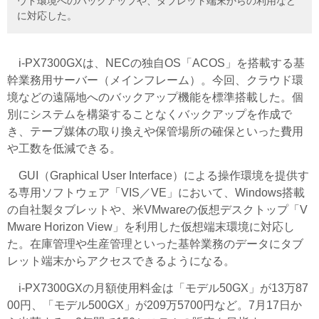
ウド環境へのバックアップや、タブレット端末からの利用など
に対応した。
i-PX7300GXは、NECの独自OS「ACOS」を搭載する基
幹業務用サーバー（メインフレーム）。今回、クラウド環
境などの遠隔地へのバックアップ機能を標準搭載した。個
別にシステムを構築することなくバックアップを作成で
き、テープ媒体の取り換えや保管場所の確保といった費用
や工数を低減できる。
GUI（Graphical User Interface）による操作環境を提供す
る専用ソフトウェア「VIS／VE」において、Windows搭載
の自社製タブレットや、米VMwareの仮想デスクトップ「V
Mware Horizon View」を利用した仮想端末環境に対応し
た。在庫管理や生産管理といった基幹業務のデータにタブ
レット端末からアクセスできるようになる。
i-PX7300GXの月額使用料金は「モデル50GX」が13万87
00円、「モデル500GX」が209万5700円など。7月17日か