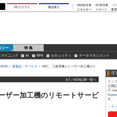
Web担当者
EC担当者
ソ
DCクラウド
製品導入
エネルギー
ドローン
教育
ロジー
特 集
スマイニング
AI
RPA
セキュリティ
データマネジメント
／M2M
＞
新製品・サービス
＞ NEC、三菱電機とレーザー加工機のリ
IT
IoT／M2M記事一覧へ
インプ
公開
IT 
レーザー加工機のリモートサービ
Impre
す。
・
イ