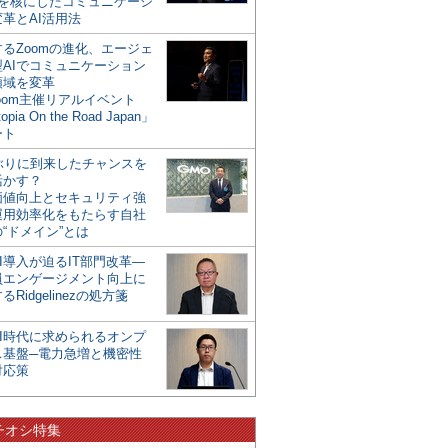
mを核にしたコミュニケーシ
革とAI活用法
るZoomの進化、エージェ
型AIでコミュニケーション
領域を変革
oom主催リアルイベント
opia On the Road Japan」
ート
年ぶりに到来したチャンスを
活かす？
価値向上とセキュリティ強
運用効率化をもたらす自社
“ドメイン”とは
I導入が迫るIT部門改革―
員エンゲージメント向上に
るRidgelinezの処方箋
AI時代に求められるオンプ
ス基盤─電力急増と機密性
対応策
チオシ特集