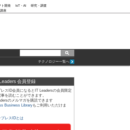
フト開発
IoT・AI
研究・調査
講座
テクノロジー一覧へ
 Leaders 会員登録
レスID会員になるとIT Leadersの会員限定
記事を読むことができます。
Leadersのメルマガを購読できます
ss Business Library
もご利用いただけま
ンプレスIDとは