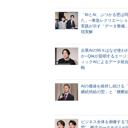
「BIとAI、ぶつかる壁は
た」─東急レクリエーショ
実践が示す「データ整備
現実解
企業AIの95％はなぜ使わ
か─Qlikが提唱するエー
ィックAIによるデータ統
軸
AIの価値を維持し続ける
継続供給の型」と「横断
ビジネス全体を俯瞰する“
図”、概念データモデルが