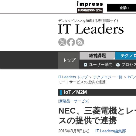
企業IT
デジタルビジネスを加速する専門情報サイト
経営課題
テクノ
トップ
ユーザー動向
プロセ
IT Leaders トップ
＞
テクノロジー一覧
＞
IoT
モートサービスの提供で連携
IoT／M2M
[
新製品・サービス
]
NEC、三菱電機と
スの提供で連携
2016年3月8日(火)
IT Leaders編集部