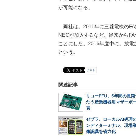
が可能になる。
両社は、2011年に三菱電機のFA統合
NECが加入するなど、従来からF
ことにした。2016年度中に、放
という。
リスト
関連記事
リコーPFU、5年間の長
たう産業機器用マザーボ
表
ゼブラ、ローカルAI処理
ンディターミナル、現場
像認識を省力化