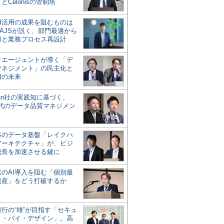
とCelonisの管制塔
AI活用の成果を阻むものは
AJSが説く、部門最適から
却と業務プロセス再設計
タエージェントが導く「デ
マネジメント」の民主化と
用の未来
san社の実践知に基づく、
時代のデータ品質マネジメン
対応のデータ基盤「レイクハ
アーキテクチャ」が、ビジ
成長を加速させる鍵に
業のAI導入を阻む「個別最
遺産」をどう打破するか
行の“雄”が目指す「セキュ
ィ・バイ・デザイン」。高