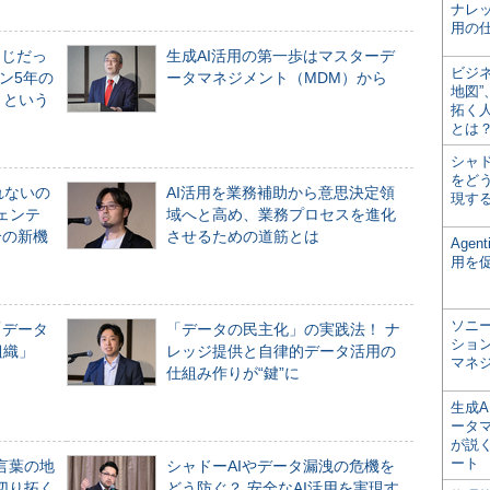
ナレ
用の仕
同じだっ
生成AI活用の第一歩はマスターデ
ビジ
ン5年の
ータマネジメント（MDM）から
地図
」という
拓く
とは
シャ
をどう
れないの
AI活用を業務補助から意思決定領
現す
ジェンテ
域へと高め、業務プロセスを進化
合の新機
させるための道筋とは
Age
用を
ソニ
「データ
「データの民主化」の実践法！ ナ
ショ
組織」
レッジ提供と自律的データ活用の
マネ
仕組み作りが“鍵”に
生成
ータ
が説く
ート
言葉の地
シャドーAIやデータ漏洩の危機を
切り拓く
どう防ぐ？ 安全なAI活用を実現す