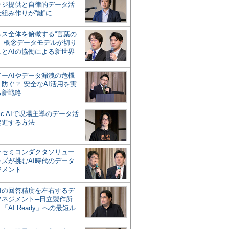
ッジ提供と自律的データ活
組み作りが“鍵”に
ネス全体を俯瞰する“言葉の
”、概念データモデルが切り
人とAIの協働による新世界
？
ドーAIやデータ漏洩の危機
防ぐ？ 安全なAI活用を実
る新戦略
ntic AIで現場主導のデータ活
促進する方法
ーセミコンダクタソリュー
ンズが挑むAI時代のデータ
ジメント
AIの回答精度を左右するデ
マネジメント─日立製作所
「AI Ready」への最短ル