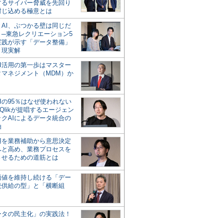
するサイバー脅威を先回り
封じ込める極意とは
とAI、ぶつかる壁は同じだ
」─東急レクリエーション5
実践が示す「データ整備」
う現実解
AI活用の第一歩はマスター
タマネジメント（MDM）か
Iの95％はなぜ使われない
Qlikが提唱するエージェン
ックAIによるデータ統合の
軸
活用を業務補助から意思決定
へと高め、業務プロセスを
させるための道筋とは
の価値を維持し続ける「デー
続供給の型」と「横断組
ータの民主化」の実践法！