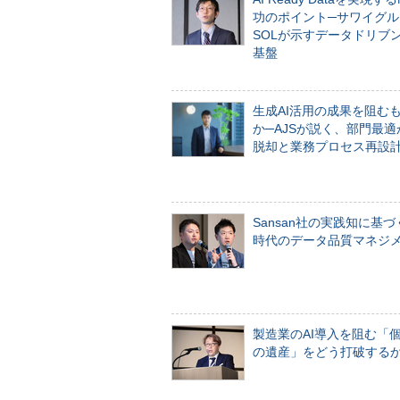
功のポイント─サワイグル
SOLが示すデータドリブ
基盤
生成AI活用の成果を阻む
か─AJSが説く、部門最適
脱却と業務プロセス再設
Sansan社の実践知に基づ
時代のデータ品質マネジ
製造業のAI導入を阻む「
の遺産」をどう打破する