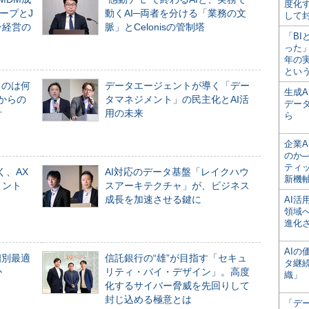
度化
ープとJ
動くAI─両者を分ける「業務の文
して
ン経営の
脈」とCelonisの管制塔
「BI
った
年の
とい
ものは何
データエージェントが導く「デー
生成
からの
タマネジメント」の民主化とAI活
デー
計
用の未来
ら
企業A
のか─
ティ
く、AX
AI対応のデータ基盤「レイクハウ
新機
メント
スアーキテクチャ」が、ビジネス
成長を加速させる鍵に
AI
領域
進化
AI
個別最適
信託銀行の“雄”が目指す「セキュ
タ継
か
リティ・バイ・デザイン」。高度
織」
化するサイバー脅威を先回りして
封じ込める極意とは
「デ