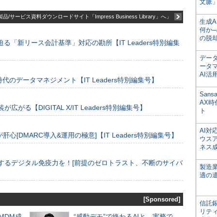
文脈」
品/サービス資料ダウンロードサイト「Impress Business Library」へ」
生成
何か─
の脱
る「新リース会計基準」対応の勘所【IT Leaders特別編集
デー
ータ
AI活
のデータマネジメント【IT Leaders特別編集号】
San
AX
装が広がる【DIGITAL X/IT Leaders特別編集号】
ト
AI
[DMARC導入&運用の極意]【IT Leaders特別編集号】
ウス
ネス
するデジタル免疫力を！[前提のゼロトラスト、不断のサイバ
製造
適の
[Sponsored]
信託銀
リテ
るMDM成
“感動デモ”で終わるAIと、実務で