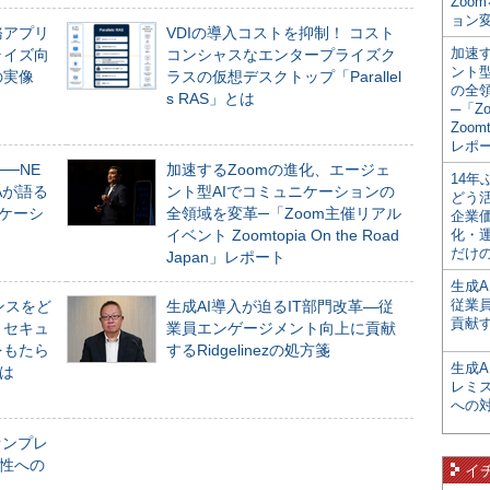
Zoo
ョン変
務アプリ
VDIの導入コストを抑制！ コスト
加速す
ライズ向
コンシャスなエンタープライズク
ント
の実像
ラスの仮想デスクトップ「Parallel
の全
s RAS」とは
─「Z
Zoomt
レポ
──NE
加速するZoomの進化、エージェ
14
NAが語る
ント型AIでコミュニケーションの
どう
ニケーシ
全領域を変革─「Zoom主催リアル
企業
イベント Zoomtopia On the Road
化・
だけの
Japan」レポート
生成A
従業
ンスをど
生成AI導入が迫るIT部門改革―従
貢献す
とセキュ
業員エンゲージメント向上に貢献
をもたら
するRidgelinezの処方箋
生成
とは
レミ
への
オンプレ
性への
イ