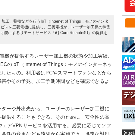
、蓄積などを行うIoT（Internet of Things：モノのインタ
ービスを三菱電機に提供し、三菱電機が、レーザー加工機の稼働
するリモートサービス「iQ Care Remote4U」の提供を
は、三菱電機が提供するレーザー加工機の状態や加工実績、
oT（Internet of Things：モノのインターネッ
化したもの。利用者はPCやスマートフォンなどから
障害やその予兆、加工予測時間などを確認できるよ
ターや外出先から、ユーザーのレーザー加工機に
を提供することもできる。そのために、安全性の高
ウェアVPNサービスを活用する。必要に応じてソフ
お
工条件の変更なども遠隔から実施でき、迅速な対処