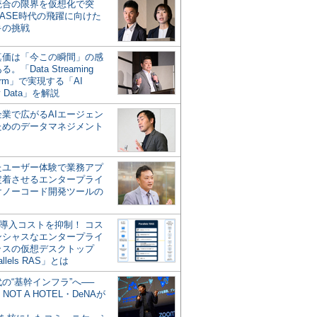
統合の限界を仮想化で突
ASE時代の飛躍に向けた
キの挑戦
の真価は「今この瞬間」の感
。「Data Streaming
form」で実現する「AI
y Data」を解説
企業で広がるAIエージェン
ためのデータマネジメント
？
たユーザー体験で業務アプ
定着させるエンタープライ
けノーコード開発ツールの
の導入コストを抑制！ コス
ンシャスなエンタープライ
ラスの仮想デスクトップ
allels RAS」とは
代の“基幹インフラ”へ──
NOT A HOTEL・DeNAが