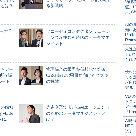
物理
界とは？
る新戦略
破。C
スズ
AI
知にある
データ活
ソニーセミコンダクタソリューシ
Plat
ョンズが挑むAI時代のデータマネ
Read
ジメント
先進
トの
とは
するデー
物理統合の限界を仮想化で突破。
優れ
所が説
CASE時代の飛躍に向けたスズキ
リを
ルート
の挑戦
ズ向
実像
VDI
トコ
ズク
」の感知
先進企業で広がるAIエージェント
「Par
Platfor
のためのデータマネジメントと
Dat
は？
AI時
NEC・
語る