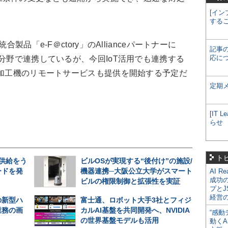
[イン
する
製品「e-F＠ctory」のAllianceパートナーに
記事
応に
A分野で連携しているが、今回IoT活用でも連携する
電加工機のリモートサービスも提供を開始する予定だ
定期
[IT
らせ
ト
期供給をう
ビルOSが実現する“後付け”の施設/
ードを発
機器連携─大阪公立大学がスマート
AI R
成功
ビルの権限制御と拡張性を実証
プとJ
経営
の新型ハ
富士通、ロボット大手3社とフィジ
業務の画
カルAI基盤を共同開発へ、NVIDIA
“感動
の世界基盤モデルも活用
動くA