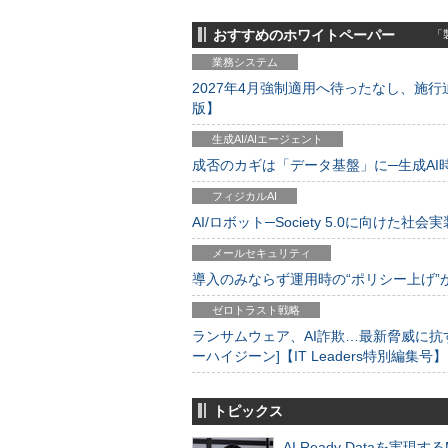
おすすめのホワイトペーパー
「製
業務システム
2027年4月強制適用へ待ったなし、施行迫
版】
生成AI/AIエージェント
成否のカギは「データ基盤」に─生成AI時代
フィジカルAI
AI/ロボット─Society 5.0に向けた社会実
メールセキュリティ
導入のみならず運用時の“ポリシー上げ”が肝心
ゼロトラスト戦略
ランサムウェア、AI詐欺…最新脅威に抗
ーハイジーン]【IT Leaders特別編集号】
トピックス
AI Ready Dataを実現す