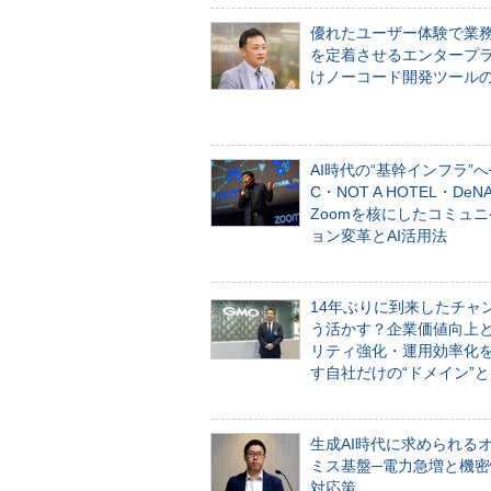
優れたユーザー体験で業
を定着させるエンタープ
けノーコード開発ツール
AI時代の“基幹インフラ”へ
C・NOT A HOTEL・De
Zoomを核にしたコミュ
ョン変革とAI活用法
14年ぶりに到来したチャ
う活かす？企業価値向上
リティ強化・運用効率化
す自社だけの“ドメイン”
生成AI時代に求められる
ミス基盤─電力急増と機密
対応策