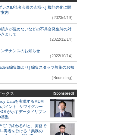
プレスID読者会員の皆様へ] 機能強化に関
ご案内
（2023/4/19）
の続きが読めないなどの不具合発生時の対
つきまして
（2022/12/14）
メンテナンスのお知らせ
（2022/10/14）
 Leaders編集部より] 編集スタッフ募集のお知
（Recruiting）
ピックス
[Sponsored]
eady Dataを実現するMDM
のポイント─サワイグルー
SOLが示すデータドリブン
の基盤
デモ”で終わるAIと、実務で
I─両者を分ける「業務の