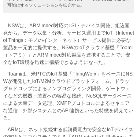
可能にするソリューションを拡充する。
NSWは、ARM mbed対応のLSI・デバイス開発、組込開
発から、データ収集・分析、サービス運用までIoT（Internet
of Things：モノのインターネット）サービス提供に必要な
製品を一元的に提供する。NSWのIoTクラウド基盤「Toami
（トアミ）」とARM mbed対応製品を連携することで、安
全なIoT環境を迅速に構築できるようになった。
Toamiは、米PTCのIoT基盤「ThingWorx」をベースにNS
Wが開発したIoT/M2Mクラウドプラットフォーム。ドラッ
グ＆ドロップによるノンプログラミング開発、ゲートウェ
イなどの機器・装置への容易な接続、NoSQLデータベース
による大量データ処理、XMPPプロトコルによるセキュア
な通信、外部システムとのAPI連携といった特徴を備えてい
る。
ARMは、ネット接続する低消費電力で安全なIoTデバイス
の技術とエコシステムである「ARM mbed IoT Platform」を