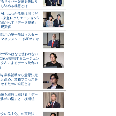
するサイバー脅威を先回り
封じ込める極意とは
とAI、ぶつかる壁は同じだ
」─東急レクリエーション5
実践が示す「データ整備」
う現実解
AI活用の第一歩はマスター
タマネジメント（MDM）か
Iの95％はなぜ使われない
Qlikが提唱するエージェン
ックAIによるデータ統合の
軸
活用を業務補助から意思決定
へと高め、業務プロセスを
させるための道筋とは
の価値を維持し続ける「デー
続供給の型」と「横断組
ータの民主化」の実践法！