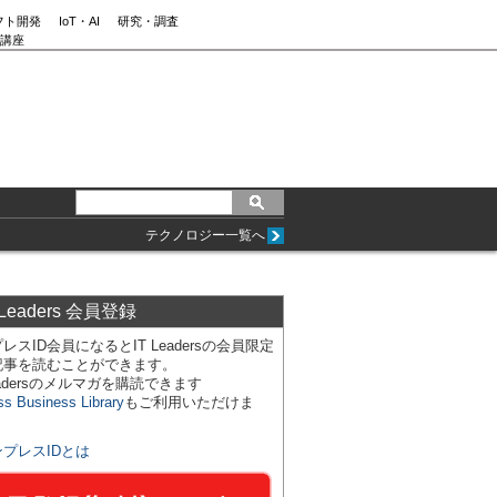
フト開発
IoT・AI
研究・調査
講座
テクノロジー一覧へ
 Leaders 会員登録
レスID会員になるとIT Leadersの会員限定
記事を読むことができます。
Leadersのメルマガを購読できます
ss Business Library
もご利用いただけま
ンプレスIDとは