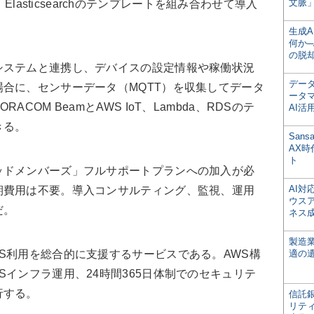
文脈」
T、Elasticsearchのテンプレートを組み合わせて導入
生成
何か─
の脱
ステムと連携し、デバイスの設定情報や稼働状況
デー
合に、センサーデータ（MQTT）を収集してデータ
ータ
COM BeamとAWS IoT、Lambda、RDSのテ
AI活
きる。
San
AX
ト
ドメンバーズ」フルサポートプランへの加入が必
AI
期費用は不要。導入コンサルティング、監視、運用
ウス
だ。
ネス
製造
S利用を総合的に支援するサービスである。AWS構
適の
Sインフラ運用、24時間365日体制でのセキュリテ
行する。
信託銀
リテ