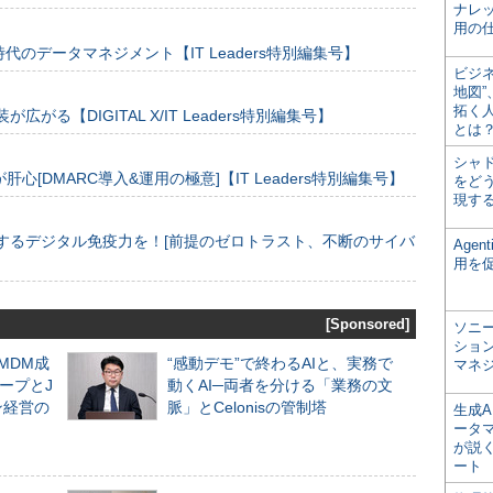
ナレ
用の仕
のデータマネジメント【IT Leaders特別編集号】
ビジ
地図
拓く
装が広がる【DIGITAL X/IT Leaders特別編集号】
とは
シャ
[DMARC導入&運用の極意]【IT Leaders特別編集号】
をどう
現す
するデジタル免疫力を！[前提のゼロトラスト、不断のサイバ
Age
用を
[Sponsored]
ソニ
ショ
るMDM成
“感動デモ”で終わるAIと、実務で
マネ
ープとJ
動くAI─両者を分ける「業務の文
ン経営の
脈」とCelonisの管制塔
生成
ータ
が説く
ート