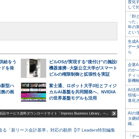
度化
して
「BI
った
年の
とい
生成
デー
ら
期供給をう
ビルOSが実現する“後付け”の施設/
企業A
ードを発
機器連携─大阪公立大学がスマート
のか─
ビルの権限制御と拡張性を実証
ティ
新機
の新型ハ
富士通、ロボット大手3社とフィジ
AI
業務の画
カルAI基盤を共同開発へ、NVIDIA
領域
の世界基盤モデルも活用
進化
AI
品/サービス資料ダウンロードサイト「Impress Business Library」へ」
タ継
織」
る「新リース会計基準」対応の勘所【IT Leaders特別編集
「デ