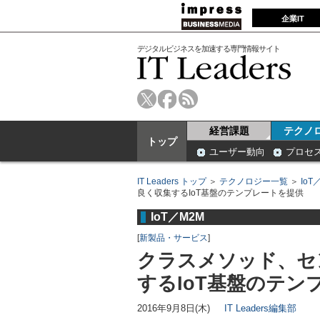
企業IT
デジタルビジネスを加速する専門情報サイト
経営課題
テクノ
トップ
ユーザー動向
プロセ
IT Leaders トップ
＞
テクノロジー一覧
＞
IoT
良く収集するIoT基盤のテンプレートを提供
IoT／M2M
[
新製品・サービス
]
クラスメソッド、セ
するIoT基盤のテン
2016年9月8日(木)
IT Leaders編集部