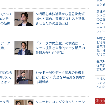
Zoo
ョン変
加速す
れないの
AI活用を業務補助から意思決定領
ント
ジェンテ
域へと高め、業務プロセスを進化
の全
合の新機
させるための道筋とは
─「Z
Zoomt
レポ
14
どう
「データ
「データの民主化」の実践法！ ナ
企業
組織」
レッジ提供と自律的データ活用の
化・
仕組み作りが“鍵”に
だけの
生成A
従業
貢献す
言葉の地
シャドーAIやデータ漏洩の危機を
切り拓く
どう防ぐ？ 安全なAI活用を実現す
生成
界とは？
る新戦略
レミ
への
イ
データ活
ソニーセミコンダクタソリューシ