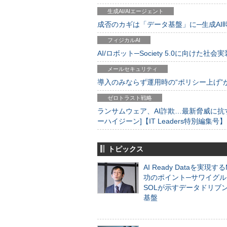
生成AI/AIエージェント
成否のカギは「データ基盤」に─生成AI時代
フィジカルAI
AI/ロボット─Society 5.0に向けた社会実
メールセキュリティ
導入のみならず運用時の“ポリシー上げ”が肝心
ゼロトラスト戦略
ランサムウェア、AI詐欺…最新脅威に抗
ーハイジーン]【IT Leaders特別編集号】
トピックス
AI Ready Dataを実現す
功のポイント─サワイグル
SOLが示すデータドリブ
基盤