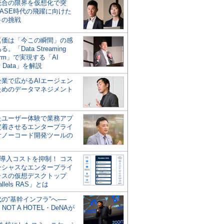
統合の限界を仮想化で突
ASE時代の飛躍に向けた
キの挑戦
の真価は「今この瞬間」の感
。「Data Streaming
form」で実現する「AI
y Data」を解説
企業で広がるAIエージェン
ためのデータマネジメント
？
たユーザー体験で業務アプ
定着させるエンタープライ
けノーコード開発ツールの
の導入コストを抑制！ コス
ンシャスなエンタープライ
ラスの仮想デスクトップ
allels RAS」とは
代の“基幹インフラ”へ──
NOT A HOTEL・DeNAが