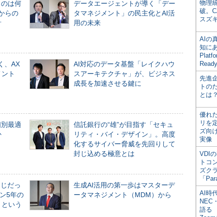
物理
ものは何
データエージェントが導く「デー
破。C
からの
タマネジメント」の民主化とAI活
スズ
計
用の未来
AI
知にある
Plat
く、AX
AI対応のデータ基盤「レイクハウ
Read
メント
スアーキテクチャ」が、ビジネス
先進
成長を加速させる鍵に
トの
とは
優れ
リを
個別最適
信託銀行の“雄”が目指す「セキュ
ズ向
か
リティ・バイ・デザイン」。高度
実像
化するサイバー脅威を先回りして
封じ込める極意とは
VDI
トコ
ズク
「Par
同じだっ
生成AI活用の第一歩はマスターデ
AI時
ン5年の
ータマネジメント（MDM）から
NEC・
」という
語る