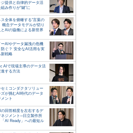
ッジ提供と自律的データ活
組み作りが“鍵”に
ネス全体を俯瞰する“言葉の
”、概念データモデルが切り
人とAIの協働による新世界
？
ドーAIやデータ漏洩の危機
防ぐ？ 安全なAI活用を実
る新戦略
ntic AIで現場主導のデータ活
促進する方法
ーセミコンダクタソリュー
ンズが挑むAI時代のデータ
ジメント
AIの回答精度を左右するデ
マネジメント─日立製作所
「AI Ready」への最短ル