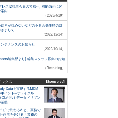
プレスID読者会員の皆様へ] 機能強化に関
ご案内
（2023/4/19）
の続きが読めないなどの不具合発生時の対
つきまして
（2022/12/14）
メンテナンスのお知らせ
（2022/10/14）
 Leaders編集部より] 編集スタッフ募集のお知
（Recruiting）
ピックス
[Sponsored]
eady Dataを実現するMDM
のポイント─サワイグルー
SOLが示すデータドリブン
の基盤
デモ”で終わるAIと、実務で
I─両者を分ける「業務の