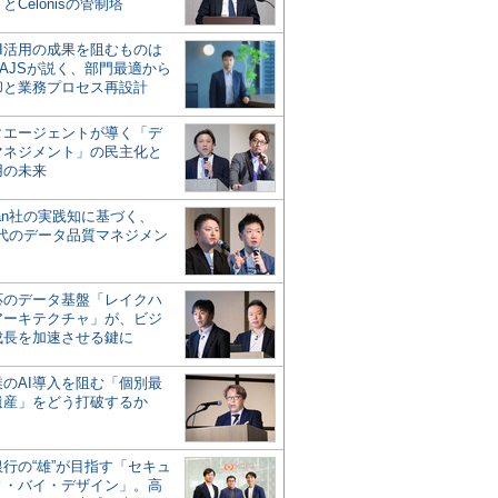
とCelonisの管制塔
AI活用の成果を阻むものは
AJSが説く、部門最適から
却と業務プロセス再設計
タエージェントが導く「デ
マネジメント」の民主化と
用の未来
san社の実践知に基づく、
時代のデータ品質マネジメン
対応のデータ基盤「レイクハ
アーキテクチャ」が、ビジ
成長を加速させる鍵に
業のAI導入を阻む「個別最
遺産」をどう打破するか
行の“雄”が目指す「セキュ
ィ・バイ・デザイン」。高