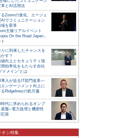
mを核にしたコミュニケーシ
革とAI活用法
るZoomの進化、エージェ
型AIでコミュニケーション
領域を変革
oom主催リアルイベント
opia On the Road Japan」
ート
年ぶりに到来したチャンスを
活かす？
価値向上とセキュリティ強
運用効率化をもたらす自社
“ドメイン”とは
I導入が迫るIT部門改革―
員エンゲージメント向上に
るRidgelinezの処方箋
AI時代に求められるオンプ
ス基盤─電力急増と機密性
対応策
チオシ特集