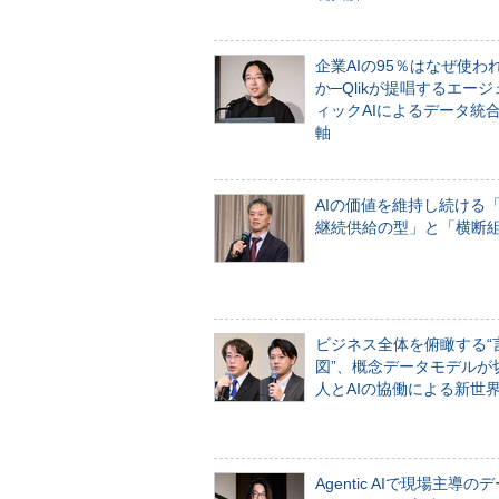
企業AIの95％はなぜ使わ
か─Qlikが提唱するエー
ィックAIによるデータ統
軸
AIの価値を維持し続ける
継続供給の型」と「横断
ビジネス全体を俯瞰する“
図”、概念データモデルが
人とAIの協働による新世
Agentic AIで現場主導の