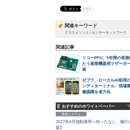
リスト
関連キーワード
クラスメソッド
/
センサーネットワーク
関連記事
リコーPFU、5年間の長
たう産業機器用マザーボ
表
ゼブラ、ローカルAI処理
ンディターミナル、現場
像認識を省力化
おすすめのホワイトペーパー
「製
業務システム
2027年4月強制適用へ待ったなし、施行迫
版】