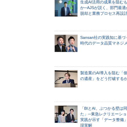
生成AI活用の成果を阻む
か─AJSが説く、部門最適
脱却と業務プロセス再設
Sansan社の実践知に基づ
時代のデータ品質マネジ
製造業のAI導入を阻む「
の遺産」をどう打破する
「BIとAI、ぶつかる壁は
た」─東急レクリエーショ
実践が示す「データ整備
現実解