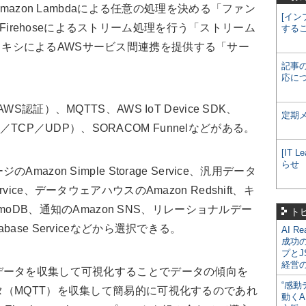
mazon Lambdaによる任意の処理を決める「ファン
[イン
is Firehoseによるストリーム処理を行う「ストリーム
する
wayプロキシによるAWSサービス間連携を提供する「サー
記事
応に
証）、MQTTS、AWS IoT Device SDK、
定期
P／TCP／UDP）、SORACOM Funnelなどがある。
[IT
らせ
on Simple Storage Service、汎用データ
 Service、データウェアハウスのAmazon Redshift、キ
amoDB、通知のAmazon SNS、リレーショナルデー
ト
atabase Serviceなどから選択できる。
AI R
成功
プとJ
経営
ータを収集して可視化することでデータの傾向を
“感動
（MQTT）を収集して簡易的に可視化するのであれ
動くA