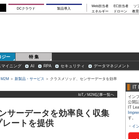
Web担当者
EC担当者
ソ
DCクラウド
製品導入
エネルギー
ドローン
教育
ロジー
特 集
スマイニング
AI
RPA
セキュリティ
データマネジメント
／M2M
＞
新製品・サービス
＞ クラスメソッド、センサーデータを効率
IT
IoT／M2M記事一覧へ
インプ
公開
IT 
ンサーデータを効率良く収集
Impre
す。
プレートを提供
・
イ