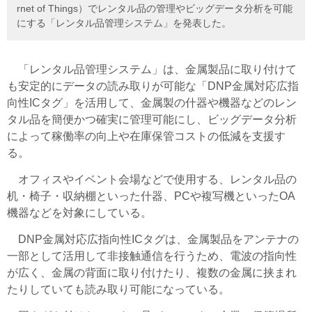
rnet of Things）でレンタル品の管理やビッグデータ分析を可能
にする「レンタル品管理システム」を発表した。
「レンタル品管理システム」は、金属製品に取り付けて
も安定的にデータの読み取りが可能な「DNP金属対応広指
向性ICタグ」を活用して、金属製の什器や機器などのレン
タル品を簡便かつ確実に管理可能にし、ビッグデータ分析
によって稼働率の向上や在庫保管コストの低減を支援す
る。
オフィスやイベント会場などで使用する、レンタル品の
机・椅子・収納棚といった什器、PCや複写機といったOA
機器などを対象にしている。
DNP金属対応広指向性ICタグは、金属製品をアンテナの
一部として活用して非接触通信を行うため、電波の指向性
が広く、金属の背面に取り付けたり、複数の金属に挟まれ
たりしていても読み取り可能になっている。