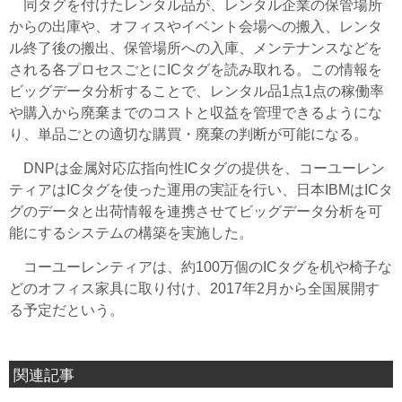
同タグを付けたレンタル品が、レンタル企業の保管場所
からの出庫や、オフィスやイベント会場への搬入、レンタ
ル終了後の搬出、保管場所への入庫、メンテナンスなどを
される各プロセスごとにICタグを読み取れる。この情報を
ビッグデータ分析することで、レンタル品1点1点の稼働率
や購入から廃棄までのコストと収益を管理できるようにな
り、単品ごとの適切な購買・廃棄の判断が可能になる。
DNPは金属対応広指向性ICタグの提供を、コーユーレン
ティアはICタグを使った運用の実証を行い、日本IBMはICタ
グのデータと出荷情報を連携させてビッグデータ分析を可
能にするシステムの構築を実施した。
コーユーレンティアは、約100万個のICタグを机や椅子な
どのオフィス家具に取り付け、2017年2月から全国展開す
る予定だという。
関連記事