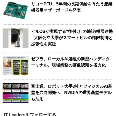
リコーPFU、5年間の長期供給をうたう産業
機器用マザーボードを発表
ビルOSが実現する“後付け”の施設/機器連携
─大阪公立大学がスマートビルの権限制御と
拡張性を実証
ゼブラ、ローカルAI処理の新型ハンディタ
ーミナル、現場業務の画像認識を省力化
富士通、ロボット大手3社とフィジカルAI基
盤を共同開発へ、NVIDIAの世界基盤モデル
も活用
IT Leadersをフォローする