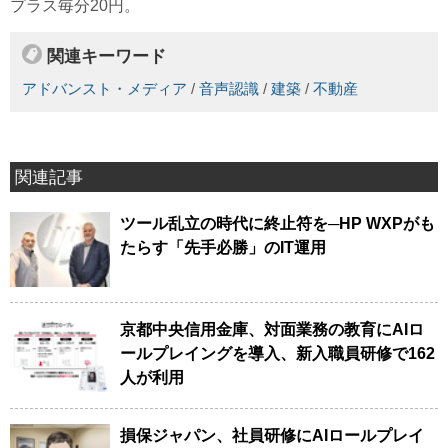
プラス毎分20円。
関連キーワード
アドバンスト・メディア
/
音声認識
/
建築
/
不動産
関連記事
ツール乱立の時代に終止符を─HP WXPがも
たらす「先手必勝」のIT運用
京都中央信用金庫、対面業務の教育にAIロ
ールプレイングを導入、新入職員研修で162
人が利用
損保ジャパン、社員研修にAIロールプレイ