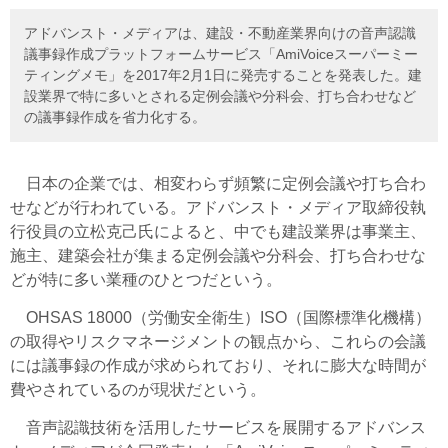
アドバンスト・メディアは、建設・不動産業界向けの音声認識
議事録作成プラットフォームサービス「AmiVoiceスーパーミー
ティングメモ」を2017年2月1日に発売することを発表した。建
設業界で特に多いとされる定例会議や分科会、打ち合わせなど
の議事録作成を省力化する。
日本の企業では、相変わらず頻繁に定例会議や打ち合わ
せなどが行われている。アドバンスト・メディア取締役執
行役員の立松克己氏によると、中でも建設業界は事業主、
施主、建築会社が集まる定例会議や分科会、打ち合わせな
どが特に多い業種のひとつだという。
OHSAS 18000（労働安全衛生）ISO（国際標準化機構）
の取得やリスクマネージメントの観点から、これらの会議
には議事録の作成が求められており、それに膨大な時間が
費やされているのが現状だという。
音声認識技術を活用したサービスを展開するアドバンス