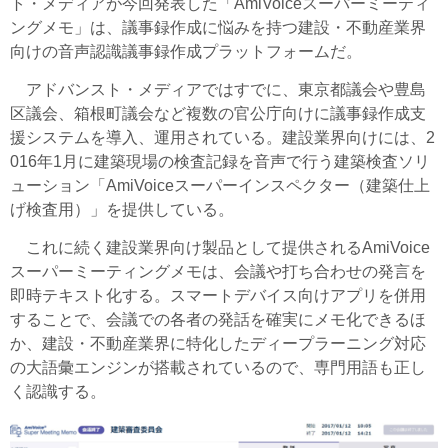
ト・メディアが今回発表した「AmiVoiceスーパーミーティ
ングメモ」は、議事録作成に悩みを持つ建設・不動産業界
向けの音声認識議事録作成プラットフォームだ。
アドバンスト・メディアではすでに、東京都議会や豊島
区議会、箱根町議会など複数の官公庁向けに議事録作成支
援システムを導入、運用されている。建設業界向けには、2
016年1月に建築現場の検査記録を音声で行う建築検査ソリ
ューション「AmiVoiceスーパーインスペクター（建築仕上
げ検査用）」を提供している。
これに続く建設業界向け製品として提供されるAmiVoice
スーパーミーティングメモは、会議や打ち合わせの発言を
即時テキスト化する。スマートデバイス向けアプリを併用
することで、会議での各者の発話を確実にメモ化できるほ
か、建設・不動産業界に特化したディープラーニング対応
の大語彙エンジンが搭載されているので、専門用語も正し
く認識する。