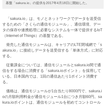
基盤「sakura.io」の提供を2017年4月18日に開始した。
「sakura.io」は、モノとネットワークでデータを送受信
するための「さくらの通信モジュール」、通信環境、デー
タの保存や連携処理に必要なシステムを一体で提供するIoT
（Internet of Things）の基盤である。
発売した通信モジュールは、キャリアのLTE閉域網で「s
akura.io」に接続しデータを送受信する「単体方式」に対応
する。
従量課金については、通信モジュールとsakura.io間で通
信をする場合に消費する「sakura.ioポイント」を採用して
いる。日本国内では、1回の通信あたり1ポイント消費す
る。
価格は、通信モジュールが1台当たり8000円で、sakura.i
oの月額利用料金が通信モジュール1台につき月額60円。sa
kura.ioポイントは、通信モジュールを初めてコントロール