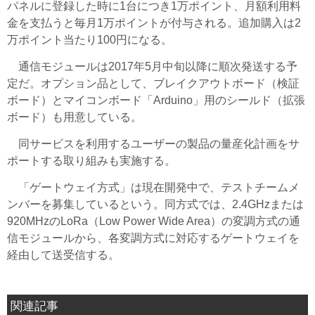
パネルに登録した時に1台につき1万ポイント、月額利用料
金を支払うと毎月1万ポイントが付与される。追加購入は2
万ポイント当たり100円になる。
通信モジュールは2017年5月中旬以降に順次発送する予
定だ。オプション品として、ブレイクアウトボード（検証
ボード）とマイコンボード「Arduino」用のシールド（拡張
ボード）も用意している。
同サービスを利用するユーザーの製品の量産化計画をサ
ポートする取り組みも実施する。
「ゲートウェイ方式」は現在開発中で、テストチームメ
ンバーを募集しているという。同方式では、2.4GHzまたは
920MHzのLoRa（Low Power Wide Area）の変調方式の通
信モジュールから、各変調方式に対応するゲートウェイを
経由して送受信する。
関連記事