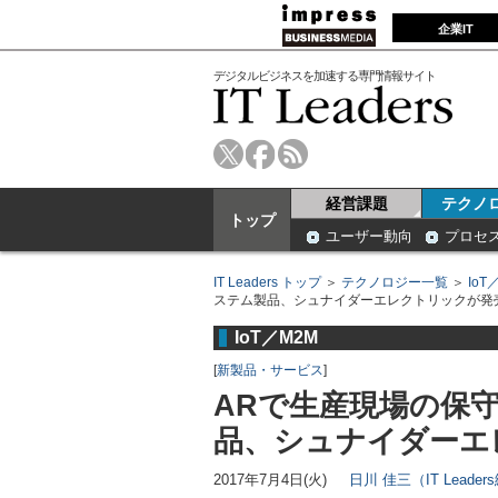
企業IT
デジタルビジネスを加速する専門情報サイト
経営課題
テクノ
トップ
ユーザー動向
プロセ
IT Leaders トップ
＞
テクノロジー一覧
＞
IoT
ステム製品、シュナイダーエレクトリックが発
IoT／M2M
[
新製品・サービス
]
ARで生産現場の保
品、シュナイダーエ
2017年7月4日(火)
日川 佳三（IT Leade