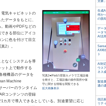
文脈」
生成
電気キャビネットの
何か─
の脱
したデータをもとに、
。動画やPDFなどの
デー
ータ
覧できる部位にアイコ
AI活
コンに色を付けて目立
真2）。
San
AX
ト
となくシステムを導
AI
レット上で動作する
ウス
ネス
各種機器のデータを
写真2●iPadの背面カメラで工場設備
を映すと、工場設備の操作箇所や保
 Machine
製造
守に関する情報を閲覧できる
適の
ARサーバーのランタイム
拡大画像表示
ARコンテンツの登録
信託銀
で1カ月で導入できるとしている。別途要望に応じ
リテ