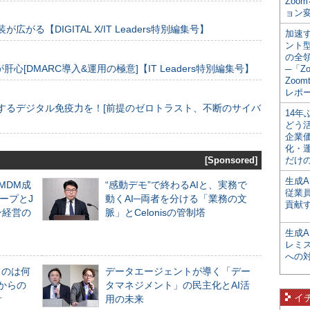
Zoo
ョン変
装が広がる【DIGITAL X/IT Leaders特別編集号】
加速す
ント
の全
[DMARC導入&運用の極意]【IT Leaders特別編集号】
─「Z
Zoomt
レポ
するデジタル免疫力を！[前提のゼロトラスト、不断のサイバ
14
どう
企業
化・
[Sponsored]
だけの
生成A
るMDM成
“感動デモ”で終わるAIと、実務で
従業
ープとJ
動くAI─両者を分ける「業務の文
貢献す
ン経営の
脈」とCelonisの管制塔
生成
レミ
への
ものは何
データエージェントが導く「デー
からの
タマネジメント」の民主化とAI活
イ
計
用の未来