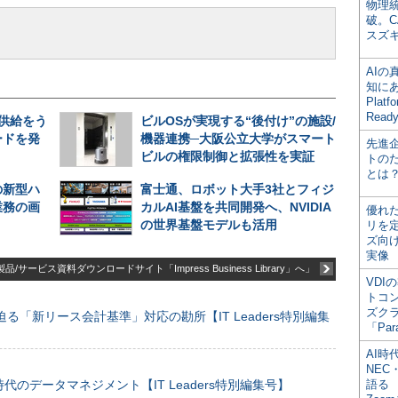
物理
破。C
スズ
AI
知にある
Plat
Read
期供給をう
ビルOSが実現する“後付け”の施設/
ードを発
機器連携─大阪公立大学がスマート
先進
ビルの権限制御と拡張性を実証
トの
とは
の新型ハ
富士通、ロボット大手3社とフィジ
業務の画
カルAI基盤を共同開発へ、NVIDIA
優れ
の世界基盤モデルも活用
リを
ズ向
実像
品/サービス資料ダウンロードサイト「Impress Business Library」へ」
VDI
トコ
ズク
る「新リース会計基準」対応の勘所【IT Leaders特別編集
「Par
AI時
NEC・
のデータマネジメント【IT Leaders特別編集号】
語る