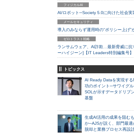
フィジカルAI
AI/ロボット─Society 5.0に向けた社会実
メールセキュリティ
導入のみならず運用時の“ポリシー上げ”が肝心
ゼロトラスト戦略
ランサムウェア、AI詐欺…最新脅威に抗
ーハイジーン]【IT Leaders特別編集号】
トピックス
AI Ready Dataを実現す
功のポイント─サワイグル
SOLが示すデータドリブ
基盤
生成AI活用の成果を阻む
か─AJSが説く、部門最適
脱却と業務プロセス再設