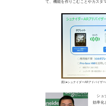
て、機能を作りこむことやカスタ
図1●シュナイダーARアドバイザ
シュナ
効率化