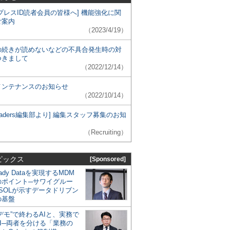
プレスID読者会員の皆様へ] 機能強化に関
ご案内
（2023/4/19）
の続きが読めないなどの不具合発生時の対
つきまして
（2022/12/14）
メンテナンスのお知らせ
（2022/10/14）
 Leaders編集部より] 編集スタッフ募集のお知
（Recruiting）
ピックス
[Sponsored]
eady Dataを実現するMDM
のポイント─サワイグルー
SOLが示すデータドリブン
の基盤
デモ”で終わるAIと、実務で
I─両者を分ける「業務の