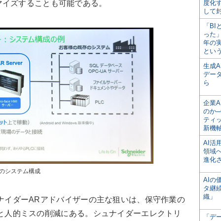
マイズすることも可能である。
度化
して
「BI
った
年の
とい
生成
デー
ら
企業A
のか─
ティ
新機
AI
領域
進化
ーのシステム構成
AI
タ継
織」
イダーARアドバイザーの主な狙いは、保守作業の
と人的ミスの削減にある。シュナイダーエレクトリ
「デ