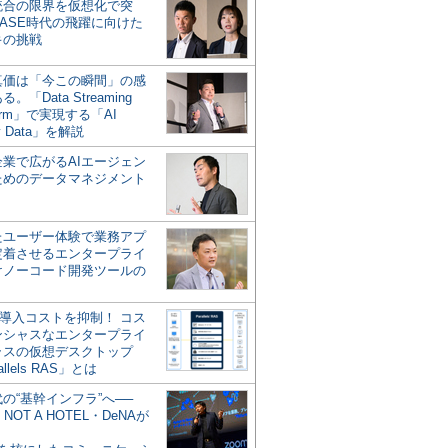
統合の限界を仮想化で突
ASE時代の飛躍に向けた
キの挑戦
の真価は「今この瞬間」の感
。「Data Streaming
form」で実現する「AI
y Data」を解説
企業で広がるAIエージェン
ためのデータマネジメント
？
たユーザー体験で業務アプ
定着させるエンタープライ
けノーコード開発ツールの
の導入コストを抑制！ コス
ンシャスなエンタープライ
ラスの仮想デスクトップ
allels RAS」とは
代の“基幹インフラ”へ──
NOT A HOTEL・DeNAが