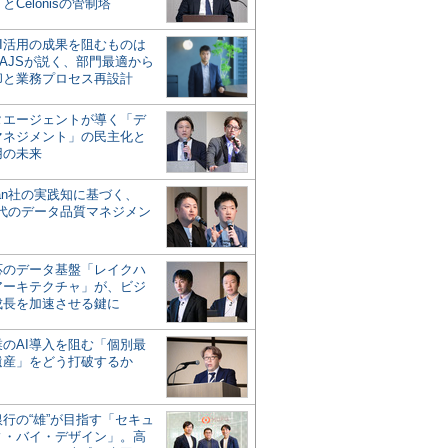
とCelonisの管制塔
AI活用の成果を阻むものは
AJSが説く、部門最適から
却と業務プロセス再設計
タエージェントが導く「デ
マネジメント」の民主化と
用の未来
san社の実践知に基づく、
時代のデータ品質マネジメン
対応のデータ基盤「レイクハ
アーキテクチャ」が、ビジ
成長を加速させる鍵に
業のAI導入を阻む「個別最
遺産」をどう打破するか
行の“雄”が目指す「セキュ
ィ・バイ・デザイン」。高