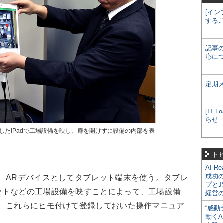
[イン
する
記事
応に
定期
[IT
らせ
したiPadで工場設備を映し、扉を開けずに設備の内部を表
ト
AI R
成功
、ARデバイスとしてタブレット端末を使う。タブレ
プとJ
ットなどの工場設備を映すことによって、工場設備
経営
し、これらにヒモ付けて登録しておいた操作マニュア
“感動
動くA