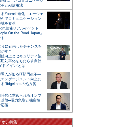
mを核にしたコミュニケーシ
革とAI活用法
るZoomの進化、エージェ
型AIでコミュニケーション
領域を変革
oom主催リアルイベント
opia On the Road Japan」
ート
年ぶりに到来したチャンスを
活かす？
価値向上とセキュリティ強
運用効率化をもたらす自社
“ドメイン”とは
I導入が迫るIT部門改革―
員エンゲージメント向上に
るRidgelinezの処方箋
AI時代に求められるオンプ
ス基盤─電力急増と機密性
対応策
チオシ特集