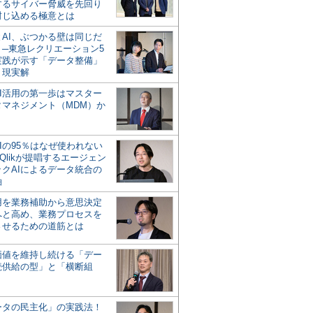
するサイバー脅威を先回り
封じ込める極意とは
とAI、ぶつかる壁は同じだ
」─東急レクリエーション5
実践が示す「データ整備」
う現実解
AI活用の第一歩はマスター
タマネジメント（MDM）か
Iの95％はなぜ使われない
Qlikが提唱するエージェン
ックAIによるデータ統合の
軸
活用を業務補助から意思決定
へと高め、業務プロセスを
させるための道筋とは
の価値を維持し続ける「デー
続供給の型」と「横断組
ータの民主化」の実践法！