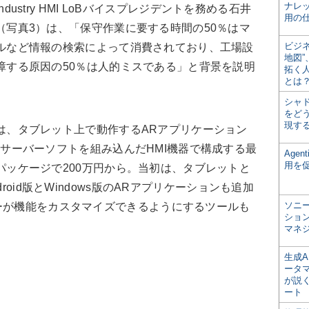
ナレ
ndustry HMI LoBバイスプレジデントを務める石井
用の仕
（写真3）は、「保守作業に要する時間の50％はマ
ビジ
ルなど情報の検索によって消費されており、工場設
地図
障する原因の50％は人的ミスである」と背景を説明
拓く
とは
シャ
をどう
現す
、タブレット上で動作するARアプリケーション
Rサーバーソフトを組み込んだHMI機器で構成する最
Age
用を
パッケージで200万円から。当初は、タブレットと
roid版とWindows版のARアプリケーションも追加
ソニ
ーが機能をカスタマイズできるようにするツールも
ショ
マネ
生成
ータ
が説く
ート