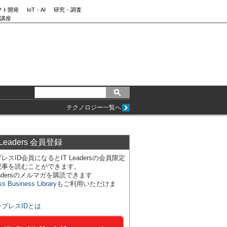
フト開発
IoT・AI
研究・調査
講座
テクノロジー一覧へ
 Leaders 会員登録
レスID会員になるとIT Leadersの会員限定
記事を読むことができます。
Leadersのメルマガを購読できます
ss Business Library
もご利用いただけま
ンプレスIDとは