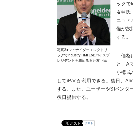
ックでI
友亜氏
ニュア
備が故
する。
写真3●シュナイダーエレクトリ
ックでIndustry HMI LoBバイスプ
価格は
レジデントを務める石井友亜氏
と、A
小構成
してiPadが利用できる。後日、And
する。また、ユーザーやSIベンダ
後日提供する。
リスト