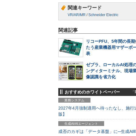
関連キーワード
VR/AR/MR
/
Schneider Electric
関連記事
リコーPFU、5年間の長
たう産業機器用マザーボ
表
ゼブラ、ローカルAI処理
ンディターミナル、現場
像認識を省力化
おすすめのホワイトペーパー
「製
業務システム
2027年4月強制適用へ待ったなし、施行迫
版】
生成AI/AIエージェント
成否のカギは「データ基盤」に─生成AI時代