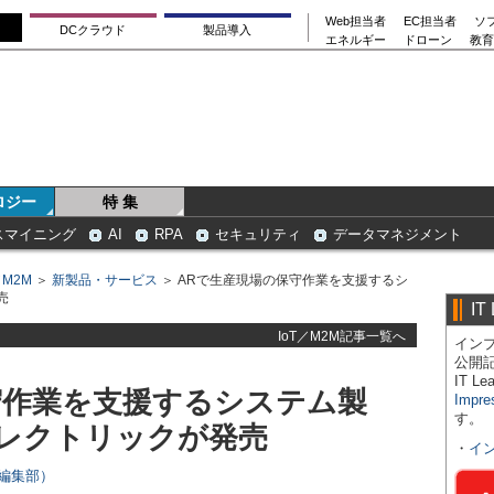
Web担当者
EC担当者
ソ
DCクラウド
製品導入
エネルギー
ドローン
教育
ロジー
特 集
スマイニング
AI
RPA
セキュリティ
データマネジメント
／M2M
＞
新製品・サービス
＞ ARで生産現場の保守作業を支援するシ
売
IT
IoT／M2M記事一覧へ
インプ
公開
IT 
守作業を支援するシステム製
Impre
す。
レクトリックが発売
・
イ
rs編集部）