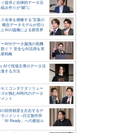
ッジ提供と自律的データ活
組み作りが“鍵”に
ネス全体を俯瞰する“言葉の
”、概念データモデルが切り
人とAIの協働による新世界
？
ドーAIやデータ漏洩の危機
防ぐ？ 安全なAI活用を実
る新戦略
ntic AIで現場主導のデータ活
促進する方法
ーセミコンダクタソリュー
ンズが挑むAI時代のデータ
ジメント
AIの回答精度を左右するデ
マネジメント─日立製作所
「AI Ready」への最短ル