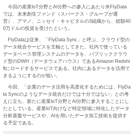
今回の産業IoT分野とAI分野への参入にあたり米FlyData
では、未来創生ファンド（スパークス・グループが運
営）、アマノ、ニッセイ・キャピタルの3組織から、総額40
0万ドルの投資を受けたという。
FlyDataは従来、「FlyData Sync」と呼ぶ、クラウド型の
データ統合サービスを主軸としてきた。社内で使っている
データベース管理システムのデータを、パブリッククラウ
ド型のDWH（データウェアハウス）であるAmazon Redshi
ftにロードするサービスである。社内にあるデータを活用で
きるようにするのが狙い。
今回、「企業のデータ活用を高度化するためには、FlyDa
ta Syncのようなデータ統合だけでは十分ではない」との考
えに立ち、新たに産業IoT分野とAI分野に参入することにし
たとしている。産業IoT向けなど特定領域に特化したデータ
分析基盤サービスや、AIを用いたデータ加工技術を提供す
る予定である。