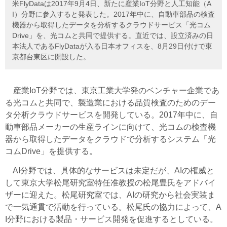
米FlyDataは2017年9月4日、新たに産業IoT分野と人工知能（A
I）分野に参入すると発表した。2017年中に、自動車部品の検査
機器から取得したデータを分析するクラウドサービス「光コム
Drive」を、光コムと共同で提供する。直近では、設立済みの日
本法人であるFlyDataが入る日本オフィスを、8月29日付けで東
京都台東区に開設した。
産業IoT分野では、東京工業大学発のベンチャー企業であ
る光コムと共同で、製造業における品質検査のためのデー
タ分析クラウドサービスを開発している。2017年中に、自
動車部品メーカーの生産ラインに向けて、光コムの検査機
器から取得したデータをクラウドで分析するシステム「光
コムDrive」を提供する。
AI分野では、具体的なサービスは未定だが、AIの権威と
して東京大学松尾研究室特任准教授の松尾豊氏をアドバイ
ザーに迎えた。松尾研究室では、AIの研究から社会実装ま
で一気通貫で活動を行っている。松尾氏の協力によって、A
I分野における製品・サービス開発を促進するとしている。