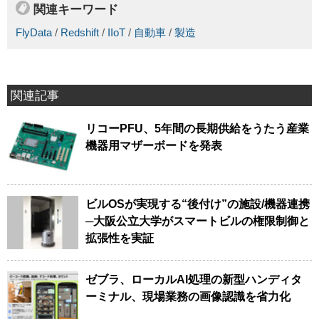
関連キーワード
FlyData
/
Redshift
/
IIoT
/
自動車
/
製造
関連記事
リコーPFU、5年間の長期供給をうたう産業
機器用マザーボードを発表
ビルOSが実現する“後付け”の施設/機器連携
─大阪公立大学がスマートビルの権限制御と
拡張性を実証
ゼブラ、ローカルAI処理の新型ハンディタ
ーミナル、現場業務の画像認識を省力化