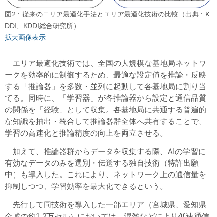
図2：従来のエリア最適化手法とエリア最適化技術の比較（出典：K
DDI、KDDI総合研究所）
拡大画像表示
エリア最適化技術では、全国の大規模な基地局ネットワ
ークを効率的に制御するため、最適な設定値を推論・反映
する「推論器」を多数・並列に起動して各基地局に割り当
てる。同時に、「学習器」が各推論器から設定と通信品質
の関係を「経験」として収集。各基地局に共通する普遍的
な知識を抽出・統合して推論器群全体へ共有することで、
学習の高速化と推論精度の向上を両立させる。
加えて、推論器群からデータを収集する際、AIの学習に
有効なデータのみを選別・伝送する独自技術（特許出願
中）も導入した。これにより、ネットワーク上の通信量を
抑制しつつ、学習効率を最大化できるという。
先行して同技術を導入した一部エリア（宮城県、愛知県
全域の約1.2万セル）においては、混雑などにより低速通信