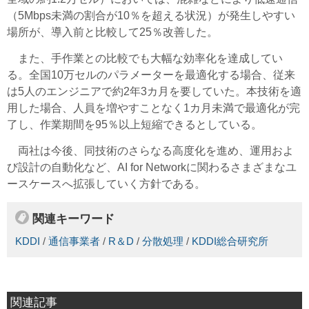
（5Mbps未満の割合が10％を超える状況）が発生しやすい
場所が、導入前と比較して25％改善した。
また、手作業との比較でも大幅な効率化を達成してい
る。全国10万セルのパラメーターを最適化する場合、従来
は5人のエンジニアで約2年3カ月を要していた。本技術を適
用した場合、人員を増やすことなく1カ月未満で最適化が完
了し、作業期間を95％以上短縮できるとしている。
両社は今後、同技術のさらなる高度化を進め、運用およ
び設計の自動化など、AI for Networkに関わるさまざまなユ
ースケースへ拡張していく方針である。
関連キーワード
KDDI
/
通信事業者
/
R＆D
/
分散処理
/
KDDI総合研究所
関連記事