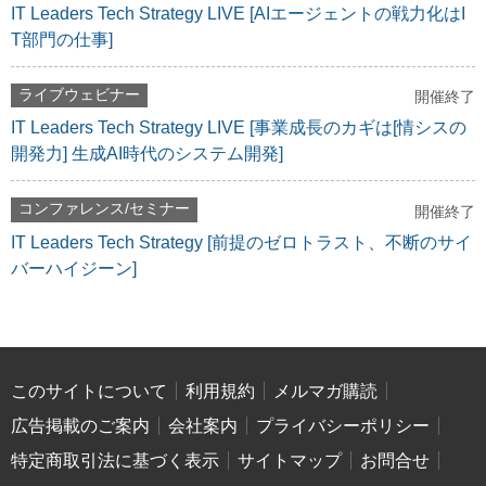
IT Leaders Tech Strategy LIVE [AIエージェントの戦力化はI
T部門の仕事]
ライブウェビナー
開催終了
IT Leaders Tech Strategy LIVE [事業成長のカギは[情シスの
開発力] 生成AI時代のシステム開発]
コンファレンス/セミナー
開催終了
IT Leaders Tech Strategy [前提のゼロトラスト、不断のサイ
バーハイジーン]
このサイトについて
利用規約
メルマガ購読
広告掲載のご案内
会社案内
プライバシーポリシー
特定商取引法に基づく表示
サイトマップ
お問合せ