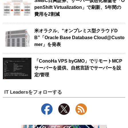
SMBC日興証券、サーバー仮想化基盤を「O
penShift Virtualization」で刷新、5年間の
費用を2割減
米オラクル、“オンプレミス型クラウドD
B”「Oracle Base Database Cloud@Custo
mer」を発表
「ConoHa VPS byGMO」でリモートMCP
サーバーを提供、自然言語でサーバーを設
定/管理
IT Leadersをフォローする