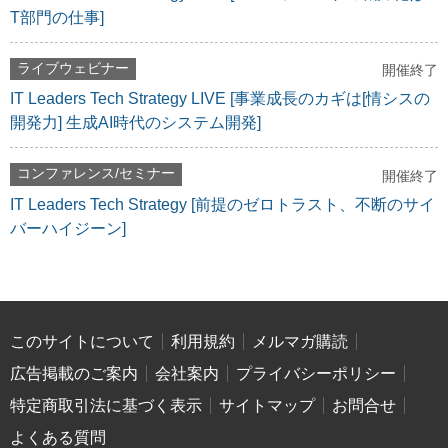
T部門の仕事]
ライブウェビナー
開催終了
IT Leaders Tech Strategy LIVE [事業成長のカギは[情シスの
開発力] 生成AI時代のシステム開発]
コンファレンス/セミナー
開催終了
IT Leaders Tech Strategy [前提のゼロトラスト、不断のサイ
バーハイジーン]
このサイトについて
利用規約
メルマガ購読
広告掲載のご案内
会社案内
プライバシーポリシー
特定商取引法に基づく表示
サイトマップ
お問合せ
よくある質問